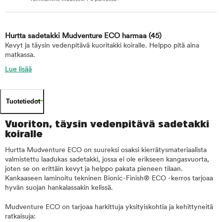
Hurtta sadetakki Mudventure ECO harmaa
(45)
Kevyt ja täysin vedenpitävä kuoritakki koiralle. Helppo pitä aina
matkassa.
Lue lisää
Tuotetiedot
Vuoriton, täysin vedenpitävä sadetakki
koiralle
Hurtta Mudventure ECO on suureksi osaksi kierrätysmateriaalista
valmistettu laadukas sadetakki, jossa ei ole erikseen kangasvuorta,
joten se on erittäin kevyt ja helppo pakata pieneen tilaan.
Kankaaseen laminoitu tekninen Bionic-Finish® ECO -kerros tarjoaa
hyvän suojan hankalassakin kelissä.
Mudventure ECO on tarjoaa harkittuja yksityiskohtia ja kehittyneitä
ratkaisuja: