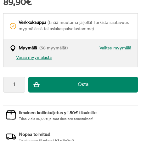
89,90
€
Verkkokauppa
(Enää muutama jäljellä! Tarkista saatavuus
myymälässä tai asiakaspalvelustamme)
Myymälä
(58 myymälät)
Valitse myymälä
Varaa myymälästä
Ilmainen kotiinkuljetus yli 50€ tilauksille
Tilaa vielä
50,00
€
ja saat ilmaisen toimituksen!
Nopea toimitus!
Toimitamme tilauksesi 1-3 päivässä.