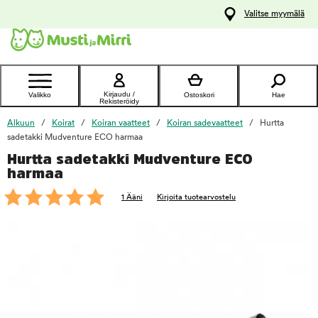
y
Valitse myymälä
ltöön
Ota yhteyttä
asiakaspalveluun
Kirjaudu /
Valikko
Ostoskori
Hae
Rekisteröidy
Alkuun
Koirat
Koiran vaatteet
Koiran sadevaatteet
Hurtta
sadetakki Mudventure ECO harmaa
Hurtta sadetakki Mudventure ECO
foo
harmaa
1 Ääni
Kirjoita tuotearvostelu