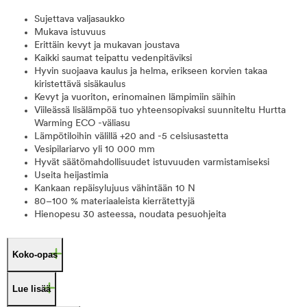
Sujettava valjasaukko
Mukava istuvuus
Erittäin kevyt ja mukavan joustava
Kaikki saumat teipattu vedenpitäviksi
Hyvin suojaava kaulus ja helma, erikseen korvien takaa
kiristettävä sisäkaulus
Kevyt ja vuoriton, erinomainen lämpimiin säihin
Viileässä lisälämpöä tuo yhteensopivaksi suunniteltu Hurtta
Warming ECO -väliasu
Lämpötiloihin välillä +20 and -5 celsiusastetta
Vesipilariarvo yli 10 000 mm
Hyvät säätömahdollisuudet istuvuuden varmistamiseksi
Useita heijastimia
Kankaan repäisylujuus vähintään 10 N
80–100 % materiaaleista kierrätettyjä
Hienopesu 30 asteessa, noudata pesuohjeita
Koko-opas
Lue lisää