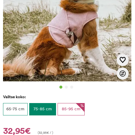
Valitse koko:
%
65-75 cm
75-85 cm
85-95 cm
32,95€
(
32,95
€
/ )