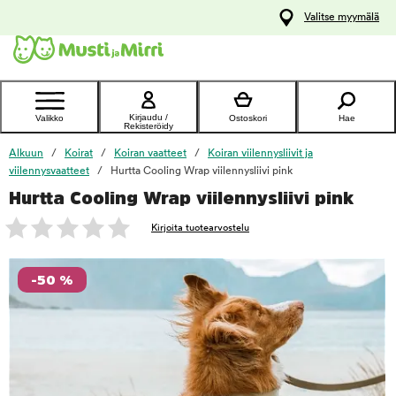
y
Valitse myymälä
ltöön
Ota yhteyttä
asiakaspalveluun
Kirjaudu /
Valikko
Ostoskori
Hae
Rekisteröidy
Alkuun
Koirat
Koiran vaatteet
Koiran viilennysliivit ja
viilennysvaatteet
Hurtta Cooling Wrap viilennysliivi pink
Hurtta Cooling Wrap viilennysliivi pink
foo
Kirjoita tuotearvostelu
-50 %