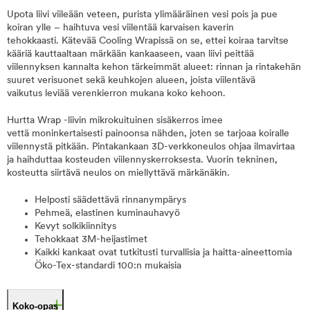
Upota liivi viileään veteen, purista ylimääräinen vesi pois ja pue
koiran ylle – haihtuva vesi viilentää karvaisen kaverin
tehokkaasti. Kätevää Cooling Wrapissä on se, ettei koiraa tarvitse
kääriä kauttaaltaan märkään kankaaseen, vaan liivi peittää
viilennyksen kannalta kehon tärkeimmät alueet: rinnan ja rintakehän
suuret verisuonet sekä keuhkojen alueen, joista viilentävä
vaikutus leviää verenkierron mukana koko kehoon.
Hurtta Wrap -liivin mikrokuituinen sisäkerros imee
vettä moninkertaisesti painoonsa nähden, joten se tarjoaa koiralle
viilennystä pitkään. Pintakankaan 3D-verkkoneulos ohjaa ilmavirtaa
ja haihduttaa kosteuden viilennyskerroksesta. Vuorin tekninen,
kosteutta siirtävä neulos on miellyttävä märkänäkin.
Helposti säädettävä rinnanympärys
Pehmeä, elastinen kuminauhavyö
Kevyt solkikiinnitys
Tehokkaat 3M-heijastimet
Kaikki kankaat ovat tutkitusti turvallisia ja haitta-aineettomia
Öko-Tex-standardi 100:n mukaisia
Koko-opas