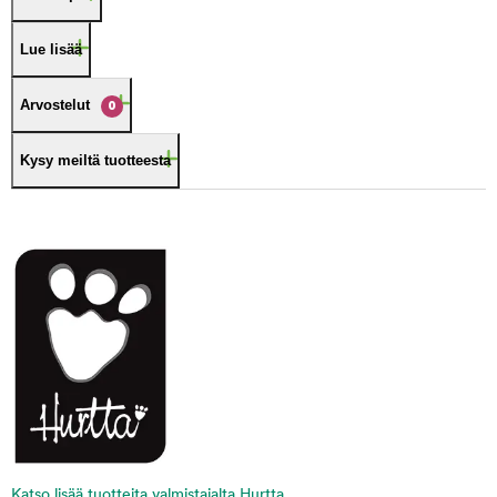
Lue lisää
Arvostelut
0
Kysy meiltä tuotteesta
Katso lisää tuotteita valmistajalta Hurtta