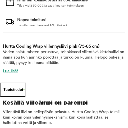
Ilmainen kotiinkuljetus yli 50€ tilauksille
Tilaa vielä
50,00
€
ja saat ilmaisen toimituksen!
Nopea toimitus!
Toimitamme tilauksesi 1-3 päivässä.
Hurtta Cooling Wrap viilennysliivi pink
(75-85 cm)
Veden haihtumiseen perustuva, tehokkaasti viilentävä kietaisuliivi on
ihana apu kun aurinko porottaa ja turkki on kuuma. Helppo pukea ja
säätää, pysyy kosteana pitkään.
Lue lisää
Tuotetiedot
Kesällä viileämpi on parempi
Viilentävä liivi on hellepäivän pelastus. Hurtta Cooling Wrap toimii
kuin koiran oma viilennysmekanismi: kun koira läähättää, se
haihduttaa vettä ja viilenee.