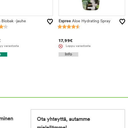
m
Biobak -jauhe
Espree
Aloe Hydrating Spray
€
17,99
€
yy varastosta
Loppu varastosta
a
Info
iminen
Ota yhteyttä, autamme