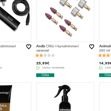
itrimmeri
Andis
CNG-1 kynsitrimmeri
Animol
varaosat
250 ml
25,99
€
14,99
ta
Löytyy varastosta
Löyt
Osta
Ost