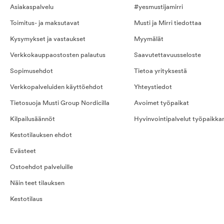
Asiakaspalvelu
#yesmustijamirri
Toimitus- ja maksutavat
Musti ja Mirri tiedottaa
Kysymykset ja vastaukset
Myymälät
Verkkokauppaostosten palautus
Saavutettavuusseloste
Sopimusehdot
Tietoa yrityksestä
Verkkopalveluiden käyttöehdot
Yhteystiedot
Tietosuoja Musti Group Nordicilla
Avoimet työpaikat
Kilpailusäännöt
Hyvinvointipalvelut työpaikka
Kestotilauksen ehdot
Evästeet
Ostoehdot palveluille
Näin teet tilauksen
Kestotilaus