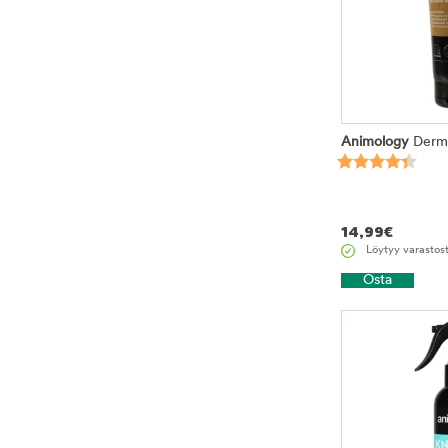
Animology
Derm
14,99
€
Löytyy varastos
Osta