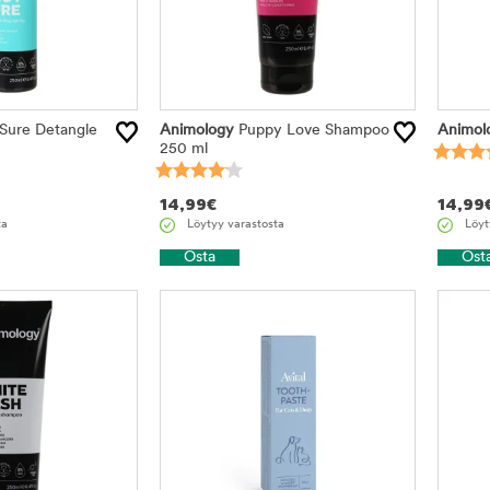
Sure Detangle
Animology
Puppy Love Shampoo
Animol
250 ml
14,99
€
14,99
ta
Löytyy varastosta
Löyt
Osta
Ost