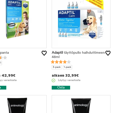
panta
Adaptil
täyttöpullo haihduttimeen
48ml
l
3-pack
1-pack
n
42,99
€
alkaen
32,99
€
yy varastosta
Löytyy varastosta
a
Osta