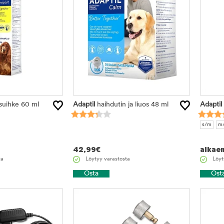
suihke 60 ml
Adaptil
haihdutin ja liuos 48 ml
Adaptil
s/m
m/
42,99
€
alkae
ta
Löytyy varastosta
Löyt
Osta
Ost