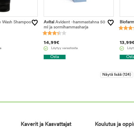
e Wash Shampoo
Avital
Avident -hammastahna 50
Biofar
ml ja sormihammasharja
14,99
€
13,99
a
Löytyy varastosta
Löyt
Osta
Ost
Kaverit ja Kasvattajat
Koulutus ja opp