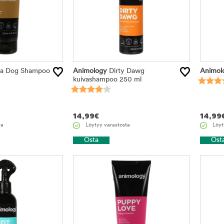
a Dog Shampoo
Animology
Dirty Dawg
Animol
kuivashampoo 250 ml
14,99
€
14,99
ta
Löytyy varastosta
Löyt
Osta
Ost