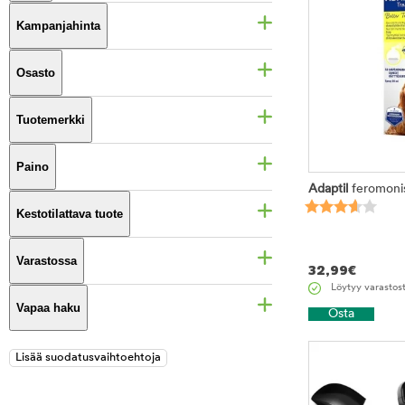
Kampanjahinta
Osasto
Tuotemerkki
Paino
Adaptil
feromoni
Kestotilattava tuote
Varastossa
32,99
€
Löytyy varastos
Vapaa haku
Osta