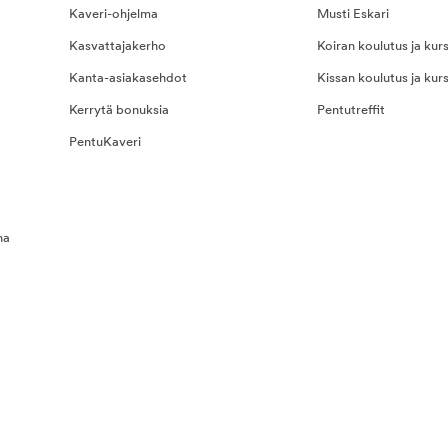
Kaveri-ohjelma
Musti Eskari
Kasvattajakerho
Koiran koulutus ja kurs
Kanta-asiakasehdot
Kissan koulutus ja kurs
Kerrytä bonuksia
Pentutreffit
PentuKaveri
na