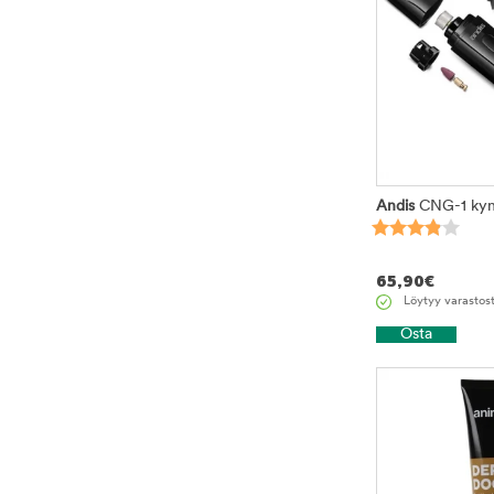
Andis
CNG-1 kyns
65,90
€
Löytyy varastos
Osta