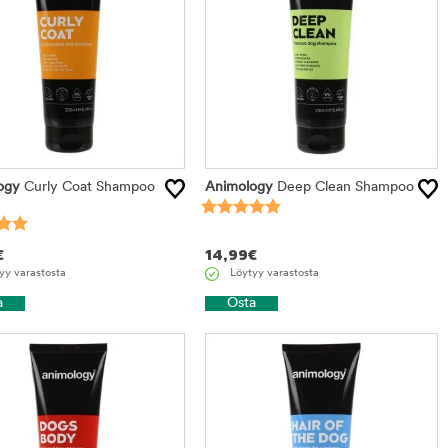
ogy
Curly Coat Shampoo
Animology
Deep Clean Shampoo
€
14,99
€
yy varastosta
Löytyy varastosta
a
Osta