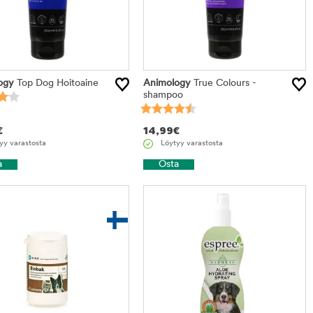
ogy
Top Dog Hoitoaine
Animology
True Colours -
shampoo
€
14,99
€
yy varastosta
Löytyy varastosta
a
Osta