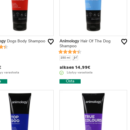
ogy
Dogs Body Shampoo
Animology
Hair Of The Dog
Shampoo
250 ml
5 l
€
alkaen
14,99
€
yy varastosta
Löytyy varastosta
a
Osta