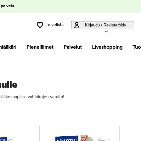
 palvelu
Toivelista
Kirjaudu / Rekisteröidy
nlääkäri
Pieneläimet
Palvelut
Liveshopping
Tuo
ulle
lääkekaapissa vahinkojen varalta!