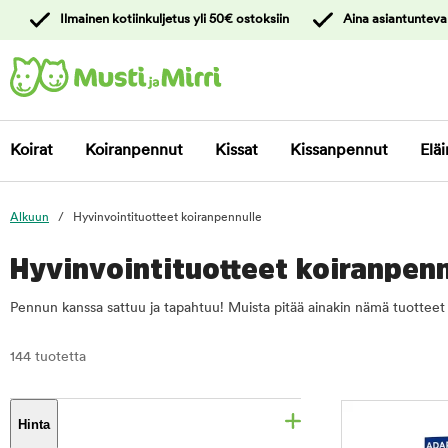
y
Ilmainen kotiinkuljetus yli 50€ ostoksiin
Aina asiantunteva
ltöön
Ota yhteyttä
asiakaspalveluun
Koirat
Koiranpennut
Kissat
Kissanpennut
Eläi
Alkuun
Hyvinvointituotteet koiranpennulle
Hyvinvointituotteet koiranpenn
Pennun kanssa sattuu ja tapahtuu! Muista pitää ainakin nämä tuotteet 
144 tuotetta
Hinta