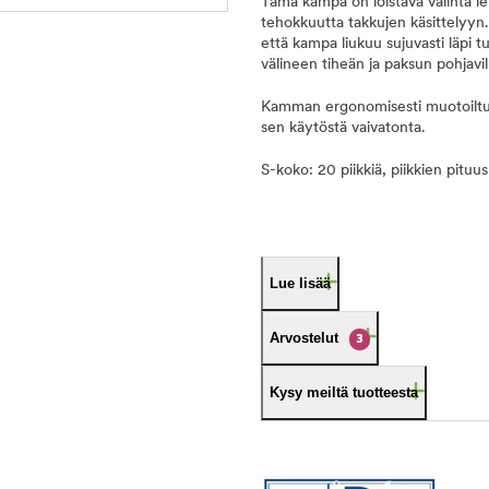
Tämä kampa on loistava valinta le
tehokkuutta takkujen käsittelyyn.
että kampa liukuu sujuvasti läpi 
välineen tiheän ja paksun pohjavill
Kamman ergonomisesti muotoiltu 
sen käytöstä vaivatonta.
S-koko: 20 piikkiä, piikkien pit
Lue lisää
Arvostelut
3
Kysy meiltä tuotteesta