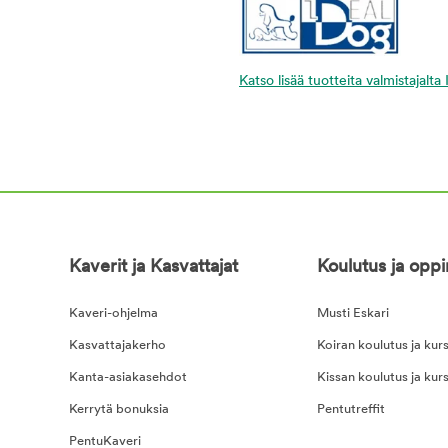
Katso lisää tuotteita valmistajalta
Kaverit ja Kasvattajat
Koulutus ja opp
Kaveri-ohjelma
Musti Eskari
Kasvattajakerho
Koiran koulutus ja kurs
Kanta-asiakasehdot
Kissan koulutus ja kurs
Kerrytä bonuksia
Pentutreffit
PentuKaveri