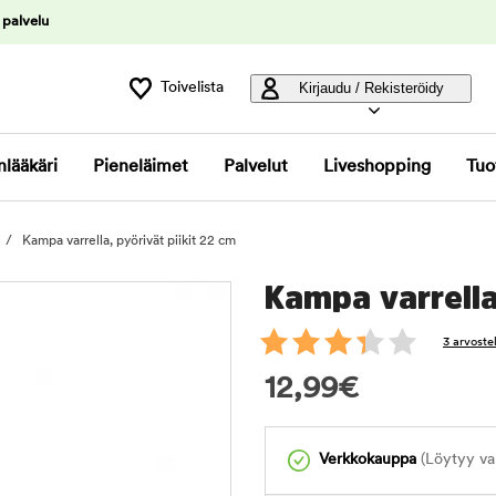
 palvelu
Toivelista
Kirjaudu / Rekisteröidy
nlääkäri
Pieneläimet
Palvelut
Liveshopping
Tuo
Kampa varrella, pyörivät piikit 22 cm
Kampa varrella
3 arvoste
12,99
€
Verkkokauppa
(Löytyy var