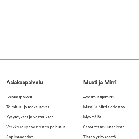
Asiakaspalvelu
Musti ja Mirri
Asiakaspalvelu
#yesmustijamirri
Toimitus- ja maksutavat
Musti ja Mirri tiedottaa
Kysymykset ja vastaukset
Myymälät
Verkkokauppaostosten palautus
Saavutettavuusseloste
Sopimusehdot
Tietoa yrityksestä