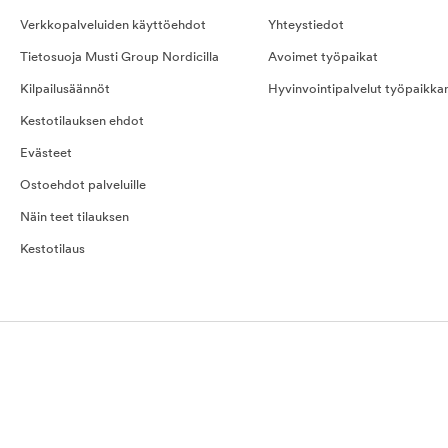
Verkkopalveluiden käyttöehdot
Yhteystiedot
Tietosuoja Musti Group Nordicilla
Avoimet työpaikat
Kilpailusäännöt
Hyvinvointipalvelut työpaikka
Kestotilauksen ehdot
Evästeet
Ostoehdot palveluille
Näin teet tilauksen
Kestotilaus