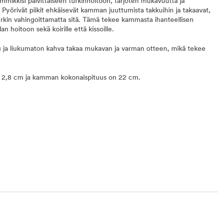
mmikkisi päivittäiseen turkinhoitoon, tarjoten mukavuutta ja
 Pyörivät piikit ehkäisevät kamman juuttumista takkuihin ja takaavat,
turkin vahingoittamatta sitä. Tämä tekee kammasta ihanteellisen
an hoitoon sekä koirille että kissoille.
ja liukumaton kahva takaa mukavan ja varman otteen, mikä tekee
uus 2,8 cm ja kamman kokonaispituus on 22 cm.