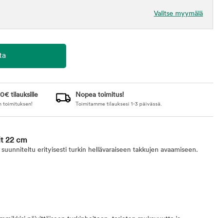
Valitse myymälä
0€ tilauksille
Nopea toimitus!
n toimituksen!
Toimitamme tilauksesi 1-3 päivässä.
it 22 cm
suunniteltu erityisesti turkin hellävaraiseen takkujen avaamiseen.