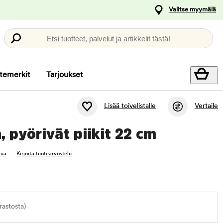
Valitse myymälä
Etsi tuotteet, palvelut ja artikkelit tästä!
temerkit
Tarjoukset
Lisää toivelistalle
Vertaile
, pyörivät piikit 22 cm
lua
Kirjoita tuotearvostelu
astosta)