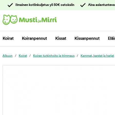
y
Ilmainen kotiinkuljetus yli 50€ ostoksiin
Aina asiantunteva
ltöön
Ota yhteyttä
asiakaspalveluun
Koirat
Koiranpennut
Kissat
Kissanpennut
Eläi
Alkuun
Koirat
Koiran turkinhoito ja trimmaus
Kammat, karstat ja harjat
foo