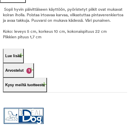
Sopii hyvin päivittäiseen käyttöön, pyöristetyt piikit ovat mukavat
koiran iholla. Poistaa irtoavaa karvaa, vilkastuttaa pintaverenkiertoa
ja avaa takkuja. Puuvarsi on mukava kädessä. Väri punainen.
Koko: leveys 5 cm, korkeus 10 cm, kokonaispituus 22 cm
Piikkien pituus 1,7 cm
Lue lisää
Arvostelut
1
Kysy meiltä tuotteesta