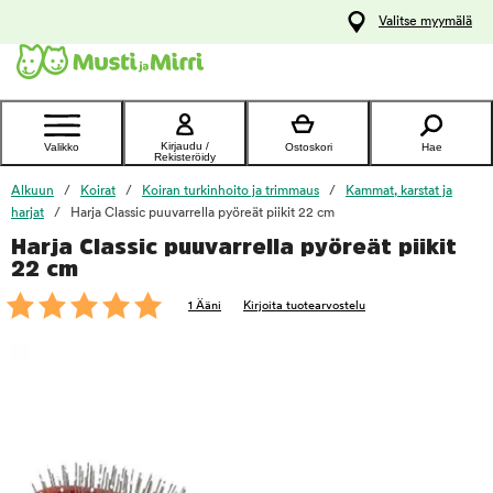
y
Valitse myymälä
ltöön
Ota yhteyttä
asiakaspalveluun
Kirjaudu /
Valikko
Ostoskori
Hae
Rekisteröidy
Alkuun
Koirat
Koiran turkinhoito ja trimmaus
Kammat, karstat ja
harjat
Harja Classic puuvarrella pyöreät piikit 22 cm
Harja Classic puuvarrella pyöreät piikit
foo
22 cm
1 Ääni
Kirjoita tuotearvostelu