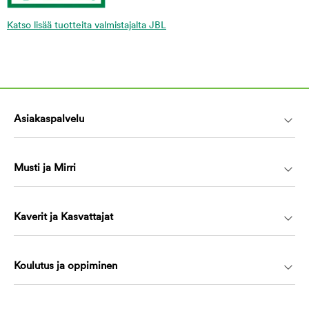
Katso lisää tuotteita valmistajalta JBL
Asiakaspalvelu
Musti ja Mirri
Kaverit ja Kasvattajat
Koulutus ja oppiminen