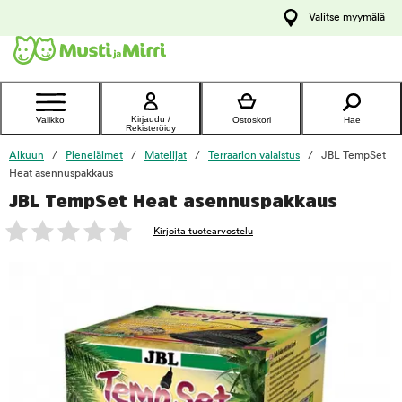
y
Valitse myymälä
ltöön
Ota yhteyttä
asiakaspalveluun
Kirjaudu /
Valikko
Ostoskori
Hae
Rekisteröidy
Alkuun
Pieneläimet
Matelijat
Terraarion valaistus
JBL TempSet
Heat asennuspakkaus
JBL TempSet Heat asennuspakkaus
foo
Kirjoita tuotearvostelu