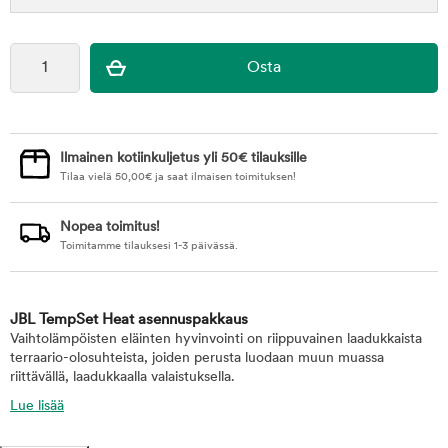
Ilmainen kotiinkuljetus yli 50€ tilauksille
Tilaa vielä
50,00
€
ja saat ilmaisen toimituksen!
Nopea toimitus!
Toimitamme tilauksesi 1-3 päivässä.
JBL TempSet Heat asennuspakkaus
Vaihtolämpöisten eläinten hyvinvointi on riippuvainen laadukkaista
terraario-olosuhteista, joiden perusta luodaan muun muassa
riittävällä, laadukkaalla valaistuksella.
Lue lisää