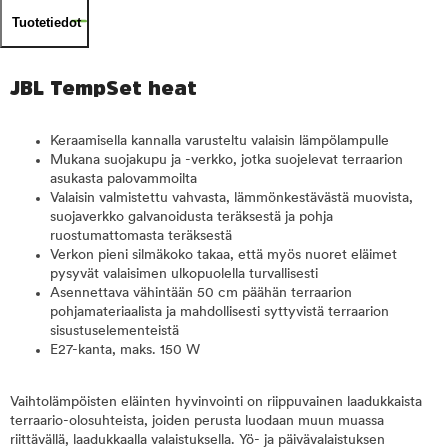
Tuotetiedot
JBL TempSet heat
Keraamisella kannalla varusteltu valaisin lämpölampulle
Mukana suojakupu ja -verkko, jotka suojelevat terraarion
asukasta palovammoilta
Valaisin valmistettu vahvasta, lämmönkestävästä muovista,
suojaverkko galvanoidusta teräksestä ja pohja
ruostumattomasta teräksestä
Verkon pieni silmäkoko takaa, että myös nuoret eläimet
pysyvät valaisimen ulkopuolella turvallisesti
Asennettava vähintään 50 cm päähän terraarion
pohjamateriaalista ja mahdollisesti syttyvistä terraarion
sisustuselementeistä
E27-kanta, maks. 150 W
Vaihtolämpöisten eläinten hyvinvointi on riippuvainen laadukkaista
terraario-olosuhteista, joiden perusta luodaan muun muassa
riittävällä, laadukkaalla valaistuksella. Yö- ja päivävalaistuksen