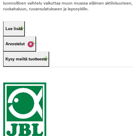
luonnollinen vaihtelu vaikuttaa muun muassa eläimen aktiivisuuteen,
ruokahaluun, ruoansulatukseen ja leposykliin.
Lue lisää
Arvostelut
0
Kysy meiltä tuotteesta