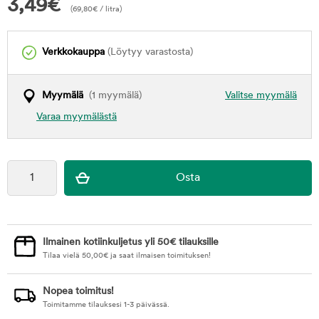
3,49
€
(
69,80
€
/ litra)
Verkkokauppa
(Löytyy varastosta)
Myymälä
(1 myymälä)
Valitse myymälä
Varaa myymälästä
Ilmainen kotiinkuljetus yli 50€ tilauksille
Tilaa vielä
50,00
€
ja saat ilmaisen toimituksen!
Nopea toimitus!
Toimitamme tilauksesi 1-3 päivässä.