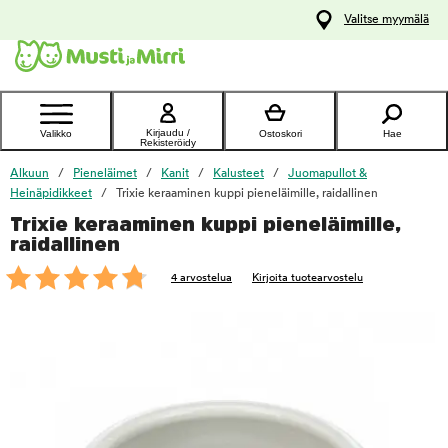
y
Valitse myymälä
ltöön
Ota yhteyttä
asiakaspalveluun
Kirjaudu /
Valikko
Ostoskori
Hae
Rekisteröidy
Alkuun
Pieneläimet
Kanit
Kalusteet
Juomapullot &
Heinäpidikkeet
Trixie keraaminen kuppi pieneläimille, raidallinen
Trixie keraaminen kuppi pieneläimille,
foo
raidallinen
4 arvostelua
Kirjoita tuotearvostelu