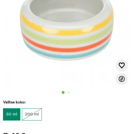
Valitse koko:
50 ml
200 ml