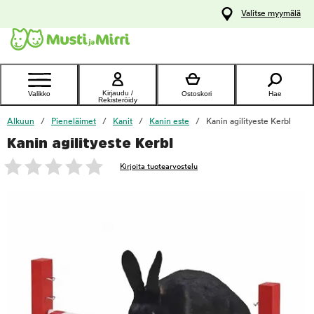
y
Valitse myymälä
ltöön
Ota yhteyttä
asiakaspalveluun
Kirjaudu /
Valikko
Ostoskori
Hae
Rekisteröidy
Alkuun
Pieneläimet
Kanit
Kanin este
Kanin agilityeste Kerbl
Kanin agilityeste Kerbl
foo
Kirjoita tuotearvostelu