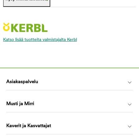
Katso lisää tuotteita valmistajalta Kerbl
Asiakaspalvelu
Musti ja Mirri
Kaverit ja Kasvattajat