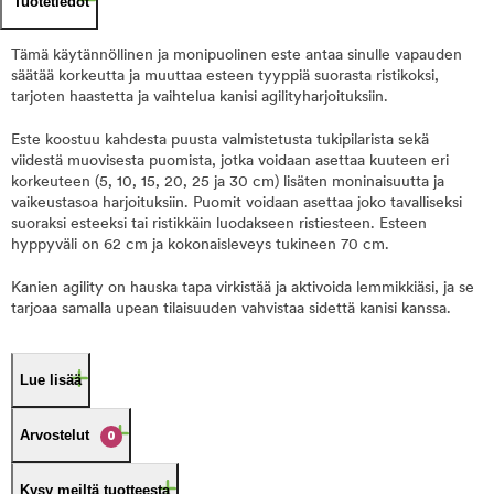
Tuotetiedot
Tämä käytännöllinen ja monipuolinen este antaa sinulle vapauden
säätää korkeutta ja muuttaa esteen tyyppiä suorasta ristikoksi,
tarjoten haastetta ja vaihtelua kanisi agilityharjoituksiin.
Este koostuu kahdesta puusta valmistetusta tukipilarista sekä
viidestä muovisesta puomista, jotka voidaan asettaa kuuteen eri
korkeuteen (5, 10, 15, 20, 25 ja 30 cm) lisäten moninaisuutta ja
vaikeustasoa harjoituksiin. Puomit voidaan asettaa joko tavalliseksi
suoraksi esteeksi tai ristikkäin luodakseen ristiesteen. Esteen
hyppyväli on 62 cm ja kokonaisleveys tukineen 70 cm.
Kanien agility on hauska tapa virkistää ja aktivoida lemmikkiäsi, ja se
tarjoaa samalla upean tilaisuuden vahvistaa sidettä kanisi kanssa.
Lue lisää
Arvostelut
0
Kysy meiltä tuotteesta