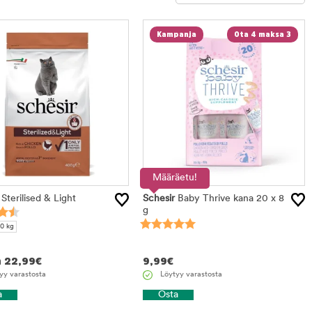
Rajaa
Kampanja
Ota 4 maksa 3
tuotteet
Määräetu!
Sterilised & Light
Schesir
Baby Thrive kana 20 x 8
g
10 kg
n
22,99
€
9,99
€
yy varastosta
Löytyy varastosta
a
Osta