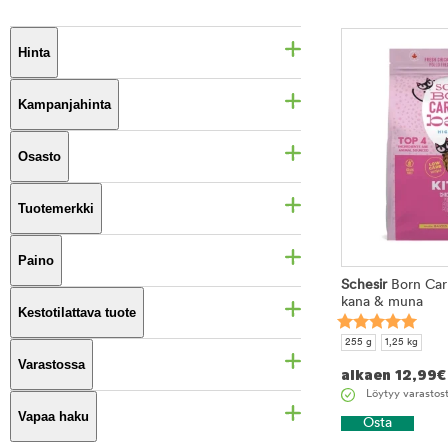
Hinta
Kampanjahinta
Osasto
Tuotemerkki
Paino
Schesir
Born Carn
kana & muna
Kestotilattava tuote
255 g
1,25 kg
Varastossa
alkaen
12,99
€
Löytyy varastos
Vapaa haku
Osta