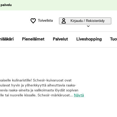
 palvelu
Toivelista
Kirjaudu / Rekisteröidy
nlääkäri
Pieneläimet
Palvelut
Liveshopping
Tuo
aiselle kulinaristille! Schesir-kuivaruoat ovat
sulavat hyvin ja yliherkkyyttä aiheuttavia raaka-
kevia raaka-aineita ja valikoimasta löydät sopivan
selle tai nuorelle kissalle. Schesir-märkäruoat...
Näytä