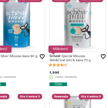
äetu!
Määräetu!
Silver Mousse kana 80 g
Schesir
Special Mousse
Skin&Coat lohi & kana 70 g
1,99
€
yy varastosta
Löytyy varastosta
a
Osta
anja
Ota 4 maksa 3
Kampanja
Ota 4 maksa 3