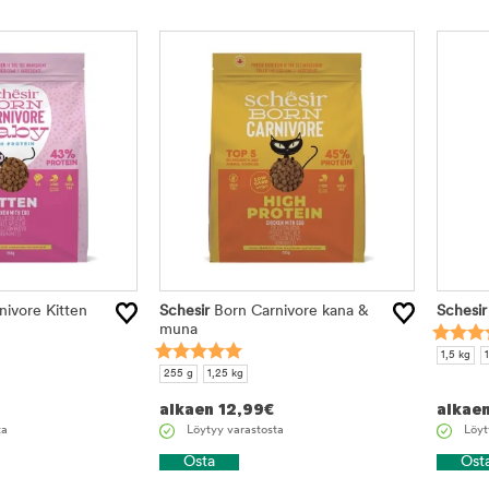
ivore Kitten
Schesir
Born Carnivore kana &
Schesir
muna
1,5 kg
255 g
1,25 kg
alkaen
12,99
€
alkae
ta
Löytyy varastosta
Löyt
Osta
Ost