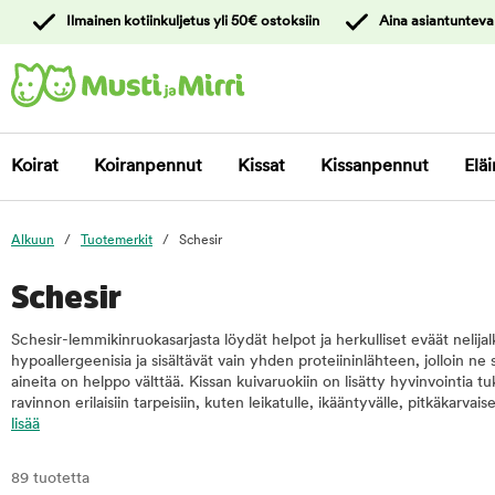
y
Ilmainen kotiinkuljetus yli 50€ ostoksiin
Aina asiantunteva
ltöön
Ota yhteyttä
asiakaspalveluun
Koirat
Koiranpennut
Kissat
Kissanpennut
Eläi
Alkuun
Tuotemerkit
Schesir
Schesir
Schesir-lemmikinruokasarjasta löydät helpot ja herkulliset eväät nelijalk
hypoallergeenisia ja sisältävät vain yhden proteiininlähteen, jolloin ne 
aineita on helppo välttää. Kissan kuivaruokiin on lisätty hyvinvointia tu
ravinnon erilaisiin tarpeisiin, kuten leikatulle, ikääntyvälle, pitkäkarvai
lisää
89 tuotetta