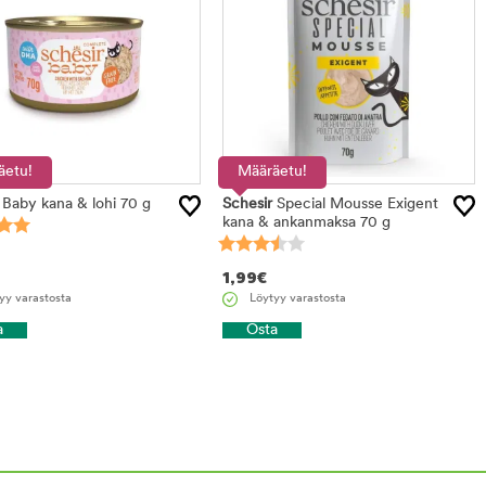
äetu!
Määräetu!
Baby kana & lohi 70 g
Schesir
Special Mousse Exigent
kana & ankanmaksa 70 g
1,99
€
yy varastosta
Löytyy varastosta
a
Osta