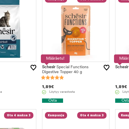
Määräetu!
Määr
Schesir
Special Functions
Schesir
Digestive Topper 40 g
1,89
€
1,89
€
ta
Löytyy varastosta
Löyt
Osta
Ost
Ota 4 maksa 3
Kampanja
Ota 4 maksa 3
Kamp