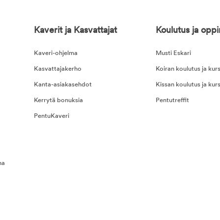
Kaverit ja Kasvattajat
Koulutus ja opp
Kaveri-ohjelma
Musti Eskari
Kasvattajakerho
Koiran koulutus ja kurs
Kanta-asiakasehdot
Kissan koulutus ja kurs
Kerrytä bonuksia
Pentutreffit
PentuKaveri
na