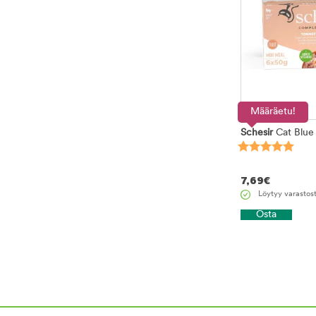
Määräetu!
Schesir
Cat Blue 
7,69
€
Löytyy varastos
Osta