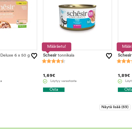
Määräetu!
Määr
Deluxe 6 x 50 g
Schesir
tonnikala
Schesir
1,69
€
1,89
€
ta
Löytyy varastosta
Löyt
Osta
Ost