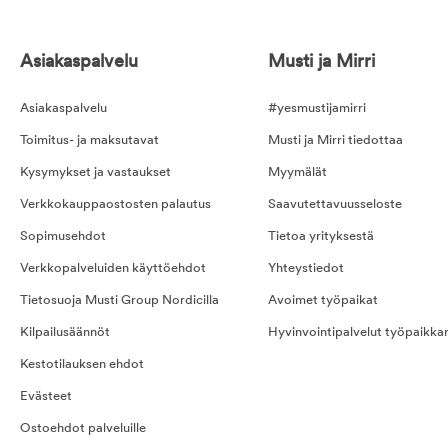
Asiakaspalvelu
Musti ja Mirri
Asiakaspalvelu
#yesmustijamirri
Toimitus- ja maksutavat
Musti ja Mirri tiedottaa
Kysymykset ja vastaukset
Myymälät
Verkkokauppaostosten palautus
Saavutettavuusseloste
Sopimusehdot
Tietoa yrityksestä
Verkkopalveluiden käyttöehdot
Yhteystiedot
Tietosuoja Musti Group Nordicilla
Avoimet työpaikat
Kilpailusäännöt
Hyvinvointipalvelut työpaikka
Kestotilauksen ehdot
Evästeet
Ostoehdot palveluille