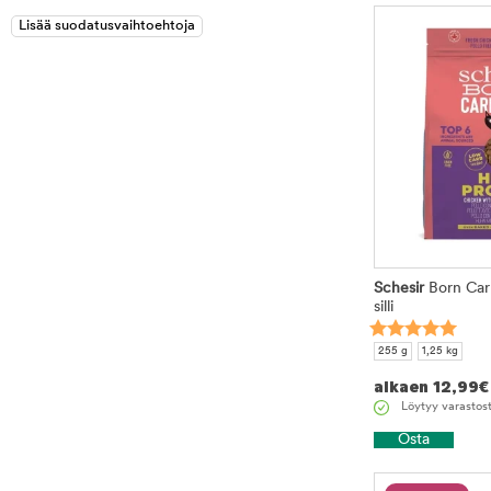
Schesir
Born Car
silli
255 g
1,25 kg
alkaen
12,99
€
Löytyy varastos
Osta