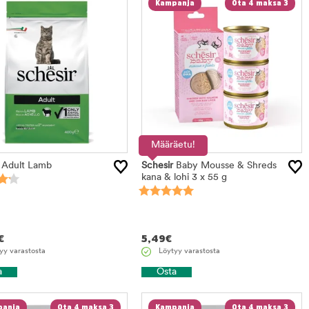
Kampanja
Ota 4 maksa 3
Määräetu!
Adult Lamb
Schesir
Baby Mousse & Shreds
kana & lohi 3 x 55 g
€
5,49
€
yy varastosta
Löytyy varastosta
a
Osta
anja
Ota 4 maksa 3
Kampanja
Ota 4 maksa 3