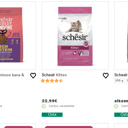
nivore kana &
Schesir
Kitten
Schesir
255 g
22,99
€
alkae
ta
Löytyy varastosta
Löyt
Osta
Ost