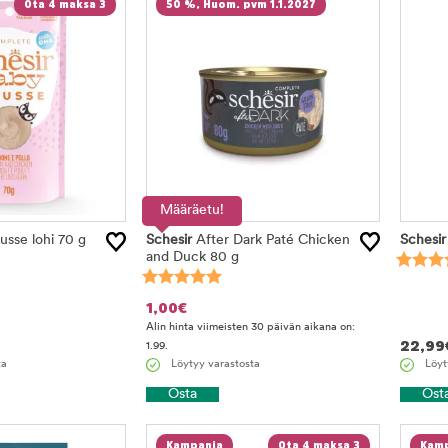
Ota 4 maksa 3
50 %, Huom. pvm 1.1.2027
Määräetu!
sse lohi 70 g
Schesir
After Dark Paté Chicken
Schesir
and Duck 80 g
1,00
€
Alin hinta viimeisten 30 päivän aikana on:
22,99
1.99.
ta
Löytyy varastosta
Löyt
Osta
Ost
Kampanja
Ota 4 maksa 3
Kamp