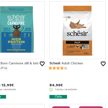
Born Carnivore silli & lohi
Schesir
Adult Chicken
1,25 kg
n
12,99
€
84,90
€
yy varastosta
Löytyy varastosta
a
Osta