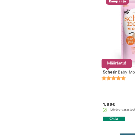
Kampanja
Määräetu!
Schesir
Baby Mou
1,89
€
Löytyy varastos
Osta