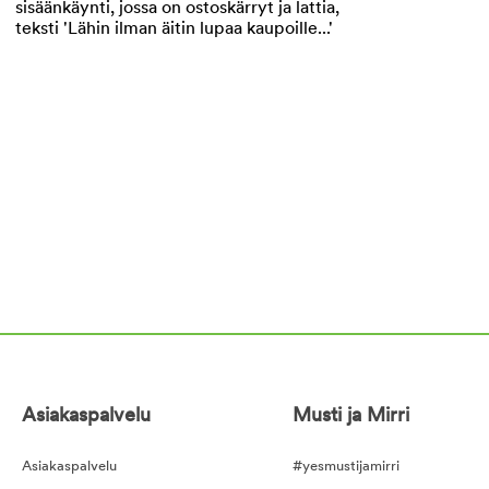
Asiakaspalvelu
Musti ja Mirri
Asiakaspalvelu
#yesmustijamirri