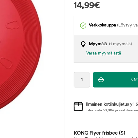
14,99
€
Verkkokauppa
(Löytyy var
Myymälä
(1 myymälä)
Varaa myymälästä
Ilmainen kotiinkuljetus yli 5
Tilaa vielä
50,00
€
ja saat ilmaise
KONG Flyer frisbee
(S)