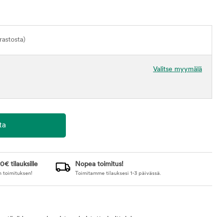
astosta)
Valitse myymälä
0€ tilauksille
Nopea toimitus!
n toimituksen!
Toimitamme tilauksesi 1-3 päivässä.