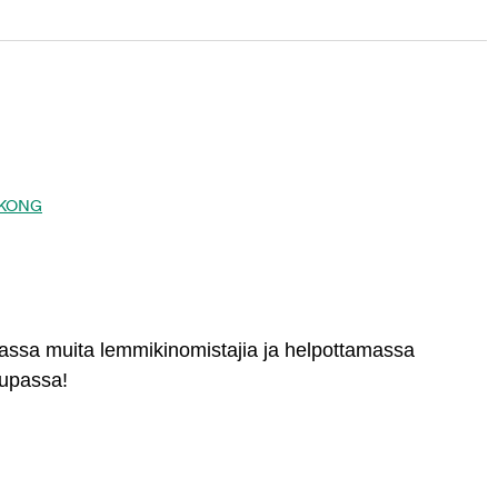
ta KONG
massa muita lemmikinomistajia ja helpottamassa
aupassa!