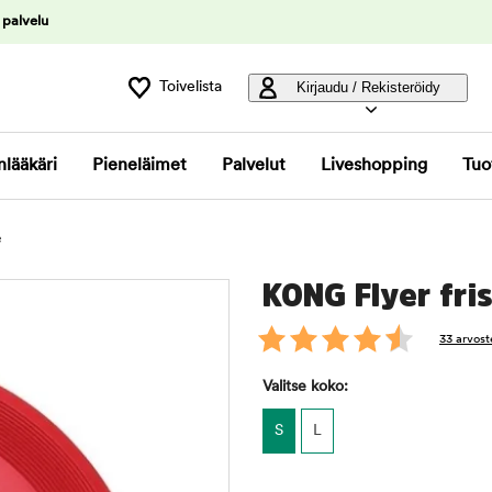
 palvelu
Toivelista
Kirjaudu / Rekisteröidy
nlääkäri
Pieneläimet
Palvelut
Liveshopping
Tuo
e
KONG Flyer fri
33 arvost
Valitse koko:
S
L