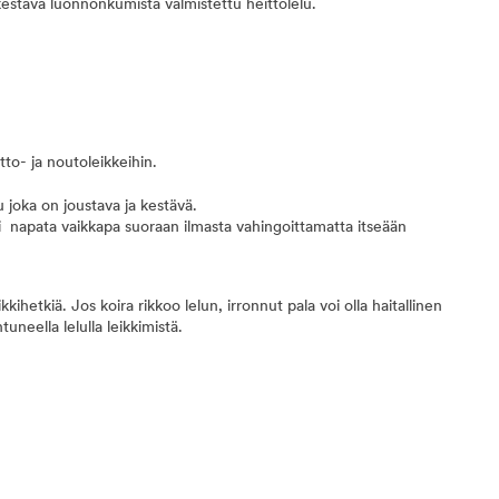
kestävä luonnonkumista valmistettu heittolelu.
to- ja noutoleikkeihin.
joka on joustava ja kestävä.
 napata vaikkapa suoraan ilmasta vahingoittamatta itseään
ihetkiä. Jos koira rikkoo lelun, irronnut pala voi olla haitallinen
uneella lelulla leikkimistä.