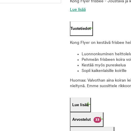
Kong Flyer frisbee - Joustava ja 
Lue lisää
Tuotetiedot
Kong Flyer on kestävä frisbee heit
Luonnonkuminen heittolelu 
Pehmeän frisbeen koira voi
Kestää myös pureskelua
Sopii kaikenlaisille koirille
Huomaa: Valvothan aina koiran leikk
nieltynä. Emme suosittele rikkoont
Lue lisää
Arvostelut
33