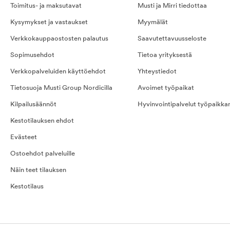
Toimitus- ja maksutavat
Musti ja Mirri tiedottaa
Kysymykset ja vastaukset
Myymälät
Verkkokauppaostosten palautus
Saavutettavuusseloste
Sopimusehdot
Tietoa yrityksestä
Verkkopalveluiden käyttöehdot
Yhteystiedot
Tietosuoja Musti Group Nordicilla
Avoimet työpaikat
Kilpailusäännöt
Hyvinvointipalvelut työpaikka
Kestotilauksen ehdot
Evästeet
Ostoehdot palveluille
Näin teet tilauksen
Kestotilaus