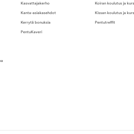
Kasvattajakerho
Koiran koulutus ja kurs
Kanta-asiakasehdot
Kissan koulutus ja kurs
Kerrytä bonuksia
Pentutreffit
PentuKaveri
na