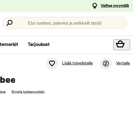
Valitse myymälä
Etsi tuotteet, palvelut ja artikkelit tästä!
temerkit
Tarjoukset
Lisää toivelistalle
Vertaile
sbee
elua
Kirjoita tuotearvostelu