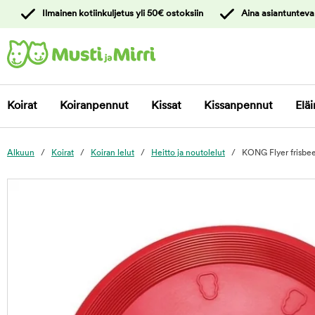
y
Ilmainen kotiinkuljetus yli 50€ ostoksiin
Aina asiantunteva
ltöön
Ota yhteyttä
asiakaspalveluun
Koirat
Koiranpennut
Kissat
Kissanpennut
Eläi
Alkuun
Koirat
Koiran lelut
Heitto ja noutolelut
KONG Flyer frisbe
foo