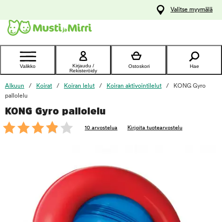
y
Valitse myymälä
ltöön
Ota yhteyttä
asiakaspalveluun
Kirjaudu /
Valikko
Ostoskori
Hae
Rekisteröidy
Alkuun
Koirat
Koiran lelut
Koiran aktivointilelut
KONG Gyro
pallolelu
KONG Gyro pallolelu
foo
10 arvostelua
Kirjoita tuotearvostelu