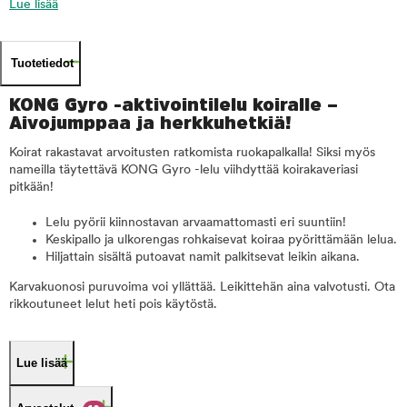
Lue lisää
Tuotetiedot
KONG Gyro -aktivointilelu koiralle –
Aivojumppaa ja herkkuhetkiä!
Koirat rakastavat arvoitusten ratkomista ruokapalkalla! Siksi myös
nameilla täytettävä KONG Gyro -lelu viihdyttää koirakaveriasi
pitkään!
Lelu pyörii kiinnostavan arvaamattomasti eri suuntiin!
Keskipallo ja ulkorengas rohkaisevat koiraa pyörittämään lelua.
Hiljattain sisältä putoavat namit palkitsevat leikin aikana.
Karvakuonosi puruvoima voi yllättää. Leikittehän aina valvotusti. Ota
rikkoutuneet lelut heti pois käytöstä.
Lue lisää