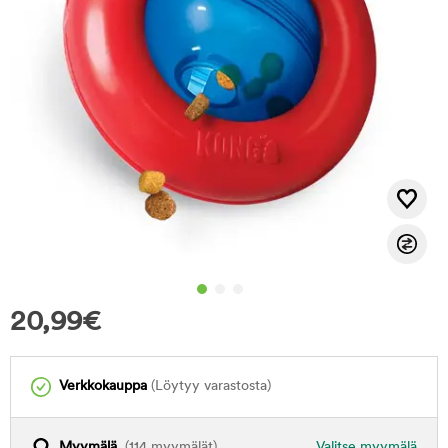
20,99
€
Verkkokauppa
(Löytyy varastosta)
Myymälä
(114 myymälät)
Valitse myymälä