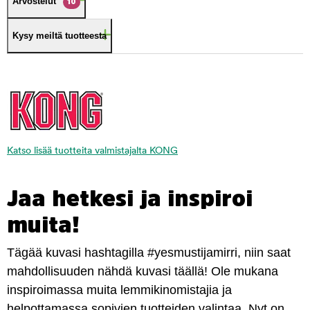
Arvostelut
10
Kysy meiltä tuotteesta
Katso lisää tuotteita valmistajalta KONG
Jaa hetkesi ja inspiroi
muita!
Tägää kuvasi hashtagilla #yesmustijamirri, niin saat
mahdollisuuden nähdä kuvasi täällä! Ole mukana
inspiroimassa muita lemmikinomistajia ja
helpottamassa sopivien tuotteiden valintaa. Nyt on