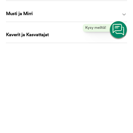
Musti ja Mirri
Kysy meiltä!
Kaverit ja Kasvattajat
Koulutus ja oppiminen
Ota yhteyttä, autamme mielellämme!
asiakaspalvelu@mustijamirri.fi
Puhelinnumero (ilmainen): 0800 305 305
Ma-Ti & To-Pe 9.00-17.00 Ke 10.00-17.00