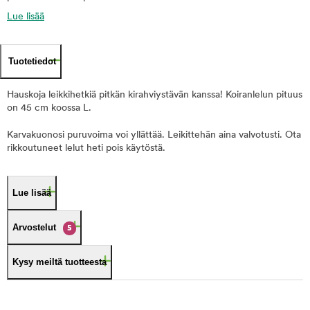
Lue lisää
Tuotetiedot
Hauskoja leikkihetkiä pitkän kirahviystävän kanssa! Koiranlelun pituus
on 45 cm koossa L.
Karvakuonosi puruvoima voi yllättää. Leikittehän aina valvotusti. Ota
rikkoutuneet lelut heti pois käytöstä.
Lue lisää
Arvostelut
5
Kysy meiltä tuotteesta