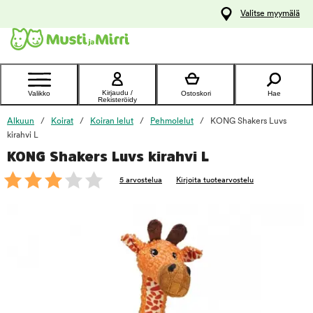
y
Valitse myymälä
ltöön
Ota yhteyttä
asiakaspalveluun
Kirjaudu /
Valikko
Ostoskori
Hae
Rekisteröidy
Alkuun
Koirat
Koiran lelut
Pehmolelut
KONG Shakers Luvs
kirahvi L
KONG Shakers Luvs kirahvi L
foo
5 arvostelua
Kirjoita tuotearvostelu