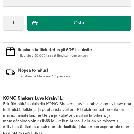
Ilmainen kotiinkuljetus yli 50€ tilauksille
Tilaa vielä
50,00
€
ja saat ilmaisen toimituksen!
Nopea toimitus!
Toimitamme tilauksesi 1-3 päivässä.
KONG Shakers Luvs kirahvi L
Erittäin pitkäkaulaisella KONG Shakers Luv’s kirahvilla on syli avoinna
hellimistä, leikkejä ja peuhausta varten. Pitkulainen pehmolelu on
mainio ravistelua, heittelyä ja kuljettelua silmällä pitäen, ja
matalaääninen vinku lisää leikkeihin huvia. Lelu on valmistettu
erityisestä tikatusta bukleemateriaalista, joka on peruspehmolelujen
päällisiä kestävämpää.