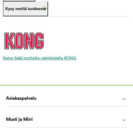
Kysy meiltä tuotteesta
Katso lisää tuotteita valmistajalta KONG
Asiakaspalvelu
Musti ja Mirri