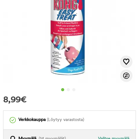
8,99
€
Verkkokauppa
(Löytyy varastosta)
Myymälä
(14 myymälät)
Valitse myymälä