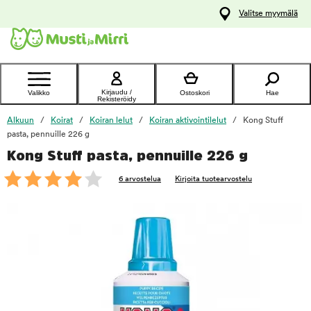
y
Valitse myymälä
ltöön
Ota yhteyttä
asiakaspalveluun
Kirjaudu /
Valikko
Ostoskori
Hae
Rekisteröidy
Alkuun
Koirat
Koiran lelut
Koiran aktivointilelut
Kong Stuff
pasta, pennuille 226 g
Kong Stuff pasta, pennuille 226 g
foo
6 arvostelua
Kirjoita tuotearvostelu