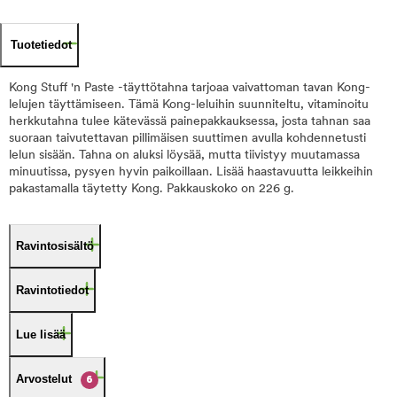
Tuotetiedot
Kong Stuff 'n Paste -täyttötahna tarjoaa vaivattoman tavan Kong-
lelujen täyttämiseen. Tämä Kong-leluihin suunniteltu, vitaminoitu
herkkutahna tulee kätevässä painepakkauksessa, josta tahnan saa
suoraan taivutettavan pillimäisen suuttimen avulla kohdennetusti
lelun sisään. Tahna on aluksi löysää, mutta tiivistyy muutamassa
minuutissa, pysyen hyvin paikoillaan. Lisää haastavuutta leikkeihin
pakastamalla täytetty Kong. Pakkauskoko on 226 g.
Ravintosisältö
Ravintotiedot
Lue lisää
Arvostelut
6