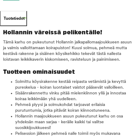
Tuotetiedot
Hollannin väreissä pelikentälle!
Tämä karhu on pukeutunut Hollannin jalkapallomaajoukkueen asuun
ja valmis valloittamaan koirapuiston! Kuusi solmua, pehmeä mutta
kestävä rakenne ja sisäinen köysikehikko tekevät tästä nallesta
loistavan leikkikaverin kiskomiseen, ravisteluun ja painimiseen.
Tuotteen ominaisuudet
Solmittu köysirakenne kestää reipasta vetämistä ja kevyttä
pureskelua - koiran luontaiset vaistot pääsevät valloilleen.
Sisäänrakennettu vinku pitää mielenkiinnon yllä ja innostaa
koiraa leikkimään yhä uudelleen.
Pehmeä plyysi ja solmukohdat tarjoavat erilaisia
purutuntumia, jotka pitävät koiran kiinnostuneena.
Hollannin maajoukkueen asuun pukeutunut karhu on osa
yhdeksän maan sarjaa - keräile kaikki tai valitse
suosikkijoukkueesi!
Pelisession jälkeen pehmeä nalle toimii myös mukavana