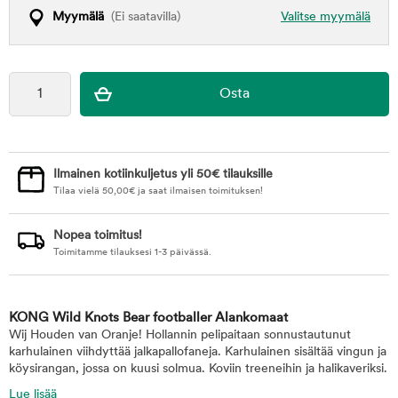
Myymälä
(Ei saatavilla)
Valitse myymälä
Ilmainen kotiinkuljetus yli 50€ tilauksille
Tilaa vielä
50,00
€
ja saat ilmaisen toimituksen!
Nopea toimitus!
Toimitamme tilauksesi 1-3 päivässä.
KONG Wild Knots Bear footballer Alankomaat
Wij Houden van Oranje! Hollannin pelipaitaan sonnustautunut
karhulainen viihdyttää jalkapallofaneja. Karhulainen sisältää vingun ja
köysirangan, jossa on kuusi solmua. Koviin treeneihin ja halikaveriksi.
Lue lisää