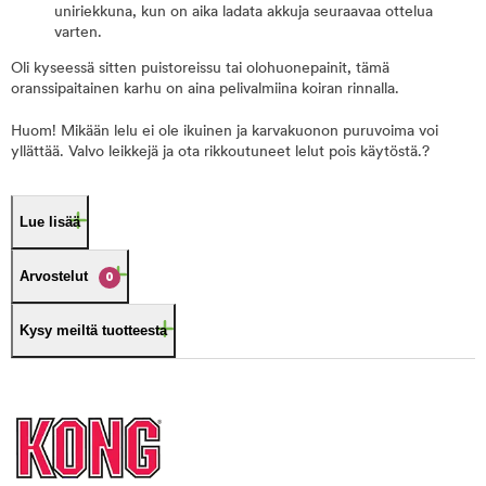
uniriekkuna, kun on aika ladata akkuja seuraavaa ottelua
varten.
Oli kyseessä sitten puistoreissu tai olohuonepainit, tämä
oranssipaitainen karhu on aina pelivalmiina koiran rinnalla.
Huom! Mikään lelu ei ole ikuinen ja karvakuonon puruvoima voi
yllättää. Valvo leikkejä ja ota rikkoutuneet lelut pois käytöstä.?
Lue lisää
Arvostelut
0
Kysy meiltä tuotteesta