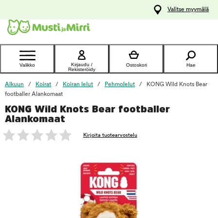
y
Valitse myymälä
ltöön
Ota yhteyttä
asiakaspalveluun
Kirjaudu /
Valikko
Ostoskori
Hae
Rekisteröidy
Alkuun
Koirat
Koiran lelut
Pehmolelut
KONG Wild Knots Bear
footballer Alankomaat
KONG Wild Knots Bear footballer
foo
Alankomaat
Kirjoita tuotearvostelu