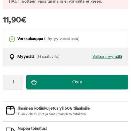
HAU! Tuotteen väriä tai mallia ei voi valita erikseen.
11,90
€
Verkkokauppa
(Löytyy varastosta)
Myymälä
(Ei saatavilla)
Valitse myymälä
Ilmainen kotiinkuljetus yli 50€ tilauksille
Tilaa vielä
50,00
€
ja saat ilmaisen toimituksen!
Nopea toimitus!