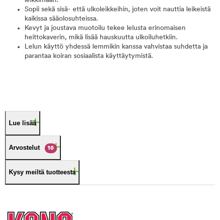
leikkimään.
Sopii sekä sisä- että ulkoleikkeihin, joten voit nauttia leikeistä
kaikissa sääolosuhteissa.
Kevyt ja joustava muotoilu tekee lelusta erinomaisen
heittokaverin, mikä lisää hauskuutta ulkoiluhetkiin.
Lelun käyttö yhdessä lemmikin kanssa vahvistaa suhdetta ja
parantaa koiran sosiaalista käyttäytymistä.
Lue lisää
Arvostelut
10
Kysy meiltä tuotteesta