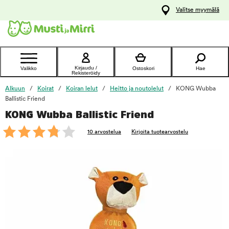
y
Valitse myymälä
ltöön
Ota yhteyttä
asiakaspalveluun
Kirjaudu /
Valikko
Ostoskori
Hae
Rekisteröidy
Alkuun
Koirat
Koiran lelut
Heitto ja noutolelut
KONG Wubba
Ballistic Friend
KONG Wubba Ballistic Friend
foo
10 arvostelua
Kirjoita tuotearvostelu