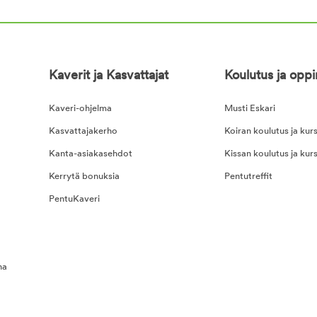
Kaverit ja Kasvattajat
Koulutus ja opp
Kaveri-ohjelma
Musti Eskari
Kasvattajakerho
Koiran koulutus ja kurs
Kanta-asiakasehdot
Kissan koulutus ja kurs
Kerrytä bonuksia
Pentutreffit
PentuKaveri
na