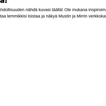
a!
mahdollisuuden nähdä kuvasi täällä! Ole mukana inspiroi
antaa lemmikkisi loistaa ja näkyä Mustin ja Mirrin verkkok