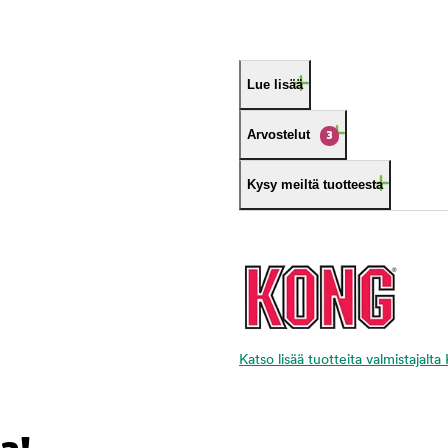
Lue lisää
Arvostelut
3
Kysy meiltä tuotteesta
Katso lisää tuotteita valmistajal