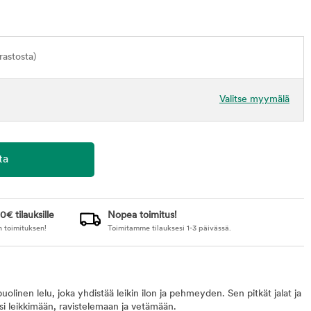
astosta)
Valitse myymälä
0€ tilauksille
Nopea toimitus!
n toimituksen!
Toimitamme tilauksesi 1-3 päivässä.
nen lelu, joka yhdistää leikin ilon ja pehmeyden. Sen pitkät jalat ja
si leikkimään, ravistelemaan ja vetämään.