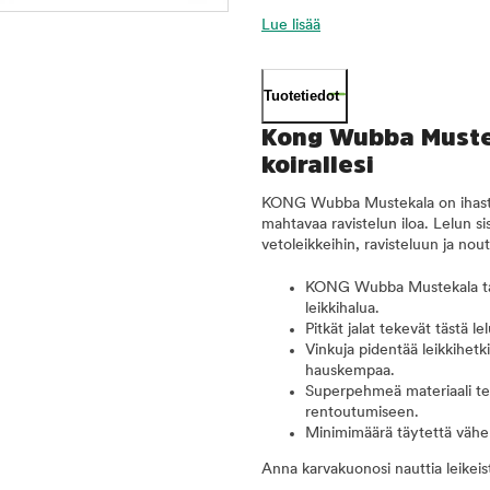
Lue lisää
Tuotetiedot
Kong Wubba Mustek
koirallesi
KONG Wubba Mustekala on ihastutta
mahtavaa ravistelun iloa. Lelun sis
vetoleikkeihin, ravisteluun ja n
KONG Wubba Mustekala tarjo
leikkihalua.
Pitkät jalat tekevät tästä 
Vinkuja pidentää leikkihetki
hauskempaa.
Superpehmeä materiaali tek
rentoutumiseen.
Minimimäärä täytettä vähent
Anna karvakuonosi nauttia leikeis