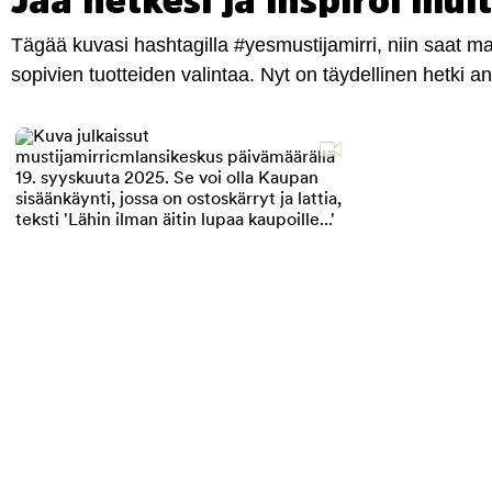
Jaa hetkesi ja inspiroi muit
Tägää kuvasi hashtagilla #yesmustijamirri, niin saat 
sopivien tuotteiden valintaa. Nyt on täydellinen hetki 