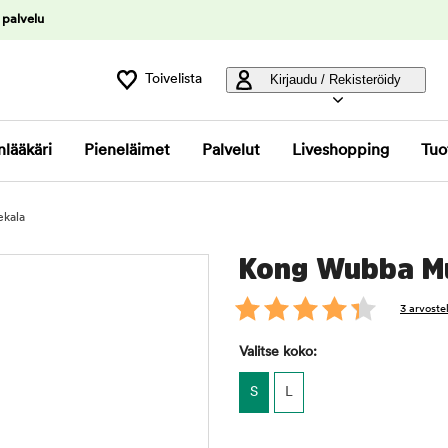
 palvelu
Toivelista
Kirjaudu / Rekisteröidy
nlääkäri
Pieneläimet
Palvelut
Liveshopping
Tuo
kala
Kong Wubba M
3 arvoste
Valitse koko:
S
L