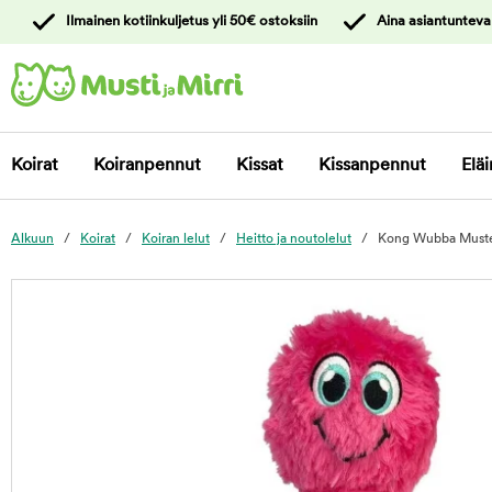
y
Ilmainen kotiinkuljetus yli 50€ ostoksiin
Aina asiantunteva
ltöön
Ota yhteyttä
asiakaspalveluun
Koirat
Koiranpennut
Kissat
Kissanpennut
Eläi
Alkuun
Koirat
Koiran lelut
Heitto ja noutolelut
Kong Wubba Muste
foo