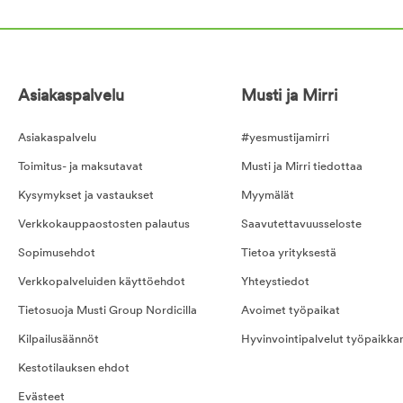
Asiakaspalvelu
Musti ja Mirri
Asiakaspalvelu
#yesmustijamirri
Toimitus- ja maksutavat
Musti ja Mirri tiedottaa
Kysymykset ja vastaukset
Myymälät
Verkkokauppaostosten palautus
Saavutettavuusseloste
Sopimusehdot
Tietoa yrityksestä
Verkkopalveluiden käyttöehdot
Yhteystiedot
Tietosuoja Musti Group Nordicilla
Avoimet työpaikat
Kilpailusäännöt
Hyvinvointipalvelut työpaikka
Kestotilauksen ehdot
Evästeet