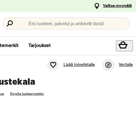
Valitse myymälä
Etsi tuotteet, palvelut ja artikkelit tästä!
temerkit
Tarjoukset
Lisää toivelistalle
Vertaile
ustekala
lua
Kirjoita tuotearvostelu