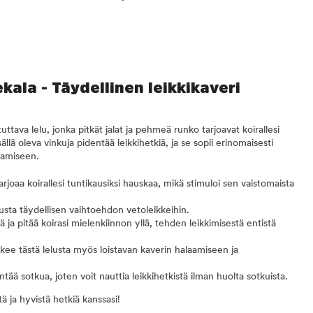
ala - Täydellinen leikkikaveri
va lelu, jonka pitkät jalat ja pehmeä runko tarjoavat koirallesi
ällä oleva vinkuja pidentää leikkihetkiä, ja se sopii erinomaisesti
outamiseen.
aa koirallesi tuntikausiksi hauskaa, mikä stimuloi sen vaistomaista
lelusta täydellisen vaihtoehdon vetoleikkeihin.
ä ja pitää koirasi mielenkiinnon yllä, tehden leikkimisestä entistä
ee tästä lelusta myös loistavan kaverin halaamiseen ja
ää sotkua, joten voit nauttia leikkihetkistä ilman huolta sotkuista.
tä ja hyvistä hetkiä kanssasi!