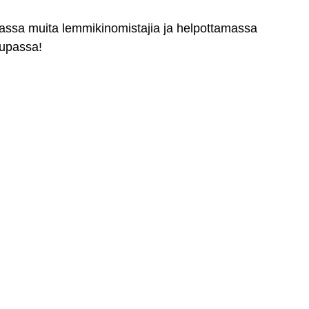
massa muita lemmikinomistajia ja helpottamassa
aupassa!