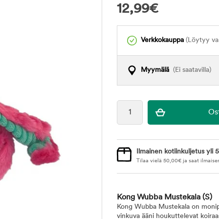
12,99
€
Verkkokauppa
(Löytyy var
Myymälä
(Ei saatavilla)
Ilmainen kotiinkuljetus yli 5
Tilaa vielä
50,00
€
ja saat ilmaise
Kong Wubba Mustekala
(S)
Kong Wubba Mustekala on monipuoli
vinkuva ääni houkuttelevat koiraa