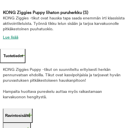
KONG Ziggies Puppy lihaton puruherkku
(S)
KONG Ziggies -tikut ovat hauska tapa saada enemmän irti klassisista
aktivointileluista. Työnnä tikku lelun sisään ja tarjoa karvakuonolle
pitkäkestoinen puuhatuokio.
Lue lisää
Tuotetiedot
KONG Ziggies Puppy -tikut on suunniteltu erityisesti herkän
pennunvatsan ehdoilla. Tikut ovat kasvipohjaisia ja tarjoavat hyvän
puruvastuksen pitkäkestoiseen hauskanpitoon!
Hampaita huoltava pureskelu auttaa myös raikastamaan
karvakuonon hengitystä.
Ravintosisältö