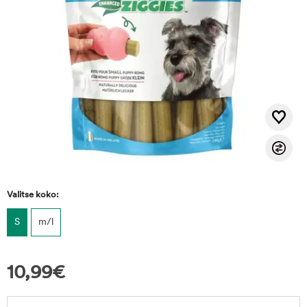
Valitse koko:
S
m/l
10,99
€