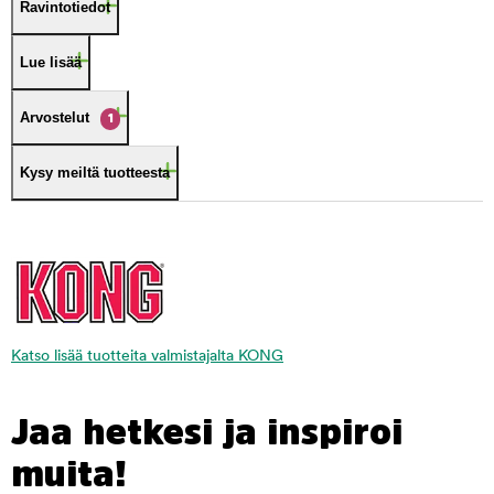
Ravintotiedot
Lue lisää
Arvostelut
1
Kysy meiltä tuotteesta
Katso lisää tuotteita valmistajalta KONG
Jaa hetkesi ja inspiroi
muita!