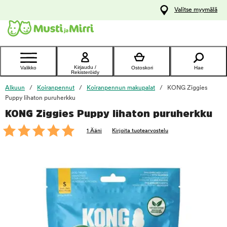
y
Valitse myymälä
ltöön
Ota yhteyttä
asiakaspalveluun
Kirjaudu /
Valikko
Ostoskori
Hae
Rekisteröidy
Alkuun
Koiranpennut
Koiranpennun makupalat
KONG Ziggies
Puppy lihaton puruherkku
KONG Ziggies Puppy lihaton puruherkku
foo
1 Ääni
Kirjoita tuotearvostelu