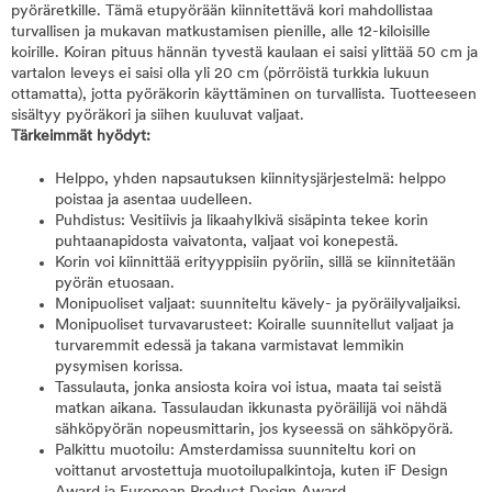
pyöräretkille. Tämä etupyörään kiinnitettävä kori mahdollistaa
turvallisen ja mukavan matkustamisen pienille, alle 12-kiloisille
koirille. Koiran pituus hännän tyvestä kaulaan ei saisi ylittää 50 cm ja
vartalon leveys ei saisi olla yli 20 cm (pörröistä turkkia lukuun
ottamatta), jotta pyöräkorin käyttäminen on turvallista. Tuotteeseen
sisältyy pyöräkori ja siihen kuuluvat valjaat.
Tärkeimmät hyödyt:
Helppo, yhden napsautuksen kiinnitysjärjestelmä: helppo
poistaa ja asentaa uudelleen.
Puhdistus: Vesitiivis ja likaahylkivä sisäpinta tekee korin
puhtaanapidosta vaivatonta, valjaat voi konepestä.
Korin voi kiinnittää erityyppisiin pyöriin, sillä se kiinnitetään
pyörän etuosaan.
Monipuoliset valjaat: suunniteltu kävely- ja pyöräilyvaljaiksi.
Monipuoliset turvavarusteet: Koiralle suunnitellut valjaat ja
turvaremmit edessä ja takana varmistavat lemmikin
pysymisen korissa.
Tassulauta, jonka ansiosta koira voi istua, maata tai seistä
matkan aikana. Tassulaudan ikkunasta pyöräilijä voi nähdä
sähköpyörän nopeusmittarin, jos kyseessä on sähköpyörä.
Palkittu muotoilu: Amsterdamissa suunniteltu kori on
voittanut arvostettuja muotoilupalkintoja, kuten iF Design