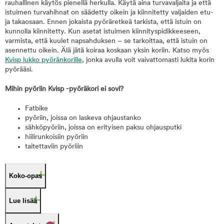
rauhallinen käytös pienellä herkulla. Käytä aina turvavaljaita ja että
istuimen turvahihnat on säädetty oikein ja kiinnitetty valjaiden etu-
ja takaosaan. Ennen jokaista pyöräretkeä tarkista, että istuin on
kunnolla kiinnitetty. Kun asetat istuimen kiinnityspidikkeeseen,
varmista, että kuulet napsahduksen – se tarkoittaa, että istuin on
asennettu oikein. Älä jätä koiraa koskaan yksin koriin. Katso myös
Kvisp lukko pyöränkorille
, jonka avulla voit vaivattomasti lukita korin
pyörääsi.
Mihin pyöriin Kvisp -pyöräkori ei sovi?
Fatbike
pyöriin, joissa on laskeva ohjaustanko
sähköpyöriin, joissa on erityisen paksu ohjausputki
hiilirunkoisiin pyöriin
taitettaviin pyöriiin
Koko-opas
Lue lisää