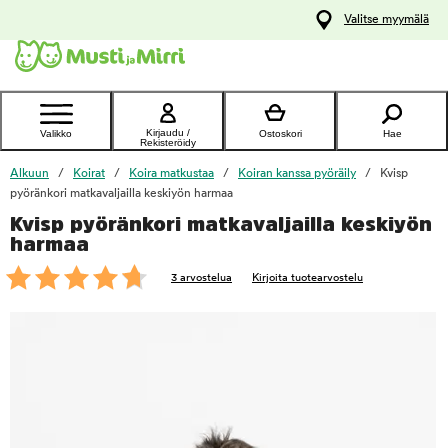
y
Valitse myymälä
ltöön
Ota yhteyttä
asiakaspalveluun
Kirjaudu /
Valikko
Ostoskori
Hae
Rekisteröidy
Alkuun
Koirat
Koira matkustaa
Koiran kanssa pyöräily
Kvisp
pyöränkori matkavaljailla keskiyön harmaa
Kvisp pyöränkori matkavaljailla keskiyön
foo
harmaa
3 arvostelua
Kirjoita tuotearvostelu