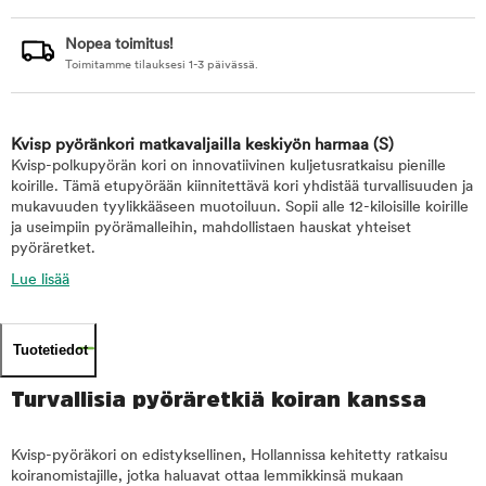
Nopea toimitus!
Toimitamme tilauksesi 1-3 päivässä.
Kvisp pyöränkori matkavaljailla keskiyön harmaa
(S)
Kvisp-polkupyörän kori on innovatiivinen kuljetusratkaisu pienille
koirille. Tämä etupyörään kiinnitettävä kori yhdistää turvallisuuden ja
mukavuuden tyylikkääseen muotoiluun. Sopii alle 12-kiloisille koirille
ja useimpiin pyörämalleihin, mahdollistaen hauskat yhteiset
pyöräretket.
Lue lisää
Tuotetiedot
Turvallisia pyöräretkiä koiran kanssa
Kvisp-pyöräkori on edistyksellinen, Hollannissa kehitetty ratkaisu
koiranomistajille, jotka haluavat ottaa lemmikkinsä mukaan