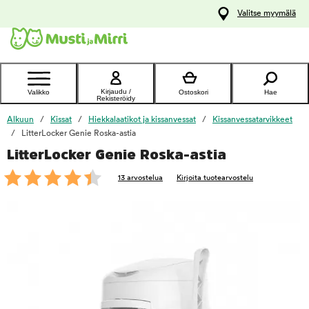
y
Valitse myymälä
ltöön
Ota yhteyttä
asiakaspalveluun
Kirjaudu /
Valikko
Ostoskori
Hae
Rekisteröidy
Alkuun
Kissat
Hiekkalaatikot ja kissanvessat
Kissanvessatarvikkeet
LitterLocker Genie Roska-astia
LitterLocker Genie Roska-astia
foo
13 arvostelua
Kirjoita tuotearvostelu