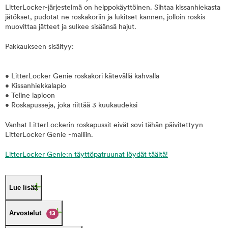
LitterLocker-järjestelmä on helppokäyttöinen. Sihtaa kissanhiekasta
jätökset, pudotat ne roskakoriin ja lukitset kannen, jolloin roskis
muovittaa jätteet ja sulkee sisäänsä hajut.
Pakkaukseen sisältyy:
• LitterLocker Genie roskakori kätevällä kahvalla
• Kissanhiekkalapio
• Teline lapioon
• Roskapusseja, joka riittää 3 kuukaudeksi
Vanhat LitterLockerin roskapussit eivät sovi tähän päivitettyyn
LitterLocker Genie -malliin.
LitterLocker Genie:n täyttöpatruunat löydät täältä!
Lue lisää
Arvostelut
13