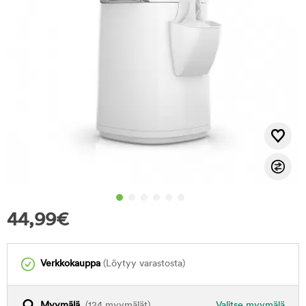
44,99
€
Verkkokauppa
(Löytyy varastosta)
Myymälä
(124 myymälät)
Valitse myymälä