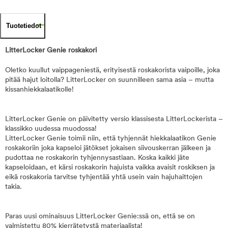
Tuotetiedot
LitterLocker Genie roskakori
Oletko kuullut vaippageniestä, erityisestä roskakorista vaipoille, joka
pitää hajut loitolla? LitterLocker on suunnilleen sama asia – mutta
kissanhiekkalaatikolle!
LitterLocker Genie on päivitetty versio klassisesta LitterLockerista –
klassikko uudessa muodossa!
LitterLocker Genie toimii niin, että tyhjennät hiekkalaatikon Genie
roskakoriin joka kapseloi jätökset jokaisen siivouskerran jälkeen ja
pudottaa ne roskakorin tyhjennysastiaan. Koska kaikki jäte
kapseloidaan, et kärsi roskakorin hajuista vaikka avaisit roskiksen ja
eikä roskakoria tarvitse tyhjentää yhtä usein vain hajuhaittojen
takia.
Paras uusi ominaisuus LitterLocker Genie:ssä on, että se on
valmistettu 80% kierrätetystä materiaalista!