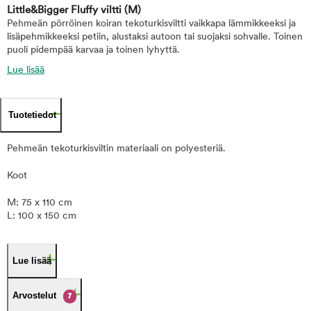
Little&Bigger Fluffy viltti
(M)
Pehmeän pörröinen koiran tekoturkisviltti vaikkapa lämmikkeeksi ja
lisäpehmikkeeksi petiin, alustaksi autoon tai suojaksi sohvalle. Toinen
puoli pidempää karvaa ja toinen lyhyttä.
Lue lisää
Tuotetiedot
Pehmeän tekoturkisviltin materiaali on polyesteriä.
Koot
M: 75 x 110 cm
L: 100 x 150 cm
Lue lisää
Arvostelut
7