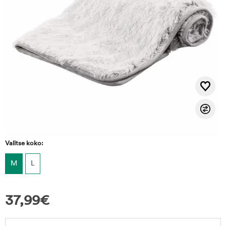
Valitse koko:
M
L
37,99
€