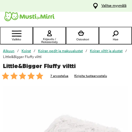
y
Valitse myymälä
ltöön
Ota yhteyttä
asiakaspalveluun
Kirjaudu /
Valikko
Ostoskori
Hae
Rekisteröidy
Alkuun
Koirat
Koiran pedit ja makuualustat
Koiran viltit ja alustat
Little&Bigger Fluffy viltti
Little&Bigger Fluffy viltti
foo
7 arvostelua
Kirjoita tuotearvostelu