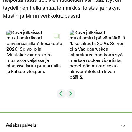
helpottamassa sopivien tuotteiden valintaa. Nyt on
täydellinen hetki antaa lemmikkisi loistaa ja näkyä
Mustin ja Mirrin verkkokaupassa!
Asiakaspalvelu