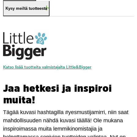
Kysy meiltä tuotteesta
Katso lisää tuotteita valmistajalta Little&Bigger
Jaa hetkesi ja inspiroi
muita!
Tägää kuvasi hashtagilla #yesmustijamirri, niin saat
mahdollisuuden nähdä kuvasi täällä! Ole mukana
inspiroimassa muita lemmikinomistajia ja