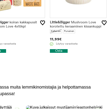
Bigger
koiran kakkapussit
Little&Bigger
Mushroom Love
om Love 4x15kpl
korotettu keraaminen kissankuppi
Keltainen
Punainen
11,99
€
yy varastosta
Löytyy varastosta
a
Osta
massa muita lemmikinomistajia ja helpottamassa
aupassa!