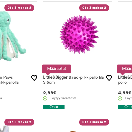
Ota 3 maksa 2
Ota 3 maksa 2
Määräetu!
Määr
i Paws
Little&Bigger
Basic-piikkipallo lila
Little&
kkipallolla
S 6cm
pöllö
2,99
€
4,99
€
ta
Löytyy varastosta
Löyt
Osta
Ost
Ota 3 maksa 2
Ota 3 maksa 2