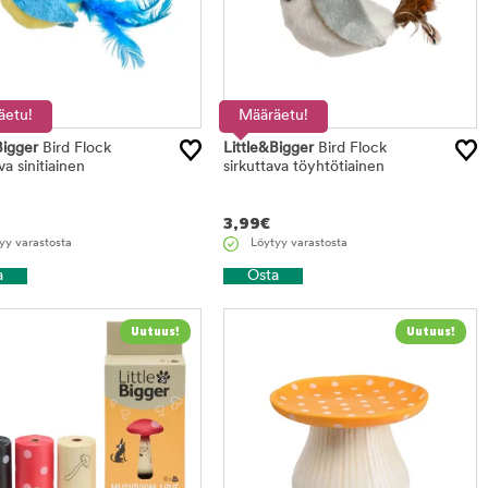
äetu!
Määräetu!
Bigger
Bird Flock
Little&Bigger
Bird Flock
va sinitiainen
sirkuttava töyhtötiainen
3,99
€
yy varastosta
Löytyy varastosta
a
Osta