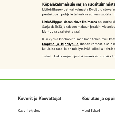
Käpäläkahmaisuja sarjan suosituimmista
Little&Bigger-petivalikoimasta löydät loistovalin
pentukopan pohjalle tai vaikka sohvan suojaksi.
Little&Bigger-kissanleluvalikoimassa
on kuultu ki
Sarja sisältää jokaiseen makuun jotakin: viettele
kiehtovaa saalistettavaa!
Kun kynsiä kihelmöi tai maailmaa tekee mieli kats
raapima- ja -kiipeilypuut.
Ihanan karheat, sisalpi
lukuisilta tasoilla on miellyttävää loikoilla kehräte
Tutustu koko sarjaan ja etsi lemmikkisi suosikkit
Kaverit ja Kasvattajat
Koulutus ja opp
Kaveri-ohjelma
Musti Eskari