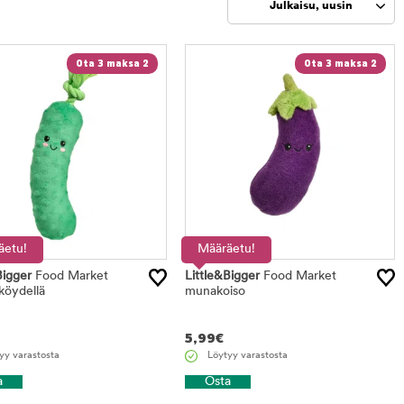
Julkaisu, uusin
Rajaa
Ota 3 maksa 2
Ota 3 maksa 2
tuotteet
äetu!
Määräetu!
Bigger
Food Market
Little&Bigger
Food Market
köydellä
munakoiso
5,99
€
yy varastosta
Löytyy varastosta
a
Osta