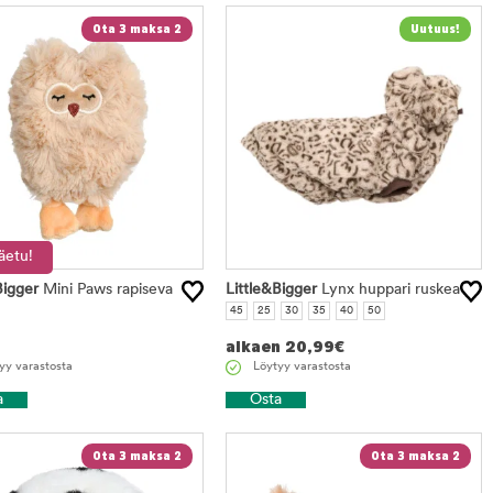
Ota 3 maksa 2
äetu!
Bigger
Mini Paws rapiseva
Little&Bigger
Lynx huppari ruskea
45
25
30
35
40
50
alkaen
20,99
€
yy varastosta
Löytyy varastosta
a
Osta
Ota 3 maksa 2
Ota 3 maksa 2