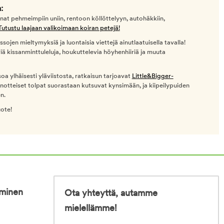
:
nat pehmeimpiin uniin, rentoon köllöttelyyn, autohäkkiin,
Tutustu laajaan valikoimaan koiran petejä!
ssojen mieltymyksiä ja luontaisia viettejä ainutlaatuisella tavalla!
viä kissanminttuleluja, houkuttelevia höyhenhiiriä ja muuta
oa ylhäisesti yläviistosta, ratkaisun tarjoavat
Little&Bigger-
nnotteiset tolpat suorastaan kutsuvat kynsimään, ja kiipeilypuiden
n.
uote!
iminen
Ota yhteyttä, autamme
mielellämme!