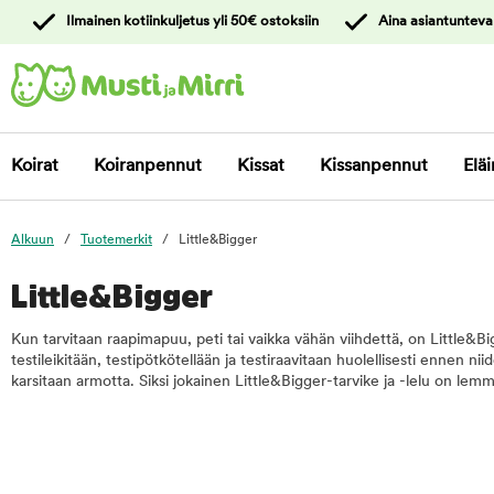
y
Ilmainen kotiinkuljetus yli 50€ ostoksiin
Aina asiantunteva
ltöön
Ota yhteyttä
asiakaspalveluun
Koirat
Koiranpennut
Kissat
Kissanpennut
Eläi
Alkuun
Tuotemerkit
Little&Bigger
Little&Bigger
Kun tarvitaan raapimapuu, peti tai vaikka vähän viihdettä, on Little&Big
testileikitään, testipötkötellään ja testiraavitaan huolellisesti ennen n
karsitaan armotta. Siksi jokainen Little&Bigger-tarvike ja -lelu on lemmi