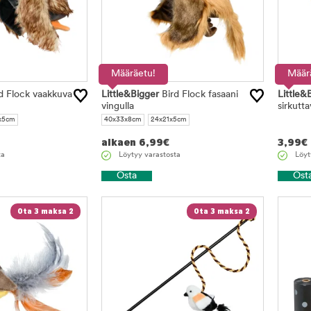
Määräetu!
Määr
d Flock vaakkuva
Little&Bigger
Bird Flock fasaani
Little&
vingulla
sirkutta
x5cm
40x33x8cm
24x21x5cm
alkaen
6,99
€
3,99
€
ta
Löytyy varastosta
Löyt
Osta
Ost
Ota 3 maksa 2
Ota 3 maksa 2