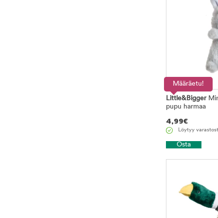
Määräetu!
Little&Bigger
Min
pupu harmaa
4,99
€
Löytyy varastos
Osta