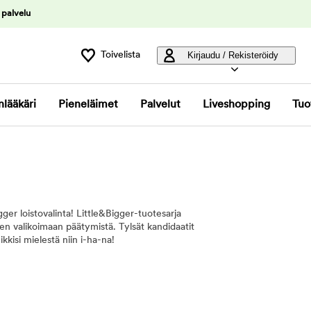
 palvelu
Toivelista
Kirjaudu / Rekisteröidy
nlääkäri
Pieneläimet
Palvelut
Liveshopping
Tuo
ger loistovalinta! Little&Bigger-tuotesarja
iiden valikoimaan päätymistä. Tylsät kandidaatit
kkisi mielestä niin i-ha-na!