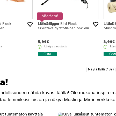
Määräetu!
d Flock
Little&Bigger
Bird Flock
Little&
inen
sirkuttava pyrstötiainen onkilelu
Mushro
5,99
€
3,99
€
ta
Löytyy varastosta
Löyt
Osta
Ost
a!
mahdollisuuden nähdä kuvasi täällä! Ole mukana inspiroi
antaa lemmikkisi loistaa ja näkyä Mustin ja Mirrin verkkok