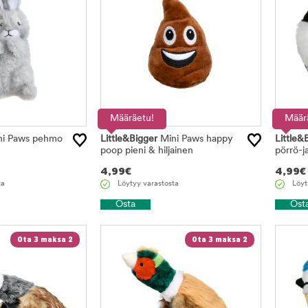
Määräetu!
Määr
i Paws pehmo
Little&Bigger
Mini Paws happy
Little&
poop pieni & hiljainen
pörrö-ja
4,99
€
4,99
€
ta
Löytyy varastosta
Löyt
Osta
Ost
Ota 3 maksa 2
Ota 3 maksa 2