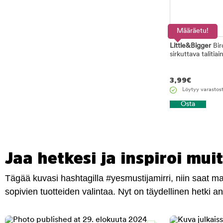
Määräetu!
Little&Bigger
Bir
sirkuttava talitia
3,99
€
Löytyy varastos
Osta
Jaa hetkesi ja inspiroi muit
Tägää kuvasi hashtagilla #yesmustijamirri, niin saat 
sopivien tuotteiden valintaa. Nyt on täydellinen hetki 