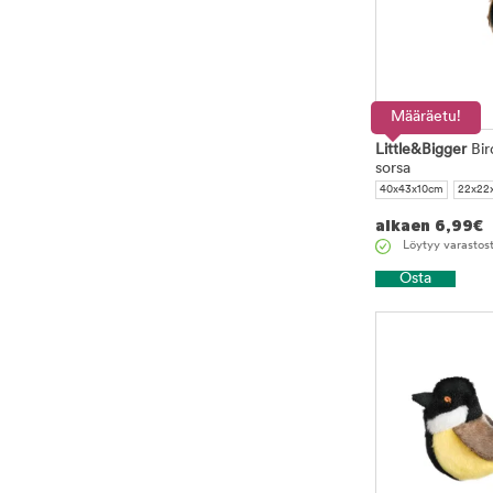
Määräetu!
Little&Bigger
Bir
sorsa
40x43x10cm
22x22
alkaen
6,99
€
Löytyy varastos
Osta