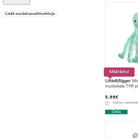
Määräetu!
Little&Bigger
Min
mustekala TPR pii
5,99
€
Löytyy varastos
Osta