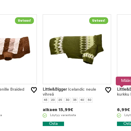
Määr
nille Braided
Little&Bigger
Icelandic neule
Little&
vihreä
kurkku 
45
20
25
30
35
40
50
alkaen
15,99
€
6,99
€
ta
Löytyy varastosta
Löyt
Osta
Ost