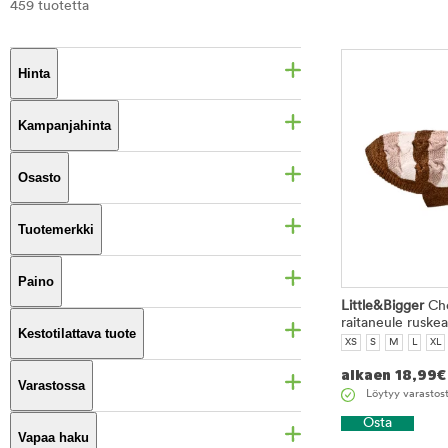
459 tuotetta
Hinta
Kampanjahinta
Osasto
Tuotemerkki
Paino
Little&Bigger
Che
raitaneule ruskea
Kestotilattava tuote
XS
S
M
L
XL
alkaen
18,99
€
Varastossa
Löytyy varastos
Osta
Vapaa haku