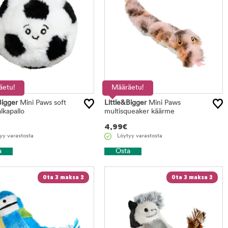
äetu!
Määräetu!
Bigger
Mini Paws soft
Little&Bigger
Mini Paws
lkapallo
multisqueaker käärme
4,99
€
yy varastosta
Löytyy varastosta
a
Osta
Ota 3 maksa 2
Ota 3 maksa 2