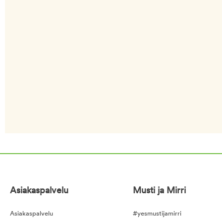
Asiakaspalvelu
Musti ja Mirri
Asiakaspalvelu
#yesmustijamirri