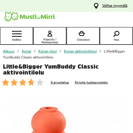
y
Valitse myymälä
ltöön
Ota yhteyttä
asiakaspalveluun
Kirjaudu /
Valikko
Ostoskori
Hae
Rekisteröidy
Alkuun
Koirat
Koiran lelut
Koiran aktivointilelut
Little&Bigger
YumBuddy Classic aktivointilelu
Little&Bigger YumBuddy Classic
foo
aktivointilelu
6 arvostelua
Kirjoita tuotearvostelu