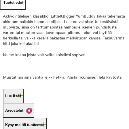
Tuotetiedot
Aktivointilelujen klassikko! Little&Bigger YumBuddy takaa tekemistä
ahkerammallekin hammastelijalle. Lelu on valmistettu kestävästä
muovista, siinä on tarttumapintaa hampaille ikenien puhdistusta
varten tai muuten vaan kovempaan pitoon. Lelun voi täyttää
herkuilla tai vaikka kesällä pakastaa märkäruoan kanssa. Takuuvarma
hitti joka koirakotiin!
Kolme kokoa joista voit valita koirallesi sopivan.
Muistathan aina vahtia leikkihetkiä. Poista rikkinäinen lelu käytöstä.
Lue lisää
Arvostelut
6
Kysy meiltä tuotteesta