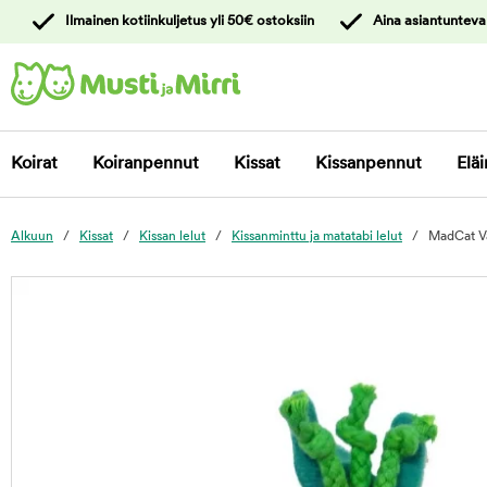
y
Ilmainen kotiinkuljetus yli 50€ ostoksiin
Aina asiantunteva
ltöön
Ota yhteyttä
asiakaspalveluun
Koirat
Koiranpennut
Kissat
Kissanpennut
Eläi
Alkuun
Kissat
Kissan lelut
Kissanminttu ja matatabi lelut
MadCat V
foo