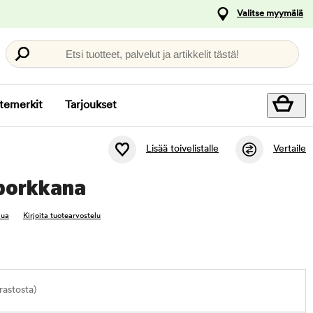
Valitse myymälä
Etsi tuotteet, palvelut ja artikkelit tästä!
temerkit
Tarjoukset
Lisää toivelistalle
Vertaile
porkkana
lua
Kirjoita tuotearvostelu
astosta)