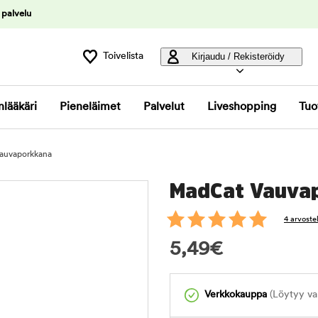
 palvelu
Toivelista
Kirjaudu / Rekisteröidy
nlääkäri
Pieneläimet
Palvelut
Liveshopping
Tuo
auvaporkkana
MadCat Vauva
4 arvoste
5,49
€
Verkkokauppa
(Löytyy var