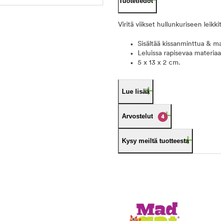
Tuotetiedot
Viritä viikset hullunkuriseen leik
Sisältää kissanminttua & ma
Leluissa rapisevaa materiaal
5 x 13 x 2 cm.
Lue lisää
Arvostelut
4
Kysy meiltä tuotteesta