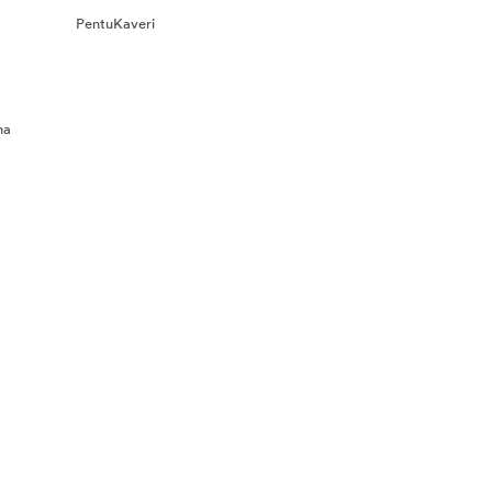
PentuKaveri
na