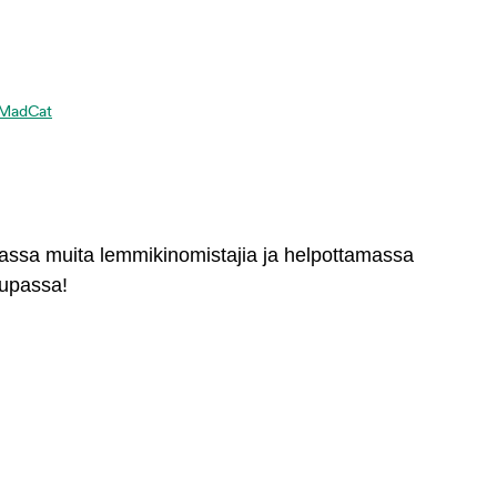
a MadCat
massa muita lemmikinomistajia ja helpottamassa
aupassa!