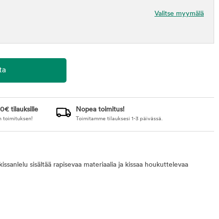
Valitse myymälä
0€ tilauksille
Nopea toimitus!
n toimituksen!
Toimitamme tilauksesi 1-3 päivässä.
anlelu sisältää rapisevaa materiaalia ja kissaa houkuttelevaa