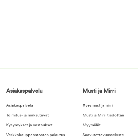
Asiakaspalvelu
Musti ja Mirri
Asiakaspalvelu
#yesmustijamirri
Toimitus- ja maksutavat
Musti ja Mirri tiedottaa
Kysymykset ja vastaukset
Myymälät
Verkkokauppaostosten palautus
Saavutettavuusseloste