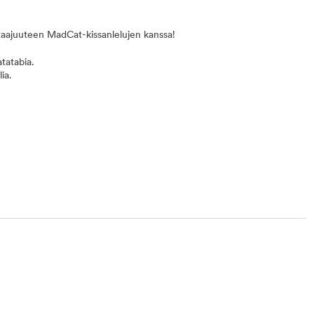
kitaajuuteen MadCat-kissanlelujen kanssa!
tatabia.
ia.