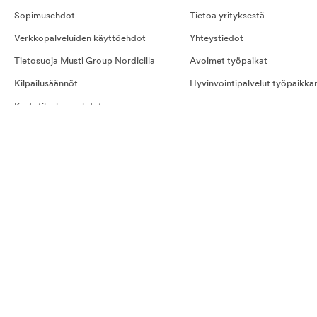
Sopimusehdot
Tietoa yrityksestä
Verkkopalveluiden käyttöehdot
Yhteystiedot
Tietosuoja Musti Group Nordicilla
Avoimet työpaikat
Kilpailusäännöt
Hyvinvointipalvelut työpaikka
Kestotilauksen ehdot
Evästeet
Ostoehdot palveluille
Näin teet tilauksen
Kestotilaus