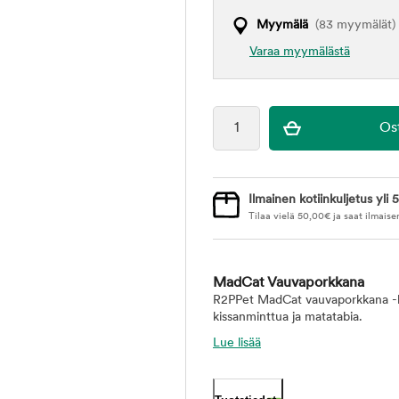
Myymälä
(83 myymälät)
Varaa myymälästä
Ilmainen kotiinkuljetus yli 5
Tilaa vielä
50,00
€
ja saat ilmaise
MadCat Vauvaporkkana
R2PPet MadCat vauvaporkkana -kiss
kissanminttua ja matatabia.
Lue lisää