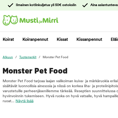
y
Ilmainen kotiinkuljetus yli 50€ ostoksiin
Aina asiantunteva
ltöön
Ota yhteyttä
asiakaspalveluun
Koirat
Koiranpennut
Kissat
Kissanpennut
Eläi
Alkuun
Tuotemerkit
Monster Pet Food
Monster Pet Food
Monster Pet Food tarjoaa laajan valikoiman kuiva- ja märkäruokia erilais
sisältävät luonnollisia ainesosia ja niissä on korkea liha- ja proteiinipi
varustetuille perheenjäsenillemme tärkeää. Reseptien suunnittelussa on
hyvinvoinnin tukemiseen. Hyvä ruoka on hyvä vatsalle, hyvä hampaille
ruoat...
Näytä lisää