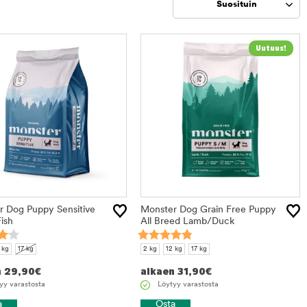
Suosituin
Rajaa
tuotteet
 Dog Puppy Sensitive
Monster Dog Grain Free Puppy
ish
All Breed Lamb/Duck
 kg
17 kg
2 kg
12 kg
17 kg
n
29,90
€
alkaen
31,90
€
yy varastosta
Löytyy varastosta
a
Osta