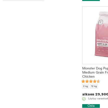
Monster Dog Pup
Medium Grain Fr
Chicken
2 kg
12 kg
alkaen
29,90
Löytyy varastos
Osta