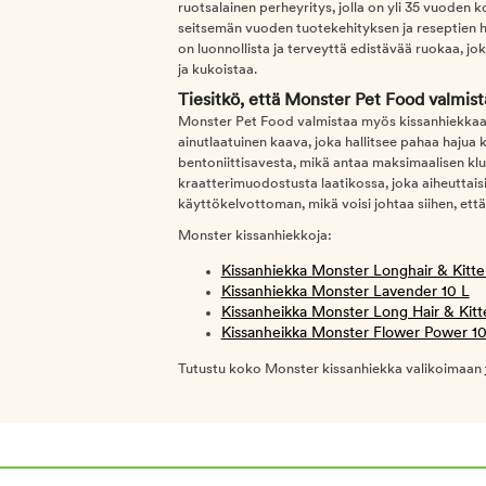
ruotsalainen perheyritys, jolla on yli 35 vuoden 
seitsemän vuoden tuotekehityksen ja reseptien 
on luonnollista ja terveyttä edistävää ruokaa, jo
ja kukoistaa.
Tiesitkö, että Monster Pet Food valmis
Monster Pet Food valmistaa myös kissanhiekkaa 
ainutlaatuinen kaava, joka hallitsee pahaa hajua 
bentoniittisavesta, mikä antaa maksimaalisen klu
kraatterimuodostusta laatikossa, joka aiheuttaisi
käyttökelvottoman, mikä voisi johtaa siihen, että
Monster kissanhiekkoja:
Kissanhiekka Monster Longhair & Kitte
Kissanhiekka Monster Lavender 10 L
Kissanheikka Monster Long Hair & Kit
Kissanheikka Monster Flower Power 1
Tutustu koko Monster kissanhiekka valikoimaan