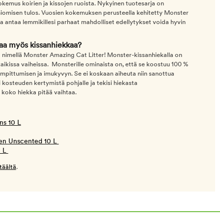
kokemus koirien ja kissojen ruoista. Nykyinen tuotesarja on
hiomisen tulos. Vuosien kokemuksen perusteella kehitetty Monster
ka antaa lemmikillesi parhaat mahdolliset edellytykset voida hyvin
taa myös kissanhiekkaa?
nimellä Monster Amazing Cat Litter! Monster-kissanhiekalla on
kaikissa vaiheissa. Monsterille ominaista on, että se koostuu 100 %
mpittumisen ja imukyvyn. Se ei koskaan aiheuta niin sanottua
 kosteuden kertymistä pohjalle ja tekisi hiekasta
 koko hiekka pitää vaihtaa.
ns 10 L
ten Unscented 10 L
0 L
täältä
.