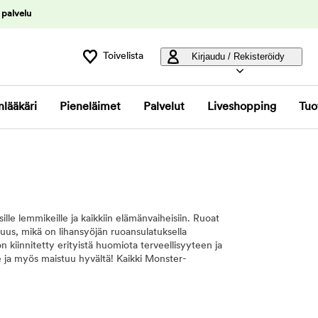
 palvelu
Toivelista
Kirjaudu / Rekisteröidy
nlääkäri
Pieneläimet
Palvelut
Liveshopping
Tuo
ille lemmikeille ja kaikkiin elämänvaiheisiin. Ruoat
toisuus, mikä on lihansyöjän ruoansulatuksella
 kiinnitetty erityistä huomiota terveellisyyteen ja
 ja myös maistuu hyvältä! Kaikki Monster-