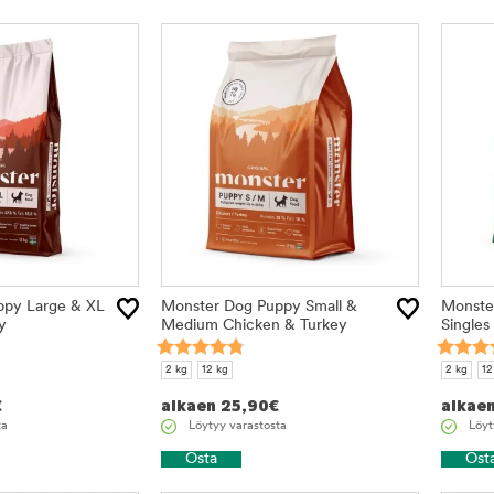
ppy Large & XL
Monster Dog Puppy Small &
Monster
y
Medium Chicken & Turkey
Singles
2 kg
12 kg
2 kg
12
€
alkaen
25,90
€
alkae
ta
Löytyy varastosta
Löyt
Osta
Ost