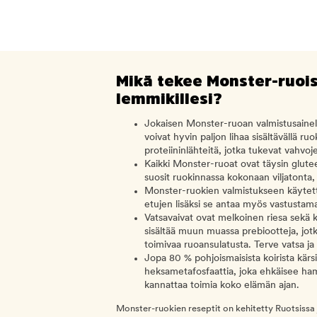
Mikä tekee Monster-ruoi
lemmikillesi?
Jokaisen Monster-ruoan valmistusainelu
voivat hyvin paljon lihaa sisältävällä r
proteiininlähteitä, jotka tukevat vahvoj
Kaikki Monster-ruoat ovat täysin glutee
suosit ruokinnassa kokonaan viljatonta,
Monster-ruokien valmistukseen käytettä
etujen lisäksi se antaa myös vastustam
Vatsavaivat ovat melkoinen riesa sekä k
sisältää muun muassa prebiootteja, jotk
toimivaa ruoansulatusta. Terve vatsa j
Jopa 80 % pohjoismaisista koirista kär
heksametafosfaattia, joka ehkäisee 
kannattaa toimia koko elämän ajan.
Monster-ruokien reseptit on kehitetty Ruotsissa