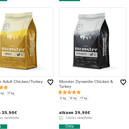
r Adult Chicken/Turkey
Monster Dynamite Chicken &
Turkey
 kg
17 kg
2 kg
12 kg
17 kg
n
25,90
€
alkaen
29,90
€
yy varastosta
Löytyy varastosta
a
Osta