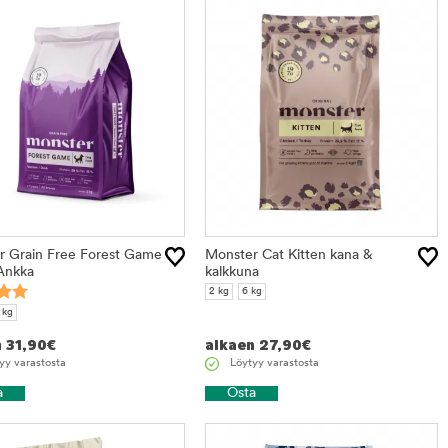
r Grain Free Forest Game
Monster Cat Kitten kana &
Ankka
kalkkuna
2 kg
6 kg
 kg
n
31,90
€
alkaen
27,90
€
yy varastosta
Löytyy varastosta
a
Osta