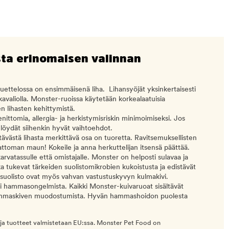
sta erinomaisen valinnan
ettelossa on ensimmäisenä liha. Lihansyöjät yksinkertaisesti
uokavaliolla. Monster-ruoissa käytetään korkealaatuisia
en lihasten kehittymistä.
nittomia, allergia- ja herkistymisriskin minimoimiseksi. Jos
 löydät siihenkin hyvät vaihtoehdot.
västä lihasta merkittävä osa on tuoretta. Ravitsemuksellisten
attoman maun! Kokeile ja anna herkuttelijan itsensä päättää.
arvatassulle että omistajalle. Monster on helposti sulavaa ja
a tukevat tärkeiden suolistomikrobien kukoistusta ja edistävät
a suolisto ovat myös vahvan vastustuskyvyn kulmakivi.
sii hammasongelmista. Kaikki Monster-kuivaruoat sisältävät
hammaskiven muodostumista. Hyvän hammashoidon puolesta
 ja tuotteet valmistetaan EU:ssa. Monster Pet Food on