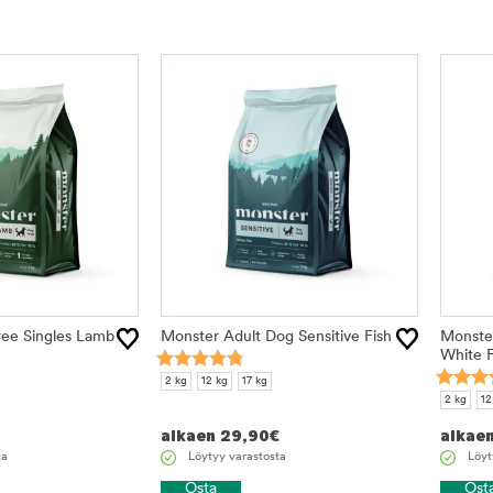
ree Singles Lamb
Monster Adult Dog Sensitive Fish
Monster
White F
2 kg
12 kg
17 kg
2 kg
12
alkaen
29,90
€
alkae
ta
Löytyy varastosta
Löyt
Osta
Ost