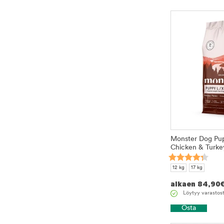
Monster Dog Pu
Chicken & Turke
12 kg
17 kg
alkaen
84,90
Löytyy varastos
Osta