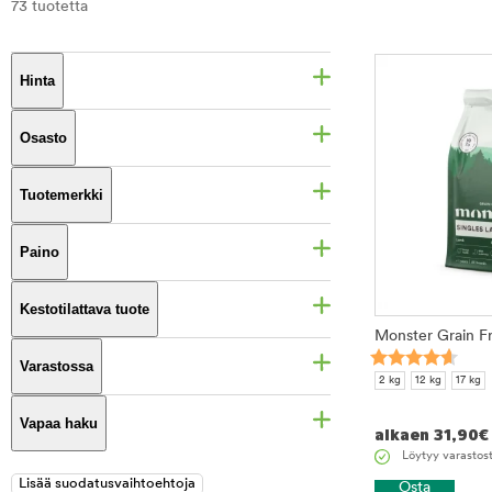
73 tuotetta
Hinta
Osasto
Tuotemerkki
Paino
Kestotilattava tuote
Monster Grain F
Varastossa
2 kg
12 kg
17 kg
Vapaa haku
alkaen
31,90
€
Löytyy varastos
Osta