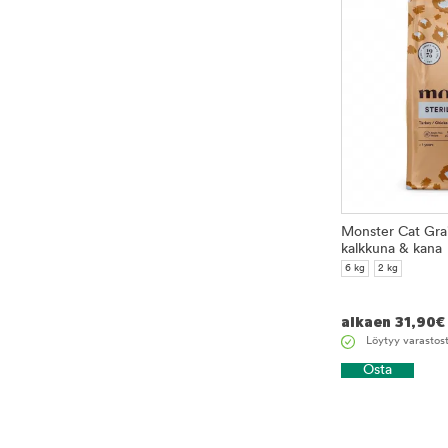
Monster Cat Grai
kalkkuna & kana
6 kg
2 kg
alkaen
31,90
€
Löytyy varastos
Osta