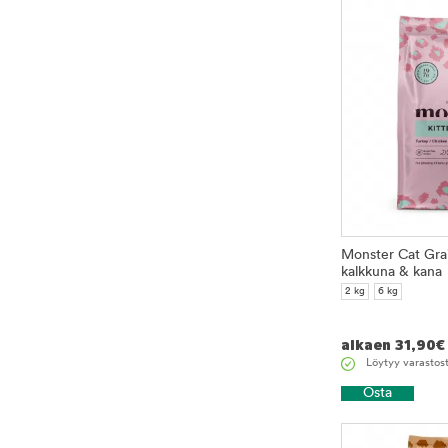
Monster Cat Grai
kalkkuna & kana
2 kg
6 kg
alkaen
31,90
€
Löytyy varastos
Osta