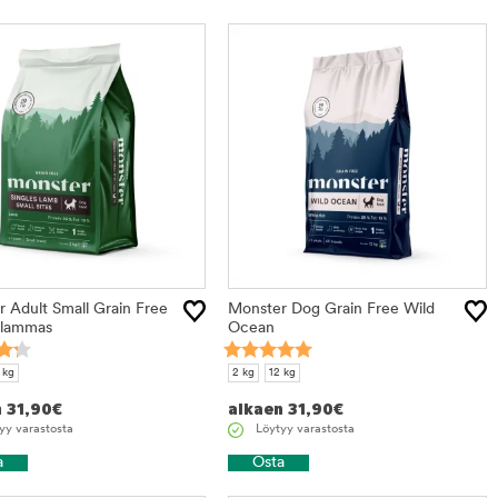
 Adult Small Grain Free
Monster Dog Grain Free Wild
 lammas
Ocean
 kg
2 kg
12 kg
n
31,90
€
alkaen
31,90
€
yy varastosta
Löytyy varastosta
a
Osta