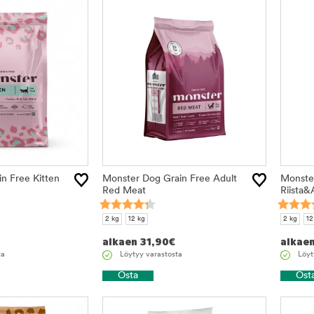
n Free Kitten
Monster Dog Grain Free Adult
Monste
Red Meat
Riista&
2 kg
12 kg
2 kg
12
alkaen
31,90
€
alkae
ta
Löytyy varastosta
Löyt
Osta
Ost