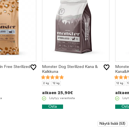
n Free Sterilized
Monster Dog Sterilized Kana &
Monster
Kalkkuna
Kana&K
2 kg
12 kg
12 kg
1
alkaen
25,90
€
alkae
ta
Löytyy varastosta
Löyt
Osta
Ost