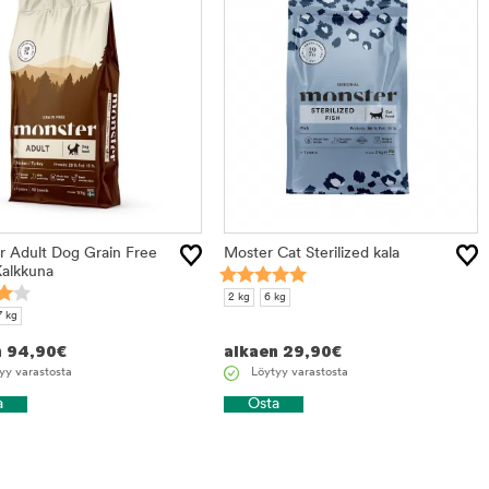
 Adult Dog Grain Free
Moster Cat Sterilized kala
alkkuna
2 kg
6 kg
7 kg
n
94,90
€
alkaen
29,90
€
yy varastosta
Löytyy varastosta
a
Osta