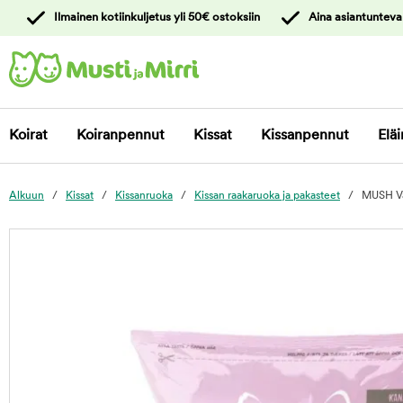
y
Ilmainen kotiinkuljetus yli 50€ ostoksiin
Aina asiantunteva
ltöön
Ota yhteyttä
asiakaspalveluun
Koirat
Koiranpennut
Kissat
Kissanpennut
Eläi
Alkuun
Kissat
Kissanruoka
Kissan raakaruoka ja pakasteet
MUSH Va
foo