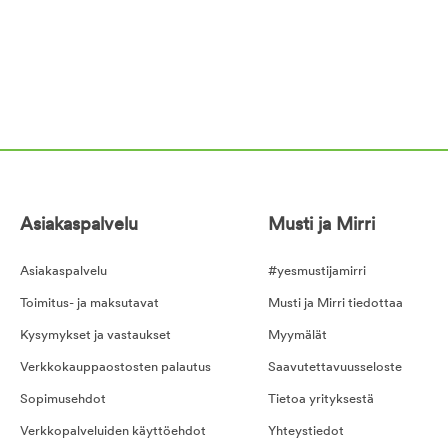
Asiakaspalvelu
Musti ja Mirri
Asiakaspalvelu
#yesmustijamirri
Toimitus- ja maksutavat
Musti ja Mirri tiedottaa
Kysymykset ja vastaukset
Myymälät
Verkkokauppaostosten palautus
Saavutettavuusseloste
Sopimusehdot
Tietoa yrityksestä
Verkkopalveluiden käyttöehdot
Yhteystiedot