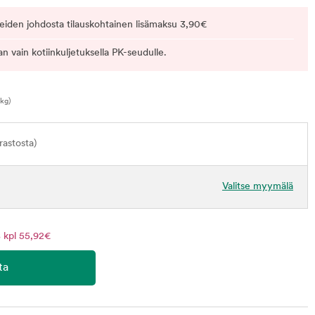
eiden johdosta tilauskohtainen lisämaksu 3,90€
n vain kotiinkuljetuksella PK-seudulle.
kg)
astosta)
Valitse myymälä
 kpl 55,92€