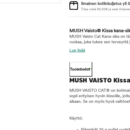
Ilmainen kotiinkuljetus yli 5
Tilaa vielä
50,00
€
ja saat ilmaise
MUSH Vaisto® Kissa kana-si
MUSH Vaisto Cat Kana-sika on täyde
ruokaa, joka tukee sen terveyttä j
Lue lisää
Tuotetiedot
MUSH VAISTO Kissa
MUSH VAISTO CAT® on kotimainen j
sopii erityisen hyvin kissoille, jo
aikaan. Se on myös hyvä vaihtoeht
Käyttö:
Näppärät 25 g pullat uudelle