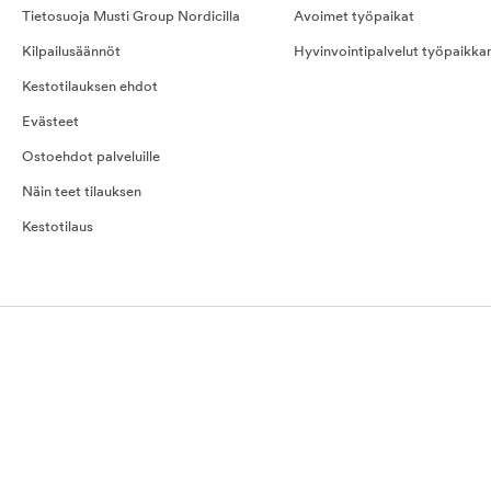
Tietosuoja Musti Group Nordicilla
Avoimet työpaikat
Kilpailusäännöt
Hyvinvointipalvelut työpaikka
Kestotilauksen ehdot
Evästeet
Ostoehdot palveluille
Näin teet tilauksen
Kestotilaus