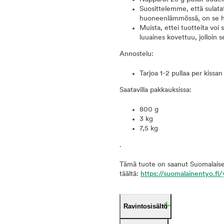
Suosittelemme, että sulatat
huoneenlämmössä, on se hy
Muista, ettei tuotteita vo
luuaines kovettuu, jolloin s
Annostelu:
Tarjoa 1-2 pullaa per kissa
Saatavilla pakkauksissa:
800 g
3 kg
7,5 kg
.
Tämä tuote on saanut Suomalaise
täältä:
https://suomalainentyo.fi/y
Ravintosisältö