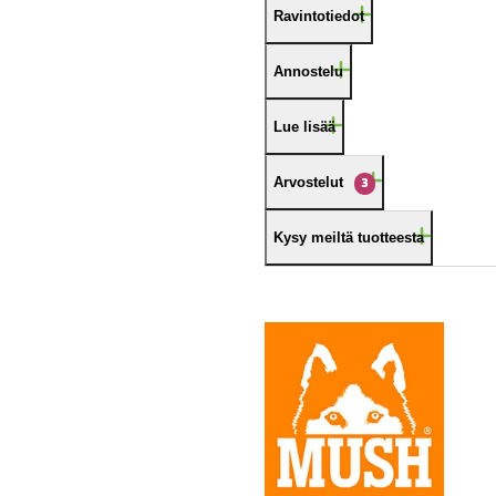
Ravintotiedot
Annostelu
Lue lisää
Arvostelut
3
Kysy meiltä tuotteesta