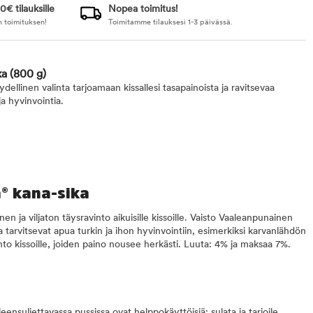
0€ tilauksille
Nopea toimitus!
n toimituksen!
Toimitamme tilauksesi 1-3 päivässä.
ka
(800 g)
llinen valinta tarjoamaan kissallesi tasapainoista ja ravitsevaa
a hyvinvointia.
® kana-sika
a viljaton täysravinto aikuisille kissoille. Vaisto Vaaleanpunainen
tka tarvitsevat apua turkin ja ihon hyvinvointiin, esimerkiksi karvanlähdön
o kissoille, joiden paino nousee herkästi. Luuta: 4% ja maksaa 7%.
ensuljettavassa pussissa ovat helppokäyttöisiä: sulata ja tarjoile.