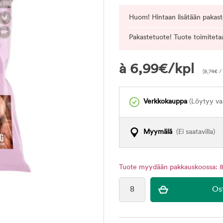
Huom! Hintaan lisätään pakast
Pakastetuote! Tuote toimitetaa
à
6,99
€
/kpl
(
8,74
€
/ 
Verkkokauppa
(Löytyy var
Myymälä
(Ei saatavilla)
Tuote myydään pakkauskoossa: 8