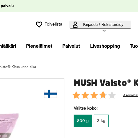
 palvelu
Toivelista
Kirjaudu / Rekisteröidy
nlääkäri
Pieneläimet
Palvelut
Liveshopping
Tuo
isto® Kissa kana-sika
MUSH Vaisto® K
3 arvoste
Valitse koko:
800 g
3 kg