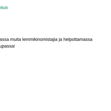
a Mush
massa muita lemmikinomistajia ja helpottamassa
aupassa!