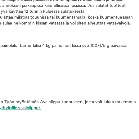
 annoksen jääkaapissa kannellisessa rasiassa. Jos sulatat tuotteet
vä käyttää 12 tunnin kuluessa sulatuksesta.
i sulattaa mikroaaltouunissa tai kuumentamalla, koska kuumentuessaan
e sulaa heikommin kissan vatsassa ja voi siten aiheuttaa vatsavaivoja.
n painokilo. Esimerkiksi 4 kg painoinen kissa syö 100-175 g päivässä.
n Työn myöntämän Avainlippu-tunnuksen, josta voit lukea tarkemmin
rityksille/avainlippu/