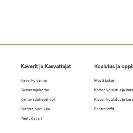
Kaverit ja Kasvattajat
Koulutus ja opp
Kaveri-ohjelma
Musti Eskari
Kasvattajakerho
Koiran koulutus ja kurs
Kanta-asiakasehdot
Kissan koulutus ja kurs
Kerrytä bonuksia
Pentutreffit
PentuKaveri