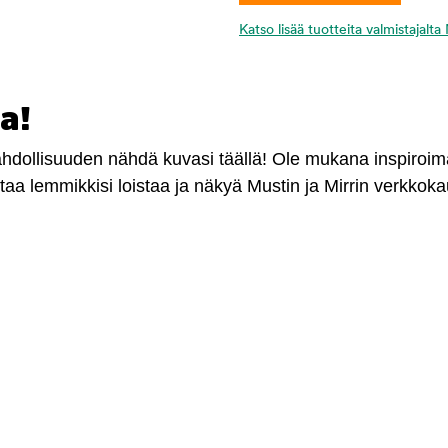
Katso lisää tuotteita valmistajalt
a!
mahdollisuuden nähdä kuvasi täällä! Ole mukana inspiroi
antaa lemmikkisi loistaa ja näkyä Mustin ja Mirrin verkkok