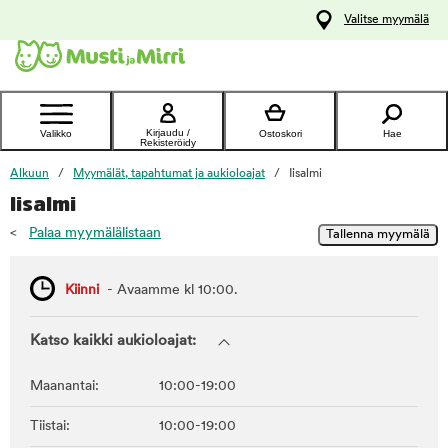
y
Valitse myymälä
ltöön
Ota yhteyttä
asiakaspalveluun
Kirjaudu /
Valikko
Ostoskori
Hae
Rekisteröidy
Alkuun
Myymälät, tapahtumat ja aukioloajat
Iisalmi
Iisalmi
<
Palaa myymälälistaan
Kiinni
- Avaamme kl 10:00.
Katso kaikki aukioloajat:
Maanantai:
10:00-19:00
Tiistai:
10:00-19:00