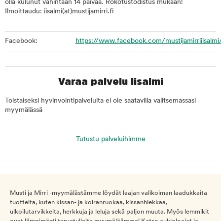
olla kulunut vähintään 14 päivää. Rokotustodistus mukaan!
Ilmoittaudu: iisalmi(at)mustijamirri.fi
Facebook:
https://www.facebook.com/mustijamirriiisalmi
Varaa palvelu Iisalmi
Toistaiseksi hyvinvointipalveluita ei ole saatavilla valitsemassasi
myymälässä
Tutustu palveluihimme
Musti ja Mirri -myymälästämme löydät laajan valikoiman laadukkaita
tuotteita, kuten kissan- ja koiranruokaa, kissanhiekkaa,
ulkoilutarvikkeita, herkkuja ja leluja sekä paljon muuta. Myös lemmikit