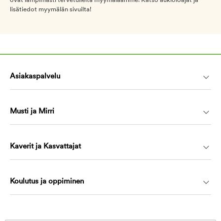
ovat lämpimästi tervetulleita myymäläämme! Katso aukioloajat ja
lisätiedot myymälän sivuilta!
Asiakaspalvelu
Musti ja Mirri
Kaverit ja Kasvattajat
Koulutus ja oppiminen