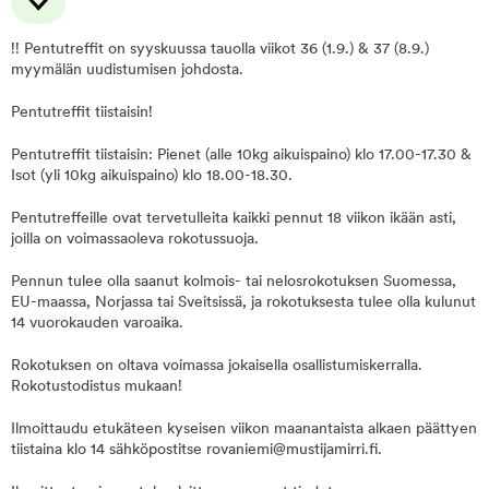
!! Pentutreffit on syyskuussa tauolla viikot 36 (1.9.) & 37 (8.9.)
myymälän uudistumisen johdosta.
Pentutreffit tiistaisin!
Pentutreffit tiistaisin: Pienet (alle 10kg aikuispaino) klo 17.00-17.30 &
Isot (yli 10kg aikuispaino) klo 18.00-18.30.
Pentutreffeille ovat tervetulleita kaikki pennut 18 viikon ikään asti,
joilla on voimassaoleva rokotussuoja.
Pennun tulee olla saanut kolmois- tai nelosrokotuksen Suomessa,
EU-maassa, Norjassa tai Sveitsissä, ja rokotuksesta tulee olla kulunut
14 vuorokauden varoaika.
Rokotuksen on oltava voimassa jokaisella osallistumiskerralla.
Rokotustodistus mukaan!
Ilmoittaudu etukäteen kyseisen viikon maanantaista alkaen päättyen
tiistaina klo 14 sähköpostitse rovaniemi@mustijamirri.fi.