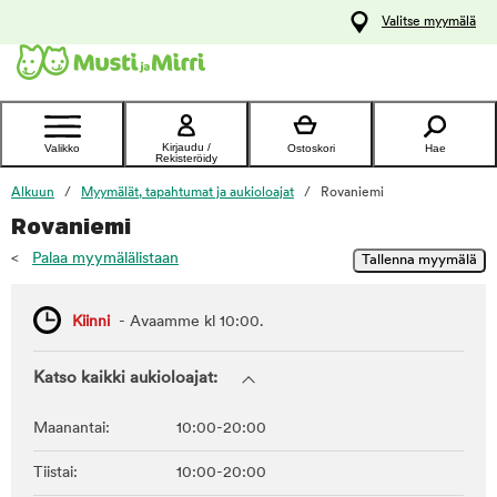
y
Valitse myymälä
ltöön
Ota yhteyttä
asiakaspalveluun
Kirjaudu /
Valikko
Ostoskori
Hae
Rekisteröidy
Alkuun
Myymälät, tapahtumat ja aukioloajat
Rovaniemi
Rovaniemi
<
Palaa myymälälistaan
Kiinni
- Avaamme kl 10:00.
Katso kaikki aukioloajat:
Maanantai:
10:00-20:00
Tiistai:
10:00-20:00