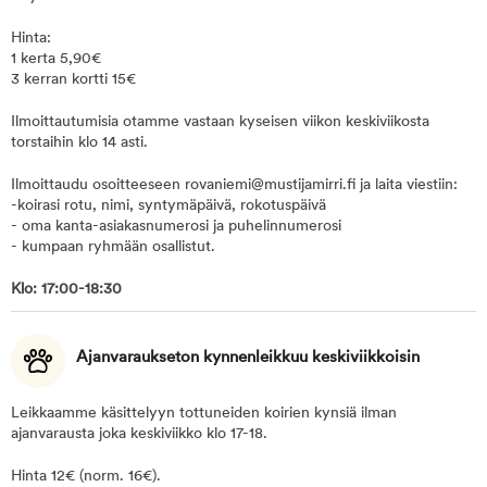
Hinta:
1 kerta 5,90€
3 kerran kortti 15€
Ilmoittautumisia otamme vastaan kyseisen viikon keskiviikosta
torstaihin klo 14 asti.
Ilmoittaudu osoitteeseen rovaniemi@mustijamirri.fi ja laita viestiin:
-koirasi rotu, nimi, syntymäpäivä, rokotuspäivä
- oma kanta-asiakasnumerosi ja puhelinnumerosi
- kumpaan ryhmään osallistut.
Klo: 17:00-18:30
Ajanvaraukseton kynnenleikkuu keskiviikkoisin
Leikkaamme käsittelyyn tottuneiden koirien kynsiä ilman
ajanvarausta joka keskiviikko klo 17-18.
Hinta 12€ (norm. 16€).