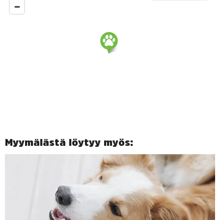
Myymälästä löytyy myös: