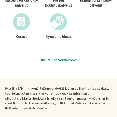
Kissojen turkinhoito­
Koirien
Koirien turkinhoito­
palvelut
koulutuspalvelut
palvelut
Kurssit
Kynsien­leikkaus
Tutustu palveluihimme
Musti ja Mirri -myymälästämme löydät laajan valikoiman laadukkaita
tuotteita, kuten kissan- ja koiranruokaa, kissanhiekkaa,
ulkoilutarvikkeita, herkkuja ja leluja sekä paljon muuta. Myös lemmikit
ovat lämpimästi tervetulleita myymäläämme! Katso aukioloajat ja
lisätiedot myymälän sivuilta!