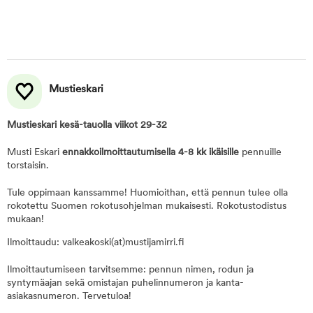
Mustieskari
Mustieskari kesä-tauolla viikot 29-32
Musti Eskari
ennakkoilmoittautumisella 4-8 kk ikäisille
pennuille
torstaisin.
Tule oppimaan kanssamme! Huomioithan, että pennun tulee olla
rokotettu Suomen rokotusohjelman mukaisesti. Rokotustodistus
mukaan!
Ilmoittaudu: valkeakoski(at)mustijamirri.fi
Ilmoittautumiseen tarvitsemme: pennun nimen, rodun ja
syntymäajan sekä omistajan puhelinnumeron ja kanta-
asiakasnumeron. Tervetuloa!