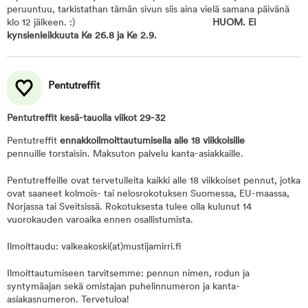
peruuntuu, tarkistathan tämän sivun siis aina vielä samana päivänä
klo 12 jälkeen. :)
HUOM. Ei
kynsienleikkuuta Ke 26.8 ja Ke 2.9.
Pentutreffit
Pentutreffit kesä-tauolla viikot 29-32
Pentutreffit
ennakkoilmoittautumisella alle 18 viikkoisille
pennuille torstaisin. Maksuton palvelu kanta-asiakkaille.
Pentutreffeille ovat tervetulleita kaikki alle 18 viikkoiset pennut, jotka
ovat saaneet kolmois- tai nelosrokotuksen Suomessa, EU-maassa,
Norjassa tai Sveitsissä. Rokotuksesta tulee olla kulunut 14
vuorokauden varoaika ennen osallistumista.
Ilmoittaudu: valkeakoski(at)mustijamirri.fi
Ilmoittautumiseen tarvitsemme: pennun nimen, rodun ja
syntymäajan sekä omistajan puhelinnumeron ja kanta-
asiakasnumeron. Tervetuloa!