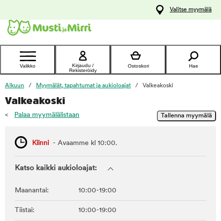
y
Valitse myymälä
ltöön
Ota yhteyttä
asiakaspalveluun
Kirjaudu /
Valikko
Ostoskori
Hae
Rekisteröidy
Alkuun
Myymälät, tapahtumat ja aukioloajat
Valkeakoski
Valkeakoski
<
Palaa myymälälistaan
Kiinni
- Avaamme kl 10:00.
Katso kaikki aukioloajat:
Maanantai:
10:00-19:00
Tiistai:
10:00-19:00