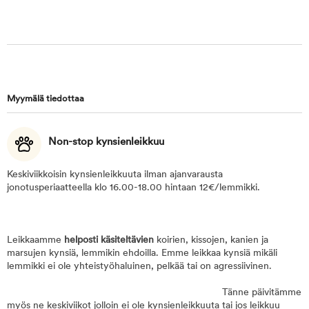
Myymälä tiedottaa
Non-stop kynsienleikkuu
Keskiviikkoisin kynsienleikkuuta ilman ajanvarausta
jonotusperiaatteella klo 16.00-18.00 hintaan 12€/lemmikki.
Leikkaamme
helposti käsiteltävien
koirien, kissojen, kanien ja
marsujen kynsiä, lemmikin ehdoilla. Emme leikkaa kynsiä mikäli
lemmikki ei ole yhteistyöhaluinen, pelkää tai on agressiivinen.
Tänne päivitämme
myös ne keskiviikot jolloin ei ole kynsienleikkuuta tai jos leikkuu