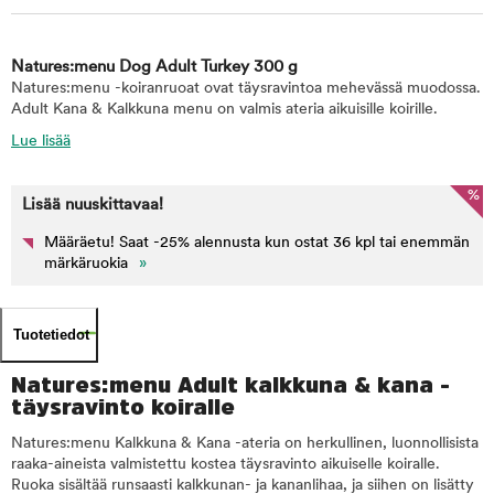
Natures:menu Dog Adult Turkey 300 g
Natures:menu -koiranruoat ovat täysravintoa mehevässä muodossa.
Adult Kana & Kalkkuna menu on valmis ateria aikuisille koirille.
Lue lisää
%
Lisää nuuskittavaa!
Määräetu! Saat -25% alennusta kun ostat 36 kpl tai enemmän
märkäruokia
»
Tuotetiedot
Natures:menu Adult kalkkuna & kana -
täysravinto koiralle
Natures:menu Kalkkuna & Kana -ateria on herkullinen, luonnollisista
raaka-aineista valmistettu kostea täysravinto aikuiselle koiralle.
Ruoka sisältää runsaasti kalkkunan- ja kananlihaa, ja siihen on lisätty