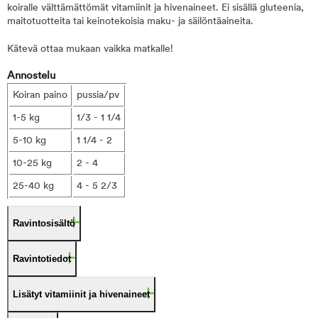
koiralle välttämättömät vitamiinit ja hivenaineet. Ei sisällä gluteenia,
maitotuotteita tai keinotekoisia maku- ja säilöntäaineita.
Kätevä ottaa mukaan vaikka matkalle!
Annostelu
Koiran paino
pussia/pv
1-5 kg
1/3 - 1 1/4
5-10 kg
1 1/4 - 2
10-25 kg
2 - 4
25-40 kg
4 - 5 2/3
Ravintosisältö
Ravintotiedot
Lisätyt vitamiinit ja hivenaineet