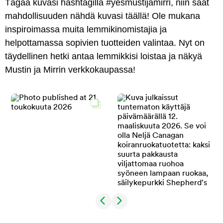
Tägää kuvasi hashtagilla #yesmustijamirri, niin saat
mahdollisuuden nähdä kuvasi täällä! Ole mukana
inspiroimassa muita lemmikinomistajia ja
helpottamassa sopivien tuotteiden valintaa. Nyt on
täydellinen hetki antaa lemmikkisi loistaa ja näkyä
Mustin ja Mirrin verkkokaupassa!