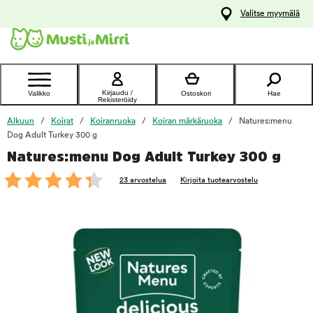
y
Valitse myymälä
ltöön
Ota yhteyttä
asiakaspalveluun
Kirjaudu /
Valikko
Ostoskori
Hae
Rekisteröidy
Alkuun
Koirat
Koiranruoka
Koiran märkäruoka
Natures:menu
Dog Adult Turkey 300 g
Natures:menu Dog Adult Turkey 300 g
foo
23 arvostelua
Kirjoita tuotearvostelu