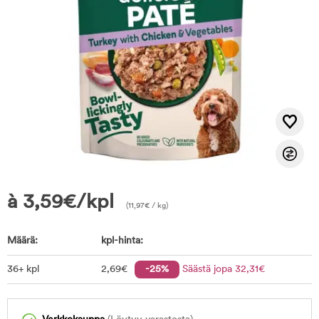
à
3,59
€
/kpl
(
11,97
€
/ kg)
Määrä:
kpl-hinta:
36+ kpl
2
,69
€
-25%
Säästä jopa
32
,31
€