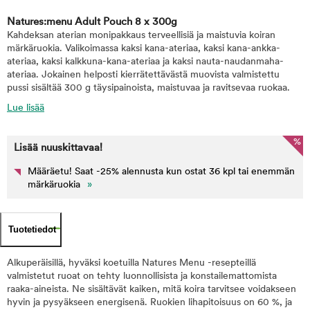
Natures:menu Adult Pouch 8 x 300g
Kahdeksan aterian monipakkaus terveellisiä ja maistuvia koiran
märkäruokia. Valikoimassa kaksi kana-ateriaa, kaksi kana-ankka-
ateriaa, kaksi kalkkuna-kana-ateriaa ja kaksi nauta-naudanmaha-
ateriaa. Jokainen helposti kierrätettävästä muovista valmistettu
pussi sisältää 300 g täysipainoista, maistuvaa ja ravitsevaa ruokaa.
Lue lisää
%
Lisää nuuskittavaa!
Määräetu! Saat -25% alennusta kun ostat 36 kpl tai enemmän
märkäruokia
»
Tuotetiedot
Alkuperäisillä, hyväksi koetuilla Natures Menu -resepteillä
valmistetut ruoat on tehty luonnollisista ja konstailemattomista
raaka-aineista. Ne sisältävät kaiken, mitä koira tarvitsee voidakseen
hyvin ja pysyäkseen energisenä. Ruokien lihapitoisuus on 60 %, ja