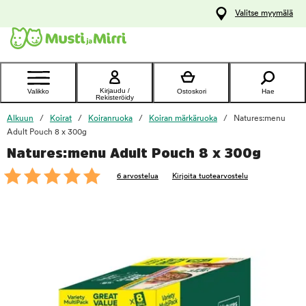
y
Valitse myymälä
ltöön
Ota yhteyttä
asiakaspalveluun
Kirjaudu /
Valikko
Ostoskori
Hae
Rekisteröidy
Alkuun
Koirat
Koiranruoka
Koiran märkäruoka
Natures:menu
Adult Pouch 8 x 300g
Natures:menu Adult Pouch 8 x 300g
foo
6 arvostelua
Kirjoita tuotearvostelu