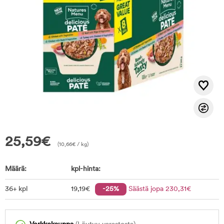
25,59
€
(
10,66
€
/ kg)
Määrä:
kpl-hinta:
36+ kpl
19
,19
€
-25%
Säästä jopa
230
,31
€