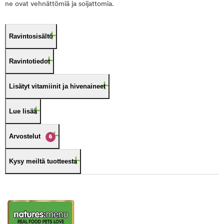
ne ovat vehnättömiä ja soijattomia.
Ravintosisältö
Ravintotiedot
Lisätyt vitamiinit ja hivenaineet
Lue lisää
Arvostelut
6
Kysy meiltä tuotteesta