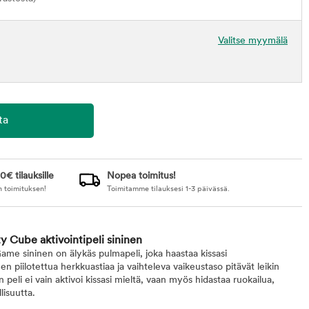
Valitse myymälä
0€ tilauksille
Nopea toimitus!
n toimituksen!
Toimitamme tilauksesi 1-3 päivässä.
y Cube aktivointipeli sininen
me sininen on älykäs pulmapeli, joka haastaa kissasi
piilotettua herkkuastiaa ja vaihteleva vaikeustaso pitävät leikin
eli ei vain aktivoi kissasi mieltä, vaan myös hidastaa ruokailua,
lisuutta.