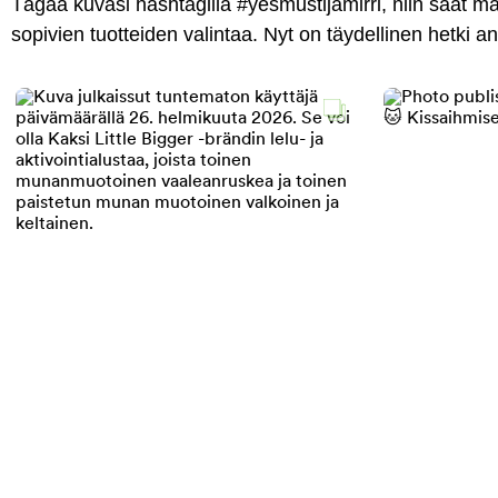
Tägää kuvasi hashtagilla #yesmustijamirri, niin saat 
sopivien tuotteiden valintaa. Nyt on täydellinen hetki 