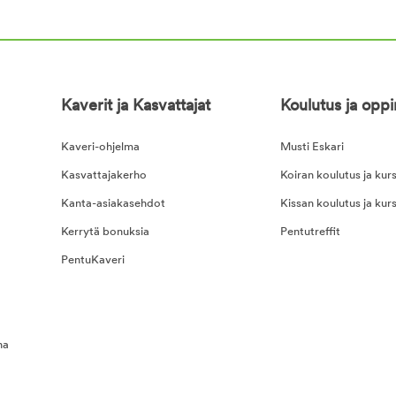
Kaverit ja Kasvattajat
Koulutus ja opp
Kaveri-ohjelma
Musti Eskari
Kasvattajakerho
Koiran koulutus ja kurs
Kanta-asiakasehdot
Kissan koulutus ja kurs
Kerrytä bonuksia
Pentutreffit
PentuKaveri
na