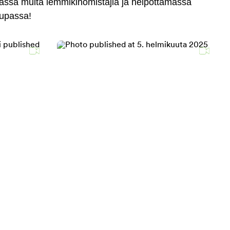
massa muita lemmikinomistajia ja helpottamassa
aupassa!