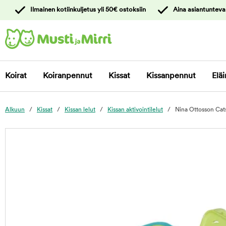
y
Ilmainen kotiinkuljetus yli 50€ ostoksiin
Aina asiantunteva
ltöön
Ota yhteyttä
asiakaspalveluun
Koirat
Koiranpennut
Kissat
Kissanpennut
Eläi
Alkuun
Kissat
Kissan lelut
Kissan aktivointilelut
Nina Ottosson Cats
foo