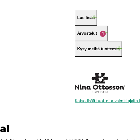
Lue lisää
Arvostelut
1
Kysy meiltä tuotteesta
Katso lisää tuotteita valmistajalt
a!