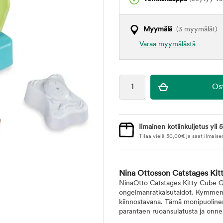
Myymälä
(3 myymälät)
Varaa myymälästä
Ilmainen kotiinkuljetus yli 5
Tilaa vielä
50,00
€
ja saat ilmaise
Nina Ottosson Catstages Kitt
NinaOtto Catstages Kitty Cube Ga
ongelmanratkaisutaidot. Kymmenen 
kiinnostavana. Tämä monipuolinen p
parantaen ruoansulatusta ja onnel