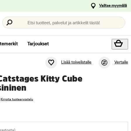
Valitse myymälä
Etsi tuotteet, palvelut ja artikkelit tästä!
temerkit
Tarjoukset
Lisää toivelistalle
Vertaile
Catstages Kitty Cube
sininen
Kirjoita tuotearvostelu
astosta)