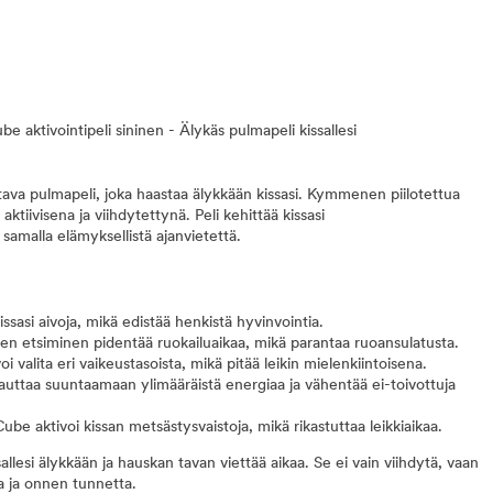
 aktivointipeli sininen - Älykäs pulmapeli kissallesi
ava pulmapeli, joka haastaa älykkään kissasi. Kymmenen piilotettua
ktiivisena ja viihdytettynä. Peli kehittää kissasi
 samalla elämyksellistä ajanvietettä.
kissasi aivoja, mikä edistää henkistä hyvinvointia.
jen etsiminen pidentää ruokailuaikaa, mikä parantaa ruoansulatusta.
oi valita eri vaikeustasoista, mikä pitää leikin mielenkiintoisena.
 auttaa suuntaamaan ylimääräistä energiaa ja vähentää ei-toivottuja
Cube aktivoi kissan metsästysvaistoja, mikä rikastuttaa leikkiaikaa.
allesi älykkään ja hauskan tavan viettää aikaa. Se ei vain viihdytä, vaan
a ja onnen tunnetta.