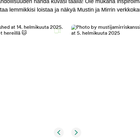
mahdollisuuden nähdä kuvasi täällä! Ole mukana inspiroi
antaa lemmikkisi loistaa ja näkyä Mustin ja Mirrin verkkok