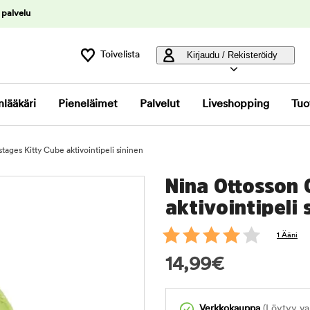
 palvelu
Toivelista
Kirjaudu / Rekisteröidy
nlääkäri
Pieneläimet
Palvelut
Liveshopping
Tuo
tages Kitty Cube aktivointipeli sininen
Nina Ottosson 
aktivointipeli 
1 Ääni
14,99
€
Verkkokauppa
(Löytyy var