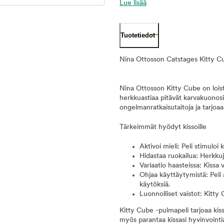
Lue lisää
Tuotetiedot
Nina Ottosson Catstages Kitty Cube
Nina Ottosson Kitty Cube on loist
herkkuastiaa pitävät karvakuonosi a
ongelmanratkaisutaitoja ja tarjoaa
Tärkeimmät hyödyt kissoille
Aktivoi mieli: Peli stimuloi 
Hidastaa ruokailua: Herkku
Variaatio haasteissa: Kissa v
Ohjaa käyttäytymistä: Peli
käytöksiä.
Luonnolliset vaistot: Kitty 
Kitty Cube -pulmapeli tarjoaa kiss
myös parantaa kissasi hyvinvointi