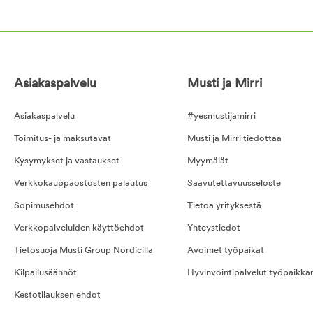
Asiakaspalvelu
Musti ja Mirri
Asiakaspalvelu
#yesmustijamirri
Toimitus- ja maksutavat
Musti ja Mirri tiedottaa
Kysymykset ja vastaukset
Myymälät
Verkkokauppaostosten palautus
Saavutettavuusseloste
Sopimusehdot
Tietoa yrityksestä
Verkkopalveluiden käyttöehdot
Yhteystiedot
Tietosuoja Musti Group Nordicilla
Avoimet työpaikat
Kilpailusäännöt
Hyvinvointipalvelut työpaikka
Kestotilauksen ehdot