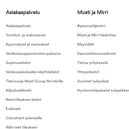
Asiakaspalvelu
Musti ja Mirri
Asiakaspalvelu
#yesmustijamirri
Toimitus- ja maksutavat
Musti ja Mirri tiedottaa
Kysymykset ja vastaukset
Myymälät
Verkkokauppaostosten palautus
Saavutettavuusseloste
Sopimusehdot
Tietoa yrityksestä
Verkkopalveluiden käyttöehdot
Yhteystiedot
Tietosuoja Musti Group Nordicilla
Avoimet työpaikat
Kilpailusäännöt
Hyvinvointipalvelut työpaikka
Kestotilauksen ehdot
Evästeet
Ostoehdot palveluille
Näin teet tilauksen