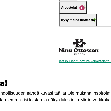
Arvostelut
11
Kysy meiltä tuotteesta
Katso lisää tuotteita valmistajalt
a!
mahdollisuuden nähdä kuvasi täällä! Ole mukana inspiroi
antaa lemmikkisi loistaa ja näkyä Mustin ja Mirrin verkkok