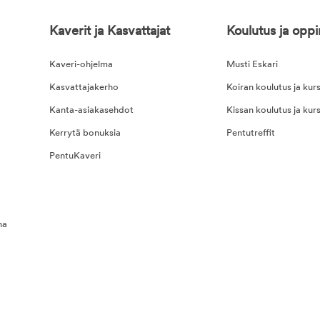
Kaverit ja Kasvattajat
Koulutus ja opp
Kaveri-ohjelma
Musti Eskari
Kasvattajakerho
Koiran koulutus ja kurs
Kanta-asiakasehdot
Kissan koulutus ja kurs
Kerrytä bonuksia
Pentutreffit
PentuKaveri
na