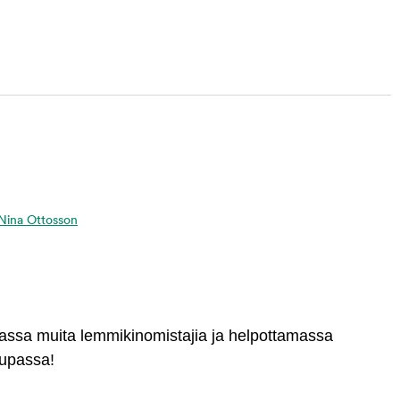
a Nina Ottosson
massa muita lemmikinomistajia ja helpottamassa
aupassa!