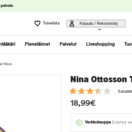
 palvelu
Toivelista
Kirjaudu / Rekisteröidy
nlääkäri
Pieneläimet
Palvelut
Liveshopping
Tuo
eat Maze
Nina Ottosson 
11 arvost
18,99
€
Verkkokauppa
(Löytyy var