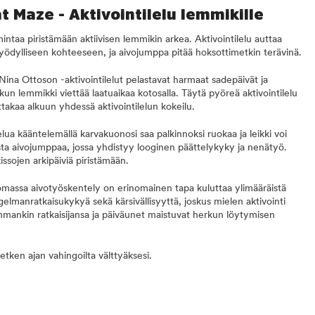
t Maze - Aktivointilelu lemmikille
imintaa piristämään aktiivisen lemmikin arkea. Aktivointilelu auttaa
ödylliseen kohteeseen, ja aivojumppa pitää hoksottimetkin terävinä.
t Nina Ottoson -aktivointilelut pelastavat harmaat sadepäivät ja
 kun lemmikki viettää laatuaikaa kotosalla. Täytä pyöreä aktivointilelu
ittakaa alkuun yhdessä aktivointilelun kokeilu.
elua kääntelemällä karvakuonosi saa palkinnoksi ruokaa ja leikki voi
ista aivojumppaa, jossa yhdistyy looginen päättelykyky ja nenätyö.
kissojen arkipäiviä piristämään.
 lomassa aivotyöskentely on erinomainen tapa kuluttaa ylimääräistä
gelmanratkaisukykyä sekä kärsivällisyyttä, joskus mielen aktivointi
simmankin ratkaisijansa ja päiväunet maistuvat herkun löytymisen
etken ajan vahingoilta välttyäksesi.