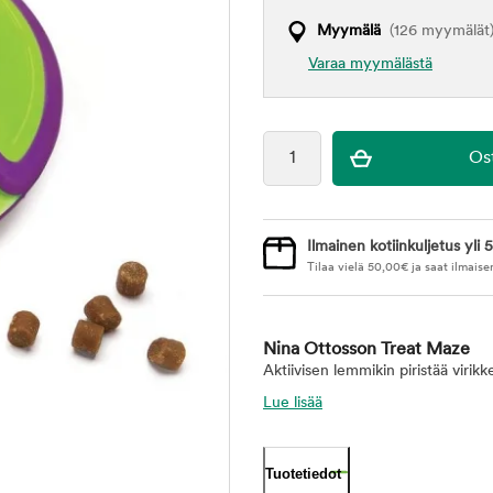
Myymälä
(126 myymälät
Varaa myymälästä
Ilmainen kotiinkuljetus yli 5
Tilaa vielä
50,00
€
ja saat ilmaise
Nina Ottosson Treat Maze
Aktiivisen lemmikin piristää virik
Lue lisää
Tuotetiedot