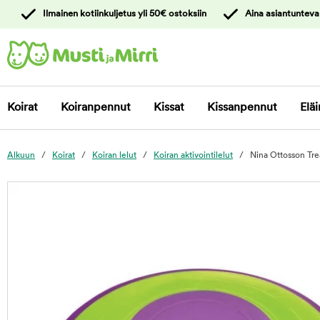
y
Ilmainen kotiinkuljetus yli 50€ ostoksiin
Aina asiantunteva
ltöön
Ota yhteyttä
asiakaspalveluun
Koirat
Koiranpennut
Kissat
Kissanpennut
Eläi
Alkuun
Koirat
Koiran lelut
Koiran aktivointilelut
Nina Ottosson Tr
foo