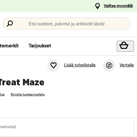
Valitse myymälä
Etsi tuotteet, palvelut ja artikkelit tästä!
temerkit
Tarjoukset
Lisää toivelistalle
Vertaile
Treat Maze
elua
Kirjoita tuotearvostelu
astosta)