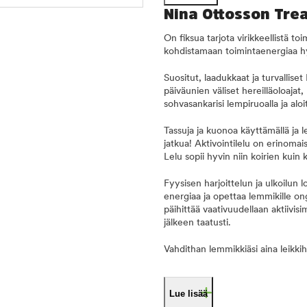
Nina Ottosson Trea
On fiksua tarjota virikkeellistä to
kohdistamaan toimintaenergiaa hy
Suositut, laadukkaat ja turvallise
päiväunien väliset hereilläoloajat,
sohvasankarisi lempiruoalla ja alo
Tassuja ja kuonoa käyttämällä ja l
jatkua! Aktivointilelu on erinoma
Lelu sopii hyvin niin koirien kuin 
Fyysisen harjoittelun ja ulkoilun
energiaa ja opettaa lemmikille on
päihittää vaativuudellaan aktiivi
jälkeen taatusti.
Vahdithan lemmikkiäsi aina leikkih
Lue lisää