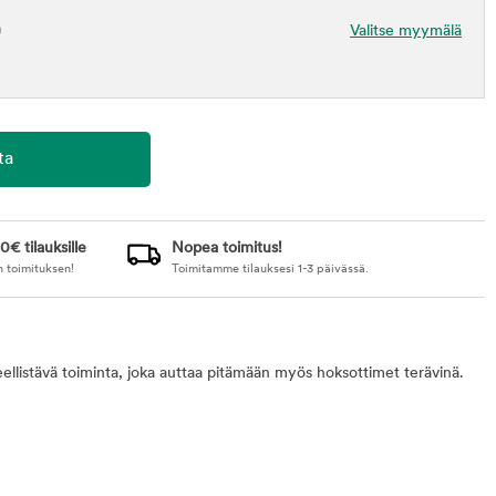
)
Valitse myymälä
0€ tilauksille
Nopea toimitus!
n toimituksen!
Toimitamme tilauksesi 1-3 päivässä.
keellistävä toiminta, joka auttaa pitämään myös hoksottimet terävinä.