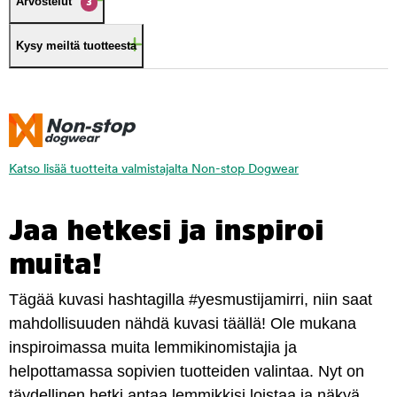
Arvostelut
3
Kysy meiltä tuotteesta
Katso lisää tuotteita valmistajalta Non-stop Dogwear
Jaa hetkesi ja inspiroi
muita!
Tägää kuvasi hashtagilla #yesmustijamirri, niin saat
mahdollisuuden nähdä kuvasi täällä! Ole mukana
inspiroimassa muita lemmikinomistajia ja
helpottamassa sopivien tuotteiden valintaa. Nyt on
täydellinen hetki antaa lemmikkisi loistaa ja näkyä