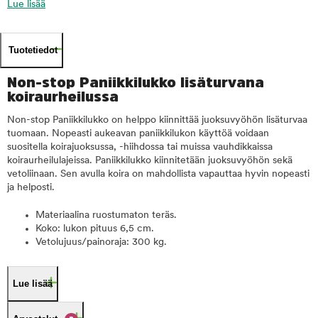
Lue lisää
Tuotetiedot
Non-stop Paniikkilukko lisäturvana
koiraurheilussa
Non-stop Paniikkilukko on helppo kiinnittää juoksuvyöhön lisäturvaa
tuomaan. Nopeasti aukeavan paniikkilukon käyttöä voidaan
suositella koirajuoksussa, -hiihdossa tai muissa vauhdikkaissa
koiraurheilulajeissa. Paniikkilukko kiinnitetään juoksuvyöhön sekä
vetoliinaan. Sen avulla koira on mahdollista vapauttaa hyvin nopeasti
ja helposti.
Materiaalina ruostumaton teräs.
Koko: lukon pituus 6,5 cm.
Vetolujuus/painoraja: 300 kg.
Lue lisää