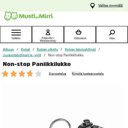
y
Valitse myymälä
ltöön
Ota yhteyttä
asiakaspalveluun
Kirjaudu /
Valikko
Ostoskori
Hae
Rekisteröidy
Alkuun
Koirat
Koiran ulkoilu
Koiran talutushihnat
Juoksutaluttimet ja -vyöt
Non-stop Paniikkilukko
Non-stop Paniikkilukko
foo
3 arvostelua
Kirjoita tuotearvostelu