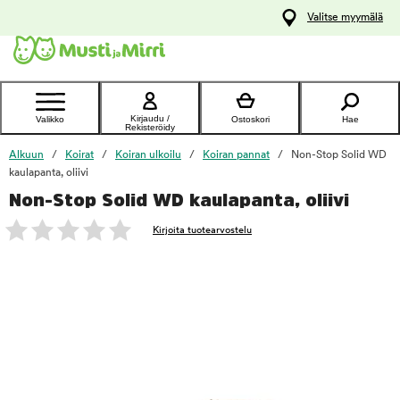
y
Valitse myymälä
ltöön
Ota yhteyttä
asiakaspalveluun
Kirjaudu /
Valikko
Ostoskori
Hae
Rekisteröidy
Alkuun
Koirat
Koiran ulkoilu
Koiran pannat
Non-Stop Solid WD
kaulapanta, oliivi
Non-Stop Solid WD kaulapanta, oliivi
foo
Kirjoita tuotearvostelu