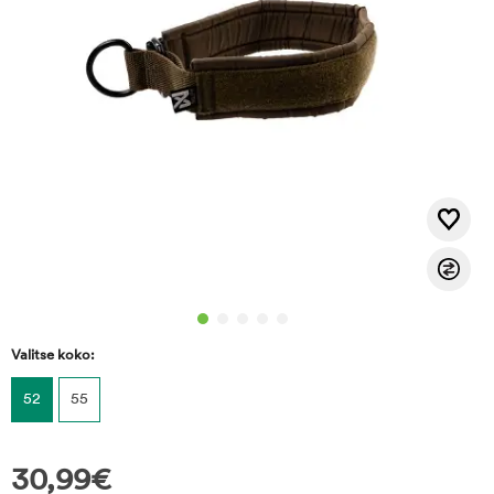
Valitse koko:
52
55
30,99
€