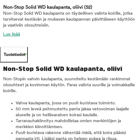
Non-Stop Solid WD kaulapanta, oliivi
(52)
Non-Stop Solid WD kaulapanta on täydellinen valinta koirille, jotka
tarvitsevat kestävän ja mukavan kaulapannan päivittäiseen käyttöön
ja vaativiin olosuhteisiin.
Lue lisää
Tuotetiedot
Non-Stop Solid WD kaulapanta, oliivi
Non-Stopin vahvin kaulapanta, suunniteltu kestämään rankimmat
olosuhteet ja kovimman käytön. Paras valinta suurille ja voimakkaille
koirille.
Vahva kaulapanta, jossa on puoli-kuristava toiminto.
50 mm leveä pehmustettu panta jakaa vetovoiman laajalle
alueelle ja on hellävarainen koirasi kaulalle.
Tarranauhakiinnitys mahdollistaa omien merkintöjen ja
merkkien kiinnittämisen.
Puoli-kuristava rakenne vähentää riskiä, että koira pääsisi
pannasta irti. Lisäksi panta on helppo pukea ja riisua.