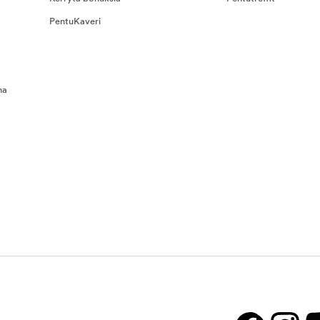
PentuKaveri
na