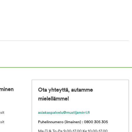
iminen
Ota yhteyttä, autamme
mielellämme!
sit
asiakaspalvelu@mustijamirri.fi
sit
Puhelinnumero (ilmainen) : 0800 305 305
Ma-Ti & To-Pe 9.00-17.00 Ke 10.00-17.00