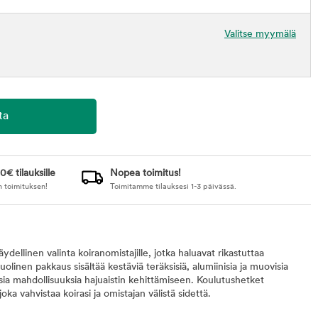
Valitse myymälä
0€ tilauksille
Nopea toimitus!
n toimituksen!
Toimitamme tilauksesi 1-3 päivässä.
dellinen valinta koiranomistajille, jotka haluavat rikastuttaa
inen pakkaus sisältää kestäviä teräksisiä, alumiinisia ja muovisia
isia mahdollisuuksia hajuaistin kehittämiseen. Koulutushetket
oka vahvistaa koirasi ja omistajan välistä sidettä.