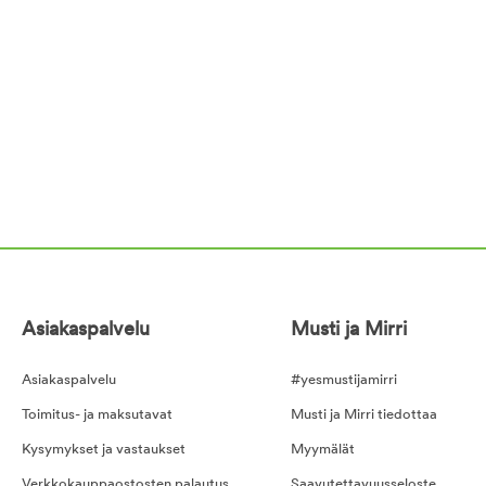
Asiakaspalvelu
Musti ja Mirri
Asiakaspalvelu
#yesmustijamirri
Toimitus- ja maksutavat
Musti ja Mirri tiedottaa
Kysymykset ja vastaukset
Myymälät
Verkkokauppaostosten palautus
Saavutettavuusseloste