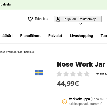
 palvelu
Toivelista
Kirjaudu / Rekisteröidy
nlääkäri
Pieneläimet
Palvelut
Liveshopping
Tuo
ose Work Jar Kit 1 pakkaus
Nose Work Jar 
Kirjoita 
44,99
€
Verkkokauppa
(Enää muuta
asiakaspalvelustamme)