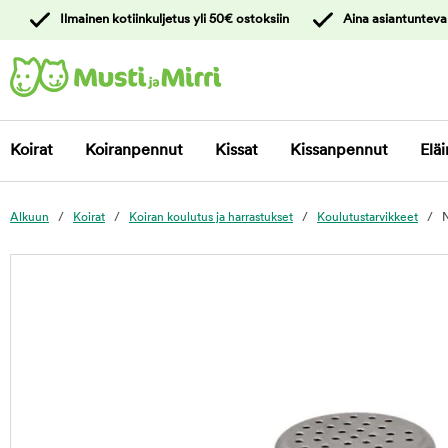
y
Ilmainen kotiinkuljetus yli 50€ ostoksiin
Aina asiantunteva
ltöön
Ota yhteyttä
asiakaspalveluun
Koirat
Koiranpennut
Kissat
Kissanpennut
Eläi
Alkuun
Koirat
Koiran koulutus ja harrastukset
Koulutustarvikkeet
N
foo