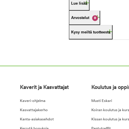
Lue lisää
Arvostelut
0
Kysy meiltä tuotteesta
Kaverit ja Kasvattajat
Koulutus ja opp
Kaveri-ohjelma
Musti Eskari
Kasvattajakerho
Koiran koulutus ja kurs
Kanta-asiakasehdot
Kissan koulutus ja kurs
Kerrytä bonuksia
Pentutreffit