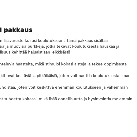
 1 pakkaus
n lisävaruste koirasi koulutukseen. Tämä pakkaus sisältää
nisia ja muovisia purkkeja, jotka tekevät koulutuksesta hauskaa ja
suus kehittää hajuaistiaan leikkisästi!
aihtelevia haasteita, mikä stimuloi koirasi aisteja ja tekee oppimisesta
rkit ovat kestäviä ja pitkäikäisiä, joten voit nauttia koulutuksesta ilman
 puhdistaa, joten voit keskittyä enemmän koulutukseen ja vähemmän
at suhdetta koiraasi, mikä lisää onnellisuutta ja hyvinvointia molemmin