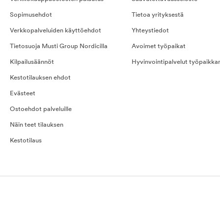
Sopimusehdot
Tietoa yrityksestä
Verkkopalveluiden käyttöehdot
Yhteystiedot
Tietosuoja Musti Group Nordicilla
Avoimet työpaikat
Kilpailusäännöt
Hyvinvointipalvelut työpaikka
Kestotilauksen ehdot
Evästeet
Ostoehdot palveluille
Näin teet tilauksen
Kestotilaus