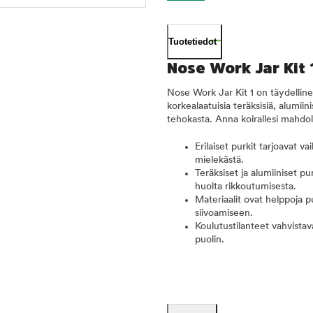
Tuotetiedot
Nose Work Jar Kit
Nose Work Jar Kit 1 on täydelline
korkealaatuisia teräksisiä, alumii
tehokasta. Anna koirallesi mahdolli
Erilaiset purkit tarjoavat v
mielekästä.
Teräksiset ja alumiiniset pu
huolta rikkoutumisesta.
Materiaalit ovat helppoja
siivoamiseen.
Koulutustilanteet vahvistav
puolin.