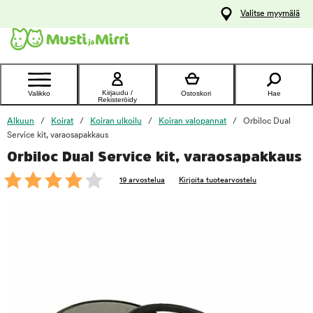
y
Valitse myymälä
ltöön
Ota yhteyttä
asiakaspalveluun
Kirjaudu /
Valikko
Ostoskori
Hae
Rekisteröidy
Alkuun
Koirat
Koiran ulkoilu
Koiran valopannat
Orbiloc Dual
Service kit, varaosapakkaus
Orbiloc Dual Service kit, varaosapakkaus
foo
19 arvostelua
Kirjoita tuotearvostelu