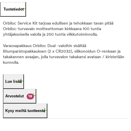
Tuotetiedot
Orbiloc Service Kit tarjoaa edullisen ja tehokkaan tavan pitää
Orbiloc-turvavalo moitteettoman kirkkaana 100 tuntia
yhtäjaksoisella valolla ja 250 tuntia vilkkutoiminnolla.
Varaosapakkaus Orbiloc Dual -valoihin sisältää
litiumparistopakkauksen (2 x CR2032), silikonoidun O-renkaan ja
takakannen avaajan, jolla turvavalon takakansi avataan / kiristetään
kunnolla.
Lue lisää
Arvostelut
19
Kysy meiltä tuotteesta