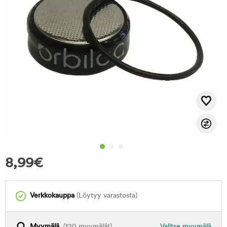
8,99
€
Verkkokauppa
(Löytyy varastosta)
Myymälä
(120 myymälät)
Valitse myymälä