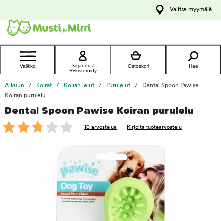
y
Valitse myymälä
ltöön
Ota yhteyttä
asiakaspalveluun
Kirjaudu /
Valikko
Ostoskori
Hae
Rekisteröidy
Alkuun
Koirat
Koiran lelut
Purulelut
Dental Spoon Pawise
Koiran purulelu
Dental Spoon Pawise Koiran purulelu
foo
10 arvostelua
Kirjoita tuotearvostelu