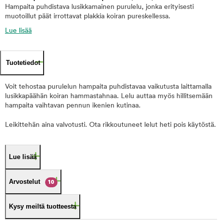
Hampaita puhdistava lusikkamainen purulelu, jonka erityisesti
muotoillut päät irrottavat plakkia koiran pureskellessa.
Lue lisää
Tuotetiedot
Voit tehostaa purulelun hampaita puhdistavaa vaikutusta laittamalla
lusikkapäähän koiran hammastahnaa. Lelu auttaa myös hillitsemään
hampaita vaihtavan pennun ikenien kutinaa.
Leikittehän aina valvotusti. Ota rikkoutuneet lelut heti pois käytöstä.
Lue lisää
Arvostelut
10
Kysy meiltä tuotteesta