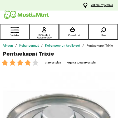
y
Valitse myymälä
ltöön
Ota yhteyttä
asiakaspalveluun
Kirjaudu /
Valikko
Ostoskori
Hae
Rekisteröidy
Alkuun
Koiranpennut
Koiranpennun tarvikkeet
Pentuekuppi Trixie
Pentuekuppi Trixie
foo
3 arvostelua
Kirjoita tuotearvostelu