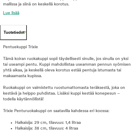
mallissa ja siinä on keskellä korotus.
Lue lisää
Tuotetiedot
Pentuekuppi Trixie
Tämä koiran ruokakuppi sopii täydellisesti sinulle, jos sinulla on yksi
tai useampi pentu. Kuppi mahdollistaa useamman pennun syömisen
yhtä aikaa, ja keskellä oleva korotus estää pentuja istumasta tai
makaamasta kupissa.
Ruokakuppi on valmistettu ruostumattomasta teräksestä, joka on
kestävä ja helppo puhdistaa. Lisäksi kuppi kestää konepesun –
todella käytännöllistä!
Trixie Penturuokakuppi on saatavilla kahdessa eri koossa:
Halkaisija: 29 cm, tilavuus: 1,4 litraa
Halkaisija: 38 cm, tilavuus: 4 litraa