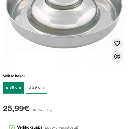
Valitse koko:
ø 38 cm
ø 29 cm
25,99
€
(
6,50
€
/ litra)
Verkkokauppa
(Löytyy varastosta)