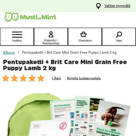
y
Valitse myymälä
ltöön
Ota yhteyttä
asiakaspalveluun
Kirjaudu /
Valikko
Ostoskori
Hae
Rekisteröidy
Alkuun
Pentupaketti + Brit Care Mini Grain Free Puppy Lamb 2 kg
Pentupaketti + Brit Care Mini Grain Free
foo
Puppy Lamb 2 kg
1 Ääni
Kirjoita tuotearvostelu