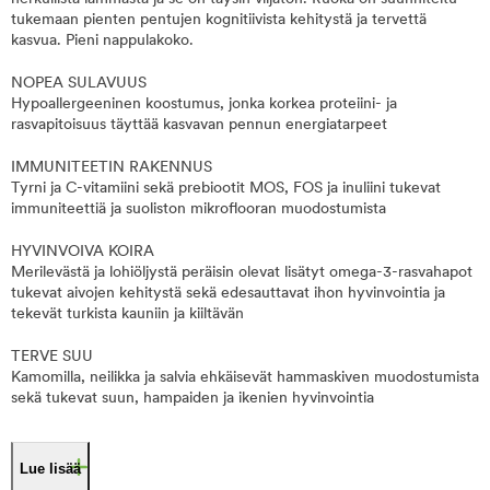
tukemaan pienten pentujen kognitiivista kehitystä ja tervettä
kasvua. Pieni nappulakoko.
NOPEA SULAVUUS
Hypoallergeeninen koostumus, jonka korkea proteiini- ja
rasvapitoisuus täyttää kasvavan pennun energiatarpeet
IMMUNITEETIN RAKENNUS
Tyrni ja C-vitamiini sekä prebiootit MOS, FOS ja inuliini tukevat
immuniteettiä ja suoliston mikroflooran muodostumista
HYVINVOIVA KOIRA
Merilevästä ja lohiöljystä peräisin olevat lisätyt omega-3-rasvahapot
tukevat aivojen kehitystä sekä edesauttavat ihon hyvinvointia ja
tekevät turkista kauniin ja kiiltävän
TERVE SUU
Kamomilla, neilikka ja salvia ehkäisevät hammaskiven muodostumista
sekä tukevat suun, hampaiden ja ikenien hyvinvointia
Lue lisää