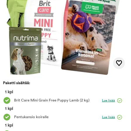
Paketti sisältää:
1 kpl
Brit Care Mini Grain Free Puppy Lamb
(2 kg)
Lue lisää
1 kpl
Pentukansio koiralle
Lue lisää
1 kpl