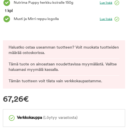
Nutrima Puppy herkku koiralle 150g
Lue lisää
1 kpl
Musti ja Mirri reppu logolla
Lue lisää
Haluatko ostaa useamman tuotteen? Voit muokata tuotteiden
määrää ostoskorissa.
Tämä tuote on ainoastaan noudettavissa myymälästä. Valitse
haluamasi myymälä kassalla.
Tämän tuotteen voit tilata vain verkkokaupastamme.
67,26
€
Verkkokauppa
(Löytyy varastosta)