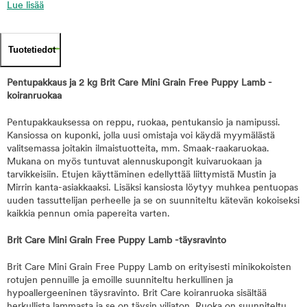
Lue lisää
Tuotetiedot
Pentupakkaus ja 2 kg Brit Care Mini Grain Free Puppy Lamb -
koiranruokaa
Pentupakkauksessa on reppu, ruokaa, pentukansio ja namipussi.
Kansiossa on kuponki, jolla uusi omistaja voi käydä myymälästä
valitsemassa joitakin ilmaistuotteita, mm. Smaak-raakaruokaa.
Mukana on myös tuntuvat alennuskupongit kuivaruokaan ja
tarvikkeisiin. Etujen käyttäminen edellyttää liittymistä Mustin ja
Mirrin kanta-asiakkaaksi. Lisäksi kansiosta löytyy muhkea pentuopas
uuden tassuttelijan perheelle ja se on suunniteltu kätevän kokoiseksi
kaikkia pennun omia papereita varten.
Brit Care Mini Grain Free Puppy Lamb -täysravinto
Brit Care Mini Grain Free Puppy Lamb on erityisesti minikokoisten
rotujen pennuille ja emoille suunniteltu herkullinen ja
hypoallergeeninen täysravinto. Brit Care koiranruoka sisältää
herkullista lammasta ja se on täysin viljaton. Ruoka on suunniteltu