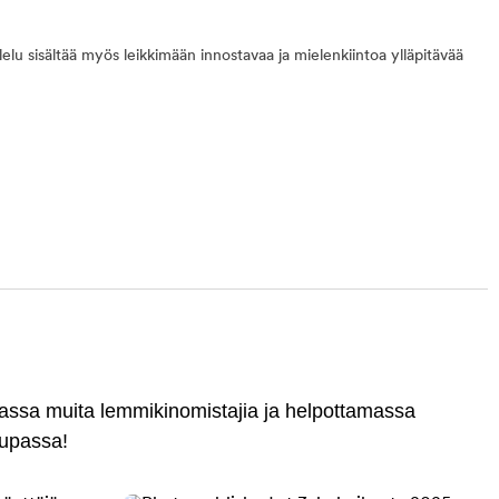
lu sisältää myös leikkimään innostavaa ja mielenkiintoa ylläpitävää
massa muita lemmikinomistajia ja helpottamassa
aupassa!