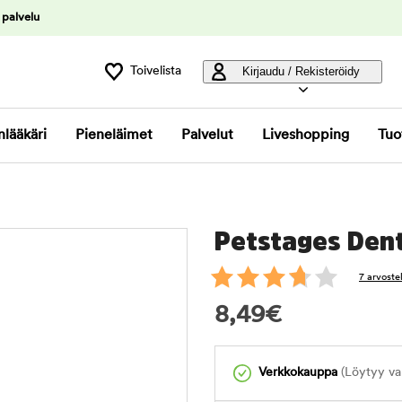
 palvelu
Toivelista
Kirjaudu / Rekisteröidy
nlääkäri
Pieneläimet
Palvelut
Liveshopping
Tuo
Petstages Den
7 arvoste
8,49
€
Verkkokauppa
(Löytyy var