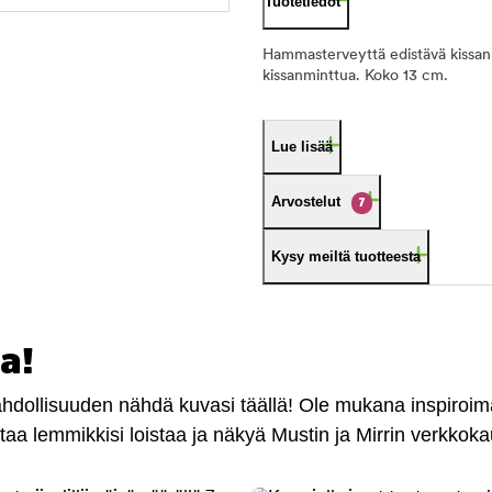
Tuotetiedot
Hammasterveyttä edistävä kissanle
kissanminttua. Koko 13 cm.
Lue lisää
Arvostelut
7
Kysy meiltä tuotteesta
a!
mahdollisuuden nähdä kuvasi täällä! Ole mukana inspiroi
antaa lemmikkisi loistaa ja näkyä Mustin ja Mirrin verkkok