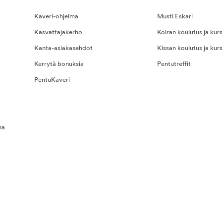
Kaveri-ohjelma
Musti Eskari
Kasvattajakerho
Koiran koulutus ja kurs
Kanta-asiakasehdot
Kissan koulutus ja kurs
Kerrytä bonuksia
Pentutreffit
PentuKaveri
na