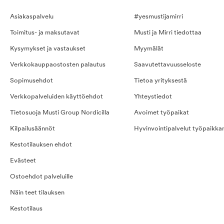
Asiakaspalvelu
#yesmustijamirri
Toimitus- ja maksutavat
Musti ja Mirri tiedottaa
Kysymykset ja vastaukset
Myymälät
Verkkokauppaostosten palautus
Saavutettavuusseloste
Sopimusehdot
Tietoa yrityksestä
Verkkopalveluiden käyttöehdot
Yhteystiedot
Tietosuoja Musti Group Nordicilla
Avoimet työpaikat
Kilpailusäännöt
Hyvinvointipalvelut työpaikka
Kestotilauksen ehdot
Evästeet
Ostoehdot palveluille
Näin teet tilauksen
Kestotilaus