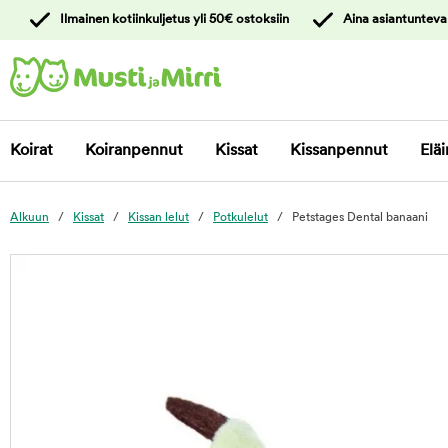
y
Ilmainen kotiinkuljetus yli 50€ ostoksiin
Aina asiantunteva
ltöön
Ota yhteyttä
asiakaspalveluun
Koirat
Koiranpennut
Kissat
Kissanpennut
Eläi
Alkuun
Kissat
Kissan lelut
Potkulelut
Petstages Dental banaani
foo