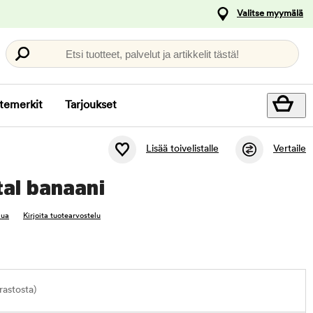
Valitse myymälä
Etsi tuotteet, palvelut ja artikkelit tästä!
temerkit
Tarjoukset
Lisää toivelistalle
Vertaile
tal banaani
lua
Kirjoita tuotearvostelu
astosta)