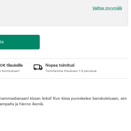
Valitse myymälä
0€ tilauksille
Nopea toimitus!
n toimituksen!
Toimitamme tilauksesi 1-3 päivässä.
 hammasbanaani kissan iloksi! Kun kissa pureskelee banskuleluaan, sen
ampaita ja hieroo ikeniä.