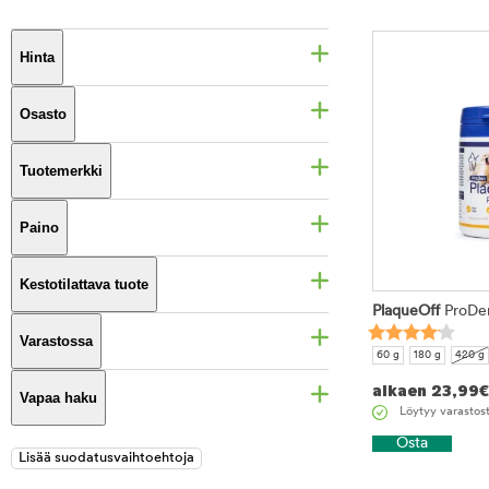
Hinta
Osasto
Tuotemerkki
Paino
Kestotilattava tuote
PlaqueOff
ProDe
Varastossa
60 g
180 g
420 g
alkaen
23,99
€
Vapaa haku
Löytyy varastos
Osta