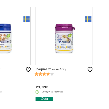
n
PlaqueOff
kissa 40g
23,99
€
ta
Löytyy varastosta
Osta