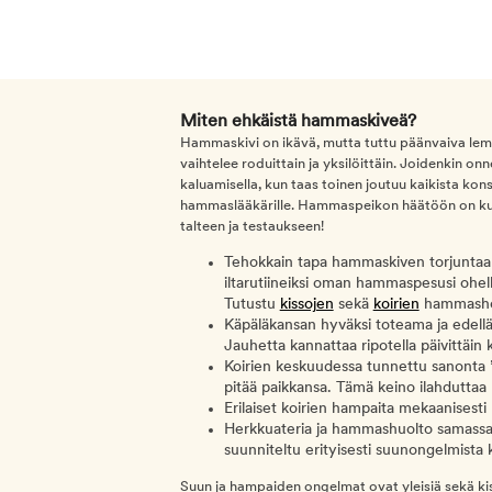
Miten ehkäistä hammaskiveä?
Hammaskivi on ikävä, mutta tuttu päänvaiva le
vaihtelee roduittain ja yksilöittäin. Joidenkin o
kaluamisella, kun taas toinen joutuu kaikista kons
hammaslääkärille. Hammaspeikon häätöön on kuite
talteen ja testaukseen!
Tehokkain tapa hammaskiven torjuntaan 
iltarutiineiksi oman hammaspesusi ohel
Tutustu
kissojen
sekä
koirien
hammashoit
Käpäläkansan hyväksi toteama ja edellä
Jauhetta kannattaa ripotella päivittäin
Koirien keskuudessa tunnettu sanonta 
pitää paikkansa. Tämä keino ilahduttaa 
Erilaiset koirien hampaita mekaanisest
Herkkuateria ja hammashuolto samassa 
suunniteltu erityisesti suunongelmista kärs
Suun ja hampaiden ongelmat ovat yleisiä sekä kiss