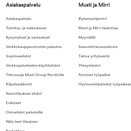
Asiakaspalvelu
Musti ja Mirri
Asiakaspalvelu
#yesmustijamirri
Toimitus- ja maksutavat
Musti ja Mirri tiedottaa
Kysymykset ja vastaukset
Myymälät
Verkkokauppaostosten palautus
Saavutettavuusseloste
Sopimusehdot
Tietoa yrityksestä
Verkkopalveluiden käyttöehdot
Yhteystiedot
Tietosuoja Musti Group Nordicilla
Avoimet työpaikat
Kilpailusäännöt
Hyvinvointipalvelut työpaikka
Kestotilauksen ehdot
Evästeet
Ostoehdot palveluille
Näin teet tilauksen