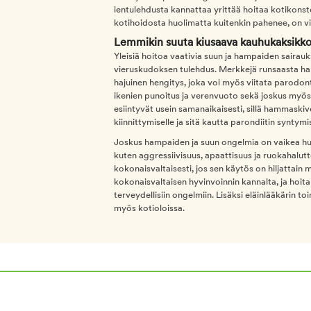
ientulehdusta kannattaa yrittää hoitaa kotikonstei
kotihoidosta huolimatta kuitenkin pahenee, on vie
Lemmikin suuta kiusaava kauhukaksikko:
Yleisiä hoitoa vaativia suun ja hampaiden sairau
vieruskudoksen tulehdus. Merkkejä runsaasta ham
hajuinen hengitys, joka voi myös viitata parodonti
ikenien punoitus ja verenvuoto sekä joskus myös 
esiintyvät usein samanaikaisesti, sillä hammaskiv
kiinnittymiselle ja sitä kautta parondiitin syntymis
Joskus hampaiden ja suun ongelmia on vaikea huo
kuten aggressiivisuus, apaattisuus ja ruokahalu
kokonaisvaltaisesti, jos sen käytös on hiljattain
kokonaisvaltaisen hyvinvoinnin kannalta, ja hoit
terveydellisiin ongelmiin. Lisäksi eläinlääkärin
myös kotioloissa.