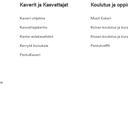
Kaverit ja Kasvattajat
Koulutus ja opp
Kaveri-ohjelma
Musti Eskari
Kasvattajakerho
Koiran koulutus ja kurs
Kanta-asiakasehdot
Kissan koulutus ja kurs
Kerrytä bonuksia
Pentutreffit
PentuKaveri
na