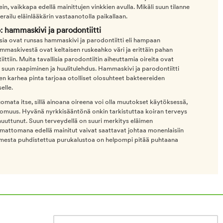
n, vaikkapa edellä mainittujen vinkkien avulla. Mikäli suun tilanne
railu eläinlääkärin vastaanotolla paikallaan.
 hammaskivi ja parodontiitti
ksia ovat runsas hammaskivi ja parodontiitti eli hampaan
maskivestä ovat keltaisen ruskeahko väri ja erittäin pahan
ittiin. Muita tavallisia parodontiitin aiheuttamia oireita ovat
suun raapiminen ja huulitulehdus. Hammaskivi ja parodontiitti
en karhea pinta tarjoaa otolliset olosuhteet bakteereiden
elle.
mata itse, sillä ainoana oireena voi olla muutokset käytöksessä,
ttomuus. Hyvänä nyrkkisääntönä onkin tarkistuttaa koiran terveys
 muuttunut. Suun terveydellä on suuri merkitys eläimen
amattomana edellä mainitut vaivat saattavat johtaa monenlaisiin
 toimesta puhdistettua purukalustoa on helpompi pitää puhtaana