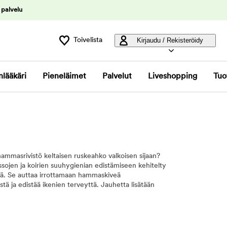
 palvelu
Toivelista
Kirjaudu / Rekisteröidy
nlääkäri
Pieneläimet
Palvelut
Liveshopping
Tuo
ammasrivistö keltaisen ruskeahko valkoisen sijaan?
issojen ja koirien suuhygienian edistämiseen kehitelty
ä. Se auttaa irrottamaan hammaskiveä
ä ja edistää ikenien terveyttä. Jauhetta lisätään