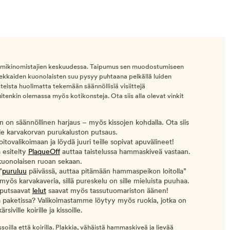
mmikinomistajien keskuudessa. Taipumus sen muodostumiseen
nnekkaiden kuonolaisten suu pysyy puhtaana pelkällä luiden
teista huolimatta tekemään säännöllisiä visiittejä
nkin olemassa myös kotikonsteja. Ota siis alla olevat vinkit
on säännöllinen harjaus – myös kissojen kohdalla. Ota siis
le karvakorvan purukaluston putsaus.
ovalikoimaan ja löydä juuri teille sopivat apuvälineet!
 esitelty
PlaqueOff
auttaa taistelussa hammaskiveä vastaan.
 kuonolaisen ruoan sekaan.
”
puruluu
päivässä, auttaa pitämään hammaspeikon loitolla”
myös karvakaveria, sillä pureskelu on sille mieluista puuhaa.
i putsaavat
lelut
saavat myös tassutuomariston äänen!
paketissa? Valikoimastamme löytyy myös ruokia, jotka on
iville koirille ja kissoille.
oilla että koirilla. Plakkia, vähäistä hammaskiveä ja lievää