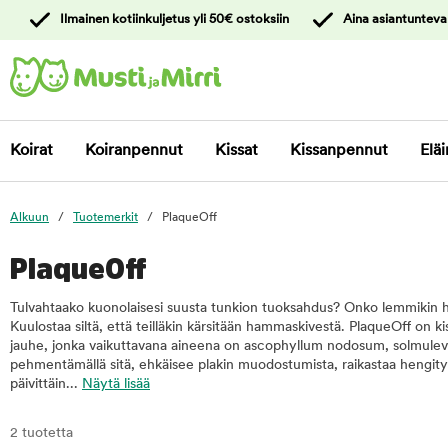
y
Ilmainen kotiinkuljetus yli 50€ ostoksiin
Aina asiantunteva
ltöön
Ota yhteyttä
asiakaspalveluun
Koirat
Koiranpennut
Kissat
Kissanpennut
Eläi
Alkuun
Tuotemerkit
PlaqueOff
PlaqueOff
Tulvahtaako kuonolaisesi suusta tunkion tuoksahdus? Onko lemmikin h
Kuulostaa siltä, että teilläkin kärsitään hammaskivestä. PlaqueOff on k
jauhe, jonka vaikuttavana aineena on ascophyllum nodosum, solmulev
pehmentämällä sitä, ehkäisee plakin muodostumista, raikastaa hengityst
päivittäin...
Näytä lisää
2 tuotetta