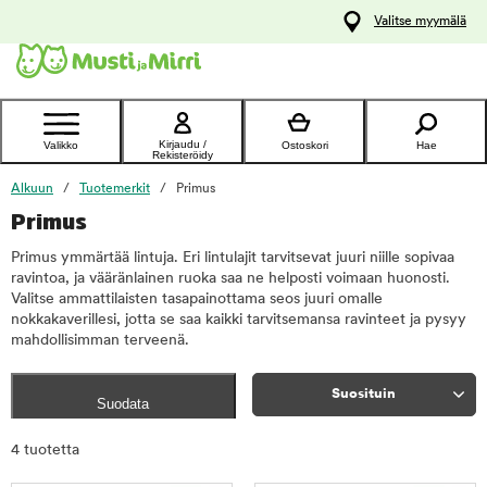
y
Valitse myymälä
ltöön
Ota yhteyttä
asiakaspalveluun
Kirjaudu /
Valikko
Ostoskori
Hae
Rekisteröidy
Alkuun
Tuotemerkit
Primus
Primus
Primus ymmärtää lintuja. Eri lintulajit tarvitsevat juuri niille sopivaa
ravintoa, ja vääränlainen ruoka saa ne helposti voimaan huonosti.
Valitse ammattilaisten tasapainottama seos juuri omalle
nokkakaverillesi, jotta se saa kaikki tarvitsemansa ravinteet ja pysyy
mahdollisimman terveenä.
Suosituin
Suodata
Rajaa
4 tuotetta
tuotteet