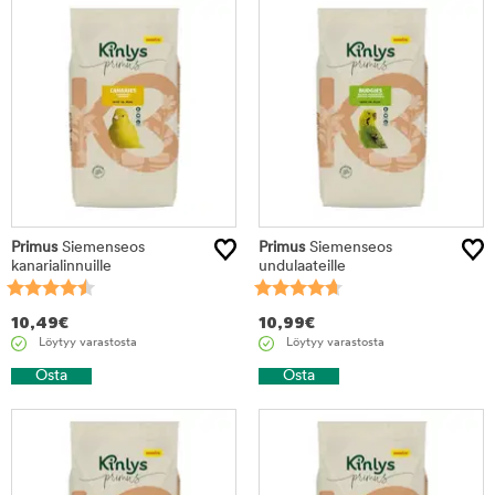
Primus
Siemenseos
Primus
Siemenseos
kanarialinnuille
undulaateille
10,49
€
10,99
€
Löytyy varastosta
Löytyy varastosta
Osta
Osta