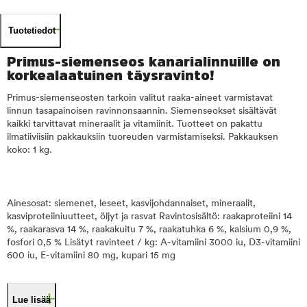
Tuotetiedot
Primus-siemenseos kanarialinnuille on
korkealaatuinen täysravinto!
Primus-siemenseosten tarkoin valitut raaka-aineet varmistavat
linnun tasapainoisen ravinnonsaannin. Siemenseokset sisältävät
kaikki tarvittavat mineraalit ja vitamiinit. Tuotteet on pakattu
ilmatiiviisiin pakkauksiin tuoreuden varmistamiseksi. Pakkauksen
koko: 1 kg.
Ainesosat: siemenet, leseet, kasvijohdannaiset, mineraalit,
kasviproteiiniuutteet, öljyt ja rasvat Ravintosisältö: raakaproteiini 14
%, raakarasva 14 %, raakakuitu 7 %, raakatuhka 6 %, kalsium 0,9 %,
fosfori 0,5 % Lisätyt ravinteet / kg: A-vitamiini 3000 iu, D3-vitamiini
600 iu, E-vitamiini 80 mg, kupari 15 mg
Lue lisää