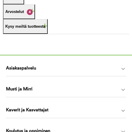
Arvostelut
4
Kysy meiltä tuotteesta
Asiakaspalvelu
Musti ja Mirri
Kaverit ja Kasvattajat
Koulutus ja oppiminen