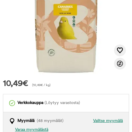
10,49
€
(
10,49
€
/ kg)
Verkkokauppa
(Löytyy varastosta)
Myymälä
(48 myymälät)
Valitse myymälä
Varaa myymälästä