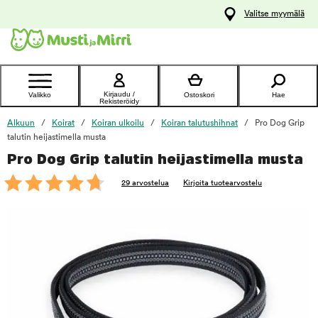
y
Valitse myymälä
ltöön
Ota yhteyttä
asiakaspalveluun
Kirjaudu /
Valikko
Ostoskori
Hae
Rekisteröidy
Alkuun
Koirat
Koiran ulkoilu
Koiran talutushihnat
Pro Dog Grip
talutin heijastimella musta
Pro Dog Grip talutin heijastimella musta
foo
29 arvostelua
Kirjoita tuotearvostelu