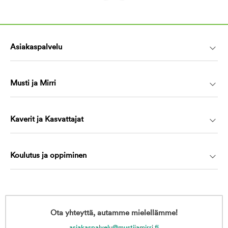
Asiakaspalvelu
Musti ja Mirri
Kaverit ja Kasvattajat
Koulutus ja oppiminen
Ota yhteyttä, autamme mielellämme!
asiakaspalvelu@mustijamirri.fi