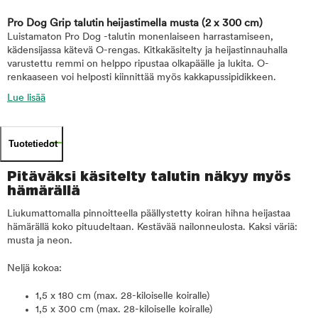
Pro Dog Grip talutin heijastimella musta
(2 x 300 cm)
Luistamaton Pro Dog -talutin monenlaiseen harrastamiseen,
kädensijassa kätevä O-rengas. Kitkakäsitelty ja heijastinnauhalla
varustettu remmi on helppo ripustaa olkapäälle ja lukita. O-
renkaaseen voi helposti kiinnittää myös kakkapussipidikkeen.
Lue lisää
Tuotetiedot
Pitäväksi käsitelty talutin näkyy myös
hämärällä
Liukumattomalla pinnoitteella päällystetty koiran hihna heijastaa
hämärällä koko pituudeltaan. Kestävää nailonneulosta. Kaksi väriä:
musta ja neon.
Neljä kokoa:
1,5 x 180 cm (max. 28-kiloiselle koiralle)
1,5 x 300 cm (max. 28-kiloiselle koiralle)