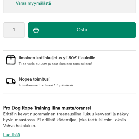
Varaa myymälästä
Ilmainen kotiinkuljetus yli 50€ tilauksille
Tilaa vielä
50,00
€
ja saat ilmaisen toimituksen!
Nopea toimitus!
Toimitamme tilauksesi 1-3 päivässä.
Pro Dog Rope Training liina musta/oranssi
Erittäin kevyt nuoramainen treenausliina liukuu kevyesti ja näkyy
hyvin maastossa. Ei erillistä kädensijaa, joka tarttuisi esim. oksiin.
Vahva hakalukko.
Lue lisää