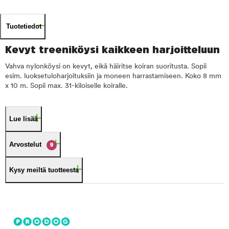
Tuotetiedot
Kevyt treeniköysi kaikkeen harjoitteluun
Vahva nylonköysi on kevyt, eikä häiritse koiran suoritusta. Sopii
esim. luoksetuloharjoituksiin ja moneen harrastamiseen. Koko 8 mm
x 10 m. Sopii max. 31-kiloiselle koiralle.
Lue lisää
Arvostelut
9
Kysy meiltä tuotteesta