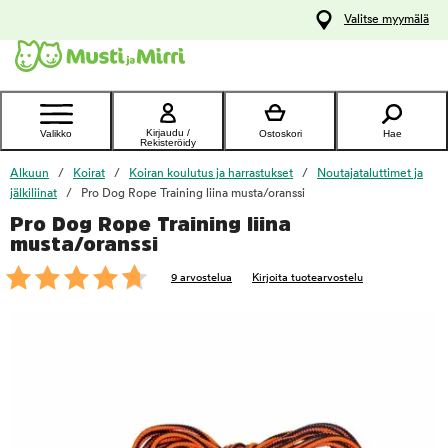
y
Valitse myymälä
ltöön
Ota yhteyttä
asiakaspalveluun
Kirjaudu /
Valikko
Ostoskori
Hae
Rekisteröidy
Alkuun
Koirat
Koiran koulutus ja harrastukset
Noutajataluttimet ja
jälkiliinat
Pro Dog Rope Training liina musta/oranssi
Pro Dog Rope Training liina
foo
musta/oranssi
9 arvostelua
Kirjoita tuotearvostelu