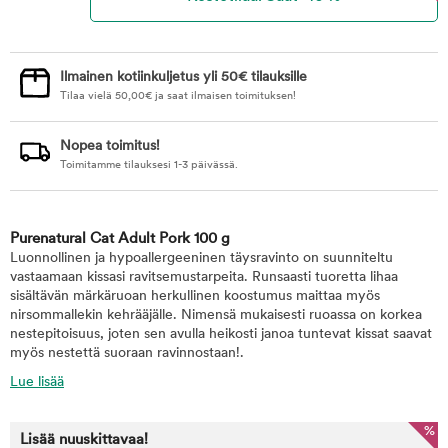
Ilmainen kotiinkuljetus yli 50€ tilauksille
Tilaa vielä
50,00
€
ja saat ilmaisen toimituksen!
Nopea toimitus!
Toimitamme tilauksesi 1-3 päivässä.
Purenatural Cat Adult Pork 100 g
Luonnollinen ja hypoallergeeninen täysravinto on suunniteltu
vastaamaan kissasi ravitsemustarpeita. Runsaasti tuoretta lihaa
sisältävän märkäruoan herkullinen koostumus maittaa myös
nirsommallekin kehrääjälle. Nimensä mukaisesti ruoassa on korkea
nestepitoisuus, joten sen avulla heikosti janoa tuntevat kissat saavat
myös nestettä suoraan ravinnostaan!.
Lue lisää
%
Lisää nuuskittavaa!