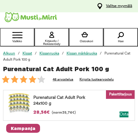
y
Valitse myymälä
ltöön
Ota yhteyttä
asiakaspalveluun
Kirjaudu /
Valikko
Ostoskori
Hae
Rekisteröidy
Alkuun
Kissat
Kissanruoka
Kissan märkäruoka
Purenatural Cat
Adult Pork 100 g
Purenatural Cat Adult Pork 100 g
foo
48 arvostelua
Kirjoita tuotearvostelu
Pakettitarjous
Purenatural Cat Adult Pork
24x100 g
28,56
€
(norm
35,76
€
)
Osta
Kampanja