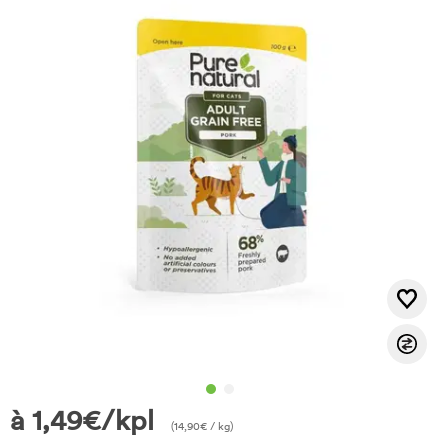
à
1,49
€
/kpl
(
14,90
€
/ kg)