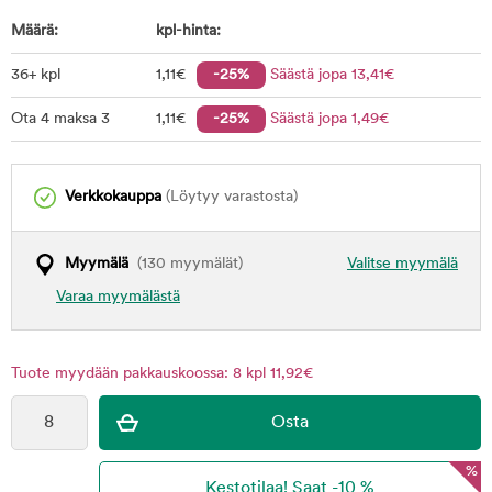
Määrä:
kpl-hinta:
36+ kpl
1
,11
€
-25%
Säästä jopa
13
,41
€
Ota 4 maksa 3
1
,11
€
-25%
Säästä jopa
1
,49
€
Verkkokauppa
(Löytyy varastosta)
Myymälä
(130 myymälät)
Valitse myymälä
Varaa myymälästä
Tuote myydään pakkauskoossa: 8 kpl 11,92€
%