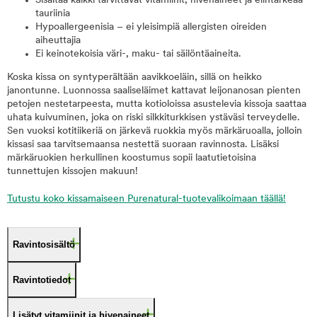
Sisältää kaikki tarvittavat vitamiinit, hivenaineet ja elintärkeää
tauriinia
Hypoallergeenisia – ei yleisimpiä allergisten oireiden
aiheuttajia
Ei keinotekoisia väri-, maku- tai säilöntäaineita.
Koska kissa on syntyperältään aavikkoeläin, sillä on heikko
janontunne. Luonnossa saaliseläimet kattavat leijonanosan pienten
petojen nestetarpeesta, mutta kotioloissa asustelevia kissoja saattaa
uhata kuivuminen, joka on riski silkkiturkkisen ystäväsi terveydelle.
Sen vuoksi kotitiikeriä on järkevä ruokkia myös märkäruoalla, jolloin
kissasi saa tarvitsemaansa nestettä suoraan ravinnosta. Lisäksi
märkäruokien herkullinen koostumus sopii laatutietoisina
tunnettujen kissojen makuun!
Tutustu koko kissamaiseen Purenatural-tuotevalikoimaan täällä!
Ravintosisältö
Ravintotiedot
Lisätyt vitamiinit ja hivenaineet