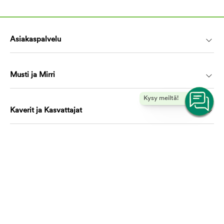
Asiakaspalvelu
Musti ja Mirri
Kysy meiltä!
Kaverit ja Kasvattajat
Koulutus ja oppiminen
Ota yhteyttä, autamme mielellämme!
asiakaspalvelu@mustijamirri.fi