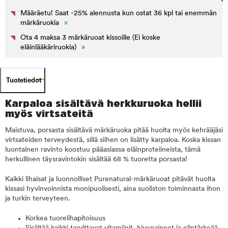
Määräetu! Saat -25% alennusta kun ostat 36 kpl tai enemmän
märkäruokia
»
Ota 4 maksa 3 märkäruoat kissoille (Ei koske
eläinlääkäriruokia)
»
Tuotetiedot
Karpaloa sisältävä herkkuruoka hellii
myös virtsateitä
Maistuva, porsasta sisältävä märkäruoka pitää huolta myös kehrääjäsi
virtsateiden terveydestä, sillä siihen on lisätty karpaloa. Koska kissan
luontainen ravinto koostuu pääasiassa eläinproteiineista, tämä
herkullinen täysravintokin sisältää 68 % tuoretta porsasta!
Kaikki lihaisat ja luonnolliset Purenatural-märkäruoat pitävät huolta
kissasi hyvinvoinnista monipuolisesti, aina suoliston toiminnasta ihon
ja turkin terveyteen.
Korkea tuorelihapitoisuus