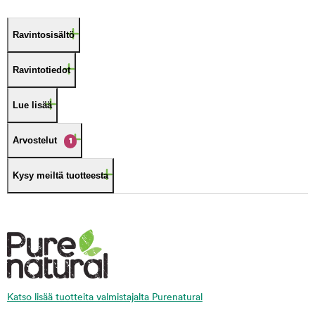
Ravintosisältö
Ravintotiedot
Lue lisää
Arvostelut
1
Kysy meiltä tuotteesta
Katso lisää tuotteita valmistajalta Purenatural