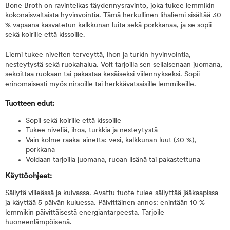
Bone Broth on ravinteikas täydennysravinto, joka tukee lemmikin
kokonaisvaltaista hyvinvointia. Tämä herkullinen lihaliemi sisältää 30
% vapaana kasvatetun kalkkunan luita sekä porkkanaa, ja se sopii
sekä koirille että kissoille.
Liemi tukee nivelten terveyttä, ihon ja turkin hyvinvointia,
nesteytystä sekä ruokahalua. Voit tarjoilla sen sellaisenaan juomana,
sekoittaa ruokaan tai pakastaa kesäiseksi viilennykseksi. Sopii
erinomaisesti myös nirsoille tai herkkävatsaisille lemmikeille.
Tuotteen edut:
Sopii sekä koirille että kissoille
Tukee niveliä, ihoa, turkkia ja nesteytystä
Vain kolme raaka-ainetta: vesi, kalkkunan luut (30 %),
porkkana
Voidaan tarjoilla juomana, ruoan lisänä tai pakastettuna
Käyttöohjeet:
Säilytä viileässä ja kuivassa. Avattu tuote tulee säilyttää jääkaapissa
ja käyttää 5 päivän kuluessa. Päivittäinen annos: enintään 10 %
lemmikin päivittäisestä energiantarpeesta. Tarjoile
huoneenlämpöisenä.