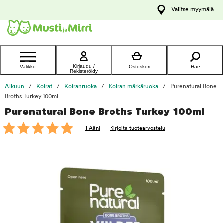
y
Valitse myymälä
ltöön
Ota yhteyttä
asiakaspalveluun
Kirjaudu /
Valikko
Ostoskori
Hae
Rekisteröidy
Alkuun
Koirat
Koiranruoka
Koiran märkäruoka
Purenatural Bone
Broths Turkey 100ml
Purenatural Bone Broths Turkey 100ml
foo
1 Ääni
Kirjoita tuotearvostelu