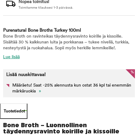
Nopea toimitus!
Toimitamme tilauksesi 1-3 päivässä.
Purenatural Bone Broths Turkey 100ml
Bone Broth on ravinteikas täydennysravinto koirille ja kissoille.
Sisältää 30 % kalkkunan luita ja porkkanaa – tukee niveliä, turkkia,
nesteytystä ja ruokahalua. Sopii myös herkille lemmikeille!.
Lue lisää
%
Lisää nuuskittavaa!
Määräetu! Saat -25% alennusta kun ostat 36 kpl tai enemmän
märkäruokia
»
Tuotetiedot
Bone Broth – Luonnollinen
täydennysravinto koirille ja kissoille