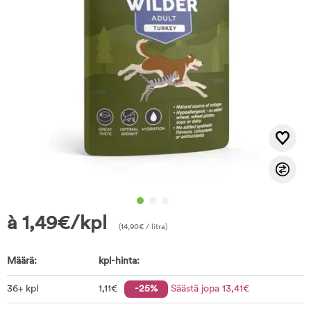
à
1,49
€
/kpl
(
14,90
€
/ litra)
Määrä:
kpl-hinta:
36+ kpl
1
,11
€
-25%
Säästä jopa
13
,41
€