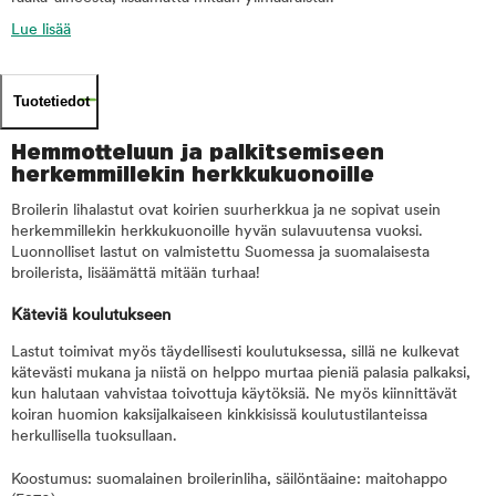
Lue lisää
Tuotetiedot
Hemmotteluun ja palkitsemiseen
herkemmillekin herkkukuonoille
Broilerin lihalastut ovat koirien suurherkkua ja ne sopivat usein
herkemmillekin herkkukuonoille hyvän sulavuutensa vuoksi.
Luonnolliset lastut on valmistettu Suomessa ja suomalaisesta
broilerista, lisäämättä mitään turhaa!
Käteviä koulutukseen
Lastut toimivat myös täydellisesti koulutuksessa, sillä ne kulkevat
kätevästi mukana ja niistä on helppo murtaa pieniä palasia palkaksi,
kun halutaan vahvistaa toivottuja käytöksiä. Ne myös kiinnittävät
koiran huomion kaksijalkaiseen kinkkisissä koulutustilanteissa
herkullisella tuoksullaan.
Koostumus: suomalainen broilerinliha, säilöntäaine: maitohappo