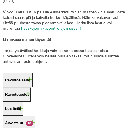
(E270)
Vinkki!
Laita lastun palasia esimerkiksi tyhjän maitotölkin sisään, josta
koirasi saa repiä ja kaivella herkut käpäliinsä. Näin karvakaverillasi
riittää puuhasteltavaa pidemmäksi aikaa. Herkullista lastua voi
murentaa
hauskojen
aktivointilelujen
sisään!
Ei makeaa mahan täydeltä!
Tarjoa ystävällesi herkkuja vain pienenä osana tasapainoista
ruokavaliota. Joidenkin herkkupussien takaa voit nuuskia suuntaa
antavat annosteluohjeet.
Ravintosisältö
Ravintotiedot
Lue lisää
Arvostelut
10