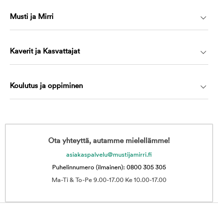
Musti ja Mirri
Kaverit ja Kasvattajat
Koulutus ja oppiminen
Ota yhteyttä, autamme mielellämme!
asiakaspalvelu@mustijamirri.fi
Puhelinnumero (ilmainen): 0800 305 305
Ma-Ti & To-Pe 9.00-17.00 Ke 10.00-17.00