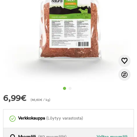
6,99
€
(
46,60
€
/ kg)
Verkkokauppa
(Löytyy varastosta)