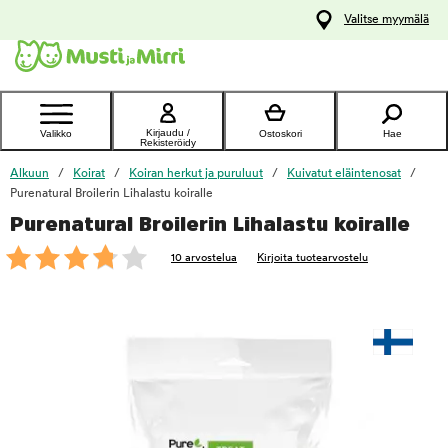
y
Valitse myymälä
ltöön
Ota yhteyttä
asiakaspalveluun
Kirjaudu /
Valikko
Ostoskori
Hae
Rekisteröidy
Alkuun
Koirat
Koiran herkut ja puruluut
Kuivatut eläintenosat
Purenatural Broilerin Lihalastu koiralle
Purenatural Broilerin Lihalastu koiralle
foo
10 arvostelua
Kirjoita tuotearvostelu