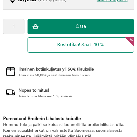
Myymälä
(112 myymälät)
Valitse myymälä
%
Ilmainen kotiinkuljetus yli 50€ tilauksille
Tilaa vielä
50,00
€
ja saat ilmaisen toimituksen!
Nopea toimitus!
Toimitamme tilauksesi 1-3 päivässä.
Purenatural Broilerin Lihalastu koiralle
Hemmottele ja palkitse koiraasi luonnollisilla broilerinlihalastuilla.
Koirien suosikkiherkut on valmistettu Suomessa, suomalaisesta
raaka-aineesta, lisäämättä mitään ylimääräistä!.