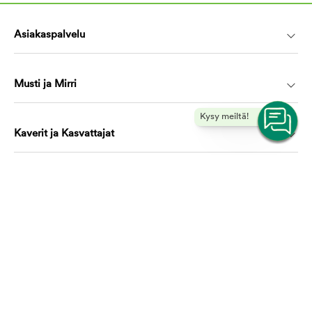
Asiakaspalvelu
Musti ja Mirri
Kysy meiltä!
Kaverit ja Kasvattajat
Koulutus ja oppiminen
Ota yhteyttä, autamme mielellämme!
asiakaspalvelu@mustijamirri.fi
Puhelinnumero (ilmainen): 0800 305 305