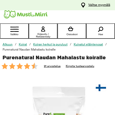
y
Valitse myymälä
ltöön
Ota yhteyttä
asiakaspalveluun
Kirjaudu /
Valikko
Ostoskori
Hae
Rekisteröidy
Alkuun
Koirat
Koiran herkut ja puruluut
Kuivatut eläintenosat
Purenatural Naudan Mahalastu koiralle
Purenatural Naudan Mahalastu koiralle
foo
91 arvostelua
Kirjoita tuotearvostelu