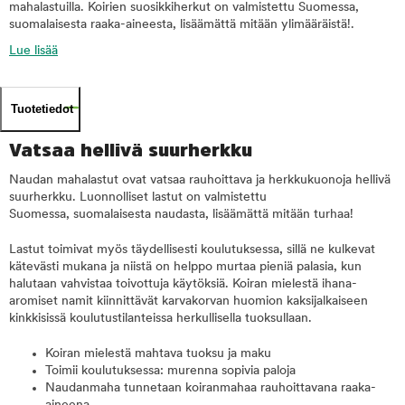
mahalastuilla. Koirien suosikkiherkut on valmistettu Suomessa,
suomalaisesta raaka-aineesta, lisäämättä mitään ylimääräistä!.
Lue lisää
Tuotetiedot
Vatsaa hellivä suurherkku
Naudan mahalastut ovat vatsaa rauhoittava ja herkkukuonoja hellivä
suurherkku. Luonnolliset lastut on valmistettu
Suomessa, suomalaisesta naudasta, lisäämättä mitään turhaa!
Lastut toimivat myös täydellisesti koulutuksessa, sillä ne kulkevat
kätevästi mukana ja niistä on helppo murtaa pieniä palasia, kun
halutaan vahvistaa toivottuja käytöksiä. Koiran mielestä ihana-
aromiset namit kiinnittävät karvakorvan huomion kaksijalkaiseen
kinkkisissä koulutustilanteissa herkullisella tuoksullaan.
Koiran mielestä mahtava tuoksu ja maku
Toimii koulutuksessa: murenna sopivia paloja
Naudanmaha tunnetaan koiranmahaa rauhoittavana raaka-