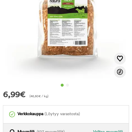
6,99
€
(
46,60
€
/ kg)
Verkkokauppa
(Löytyy varastosta)