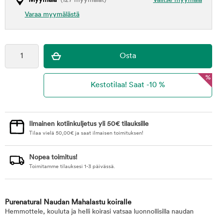
Myymälä
(127 myymälät)
Valitse myymälä
Varaa myymälästä
%
Ilmainen kotiinkuljetus yli 50€ tilauksille
Tilaa vielä
50,00
€
ja saat ilmaisen toimituksen!
Nopea toimitus!
Toimitamme tilauksesi 1-3 päivässä.
Purenatural Naudan Mahalastu koiralle
Hemmottele, kouluta ja helli koirasi vatsaa luonnollisilla naudan