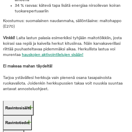
aineena
34 % rasvaa: kätevä tapa lisätä energiaa nirsoilevan koiran
tuokarepertuaariin
Koostumus: suomalainen naudanmaha, säilöntäaine: maitohappo
(E270)
Vinkki!
Laita lastun palasia esimerkiksi tyhjään maitotölkkiin, josta
koirasi saa repiä ja kaivella herkut kitusiinsa. Näin karvakaverillasi
riittää puuhasteltavaa pidemmäksi aikaa. Herkullista lastua voi
murentaa
hauskojen
aktivointilelujen
sisään!
Ei makeaa mahan täydeltä!
Tarjoa ystävällesi herkkuja vain pienenä osana tasapainoista
ruokavaliota. Joidenkin herkkupussien takaa voit nuuskia suuntaa
antavat annosteluohjeet.
Ravintosisältö
Ravintotiedot