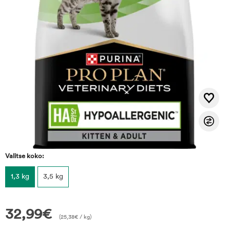
Valitse koko:
1,3 kg
3,5 kg
32,99
€
(
25,38
€
/ kg)