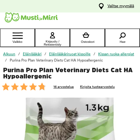
y
Valitse myymälä
ltöön
Ota yhteyttä
asiakaspalveluun
Kirjaudu /
Valikko
Ostoskori
Hae
Rekisteröidy
Alkuun
Eläinlääkäri
Eläinlääkäriruoat kissoille
Kissan ruoka-allergiat
Purina Pro Plan Veterinary Diets Cat HA Hypoallergenic
Purina Pro Plan Veterinary Diets Cat HA
foo
Hypoallergenic
16 arvostelua
Kirjoita tuotearvostelu