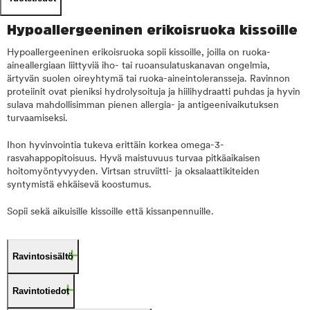
Hypoallergeeninen erikoisruoka kissoille
Hypoallergeeninen erikoisruoka sopii kissoille, joilla on ruoka-
aineallergiaan liittyviä iho- tai ruoansulatuskanavan ongelmia,
ärtyvän suolen oireyhtymä tai ruoka-aineintoleransseja. Ravinnon
proteiinit ovat pieniksi hydrolysoituja ja hiilihydraatti puhdas ja hyvin
sulava mahdollisimman pienen allergia- ja antigeenivaikutuksen
turvaamiseksi.
Ihon hyvinvointia tukeva erittäin korkea omega-3-
rasvahappopitoisuus. Hyvä maistuvuus turvaa pitkäaikaisen
hoitomyöntyvyyden. Virtsan struviitti- ja oksalaattikiteiden
syntymistä ehkäisevä koostumus.
Sopii sekä aikuisille kissoille että kissanpennuille.
Ravintosisältö
Ravintotiedot